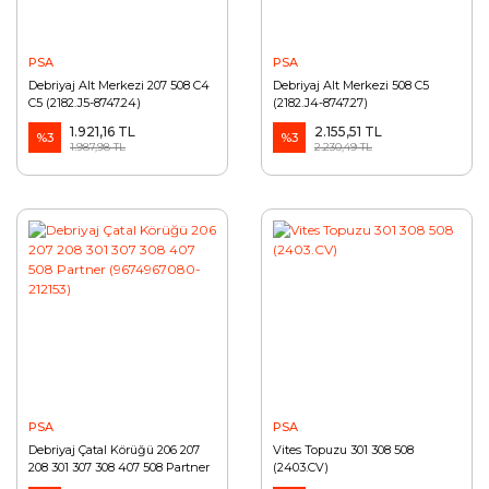
PSA
PSA
Debriyaj Alt Merkezi 207 508 C4
Debriyaj Alt Merkezi 508 C5
C5 (2182.J5-8747.24)
(2182.J4-8747.27)
1.921,16 TL
2.155,51 TL
%3
%3
1.987,98 TL
2.230,49 TL
PSA
PSA
Debriyaj Çatal Körüğü 206 207
Vites Topuzu 301 308 508
208 301 307 308 407 508 Partner
(2403.CV)
(9674967080-212153)