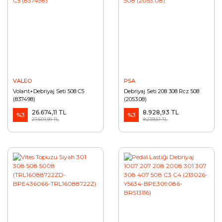
VALEO
PSA
Volant+Debriyaj Seti 508 C5
Debriyaj Seti 208 308 Rcz 508
(837498)
(2053.08)
26.674,11 TL
8.928,93 TL
%3
%3
27.601,91 TL
9.239,51 TL