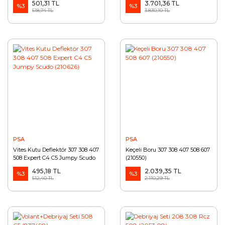
501,31 TL
3.701,36 TL
%3
%3
518,74 TL
3.830,10 TL
PSA
PSA
Vites Kutu Deflektör 307 308 407
Keçeli Boru 307 308 407 508 607
508 Expert C4 C5 Jumpy Scudo
(210550)
(210626)
495,18 TL
2.039,35 TL
%3
%3
512,40 TL
2.110,29 TL