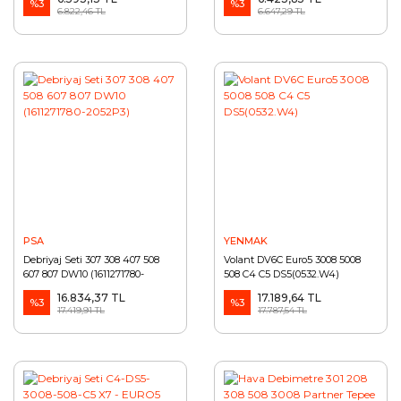
%3
(1611271880-2052P6)
%3
6.822,46 TL
6.647,29 TL
PSA
YENMAK
Debriyaj Seti 307 308 407 508
Volant DV6C Euro5 3008 5008
607 807 DW10 (1611271780-
508 C4 C5 DS5(0532.W4)
2052P3)
16.834,37 TL
17.189,64 TL
%3
%3
17.419,91 TL
17.787,54 TL