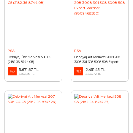
PSA
PSA
Debriyaj Üst Merkezi 508 C5
Debriyaj Alt Merkezi 2008 208
(2182.J6-8744.08)
3008 301 308 5008 508 Expert
Partner (9809468580)
5.671,67 TL
2.451,45 TL
%3
%3
5.868,95 TL
2.536,72 TL