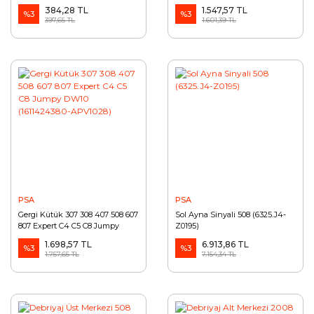
384,28 TL
1.547,57 TL
%3
%3
397,65 TL
1.601,39 TL
PSA
PSA
Gergi Kütük 307 308 407 508 607
Sol Ayna Sinyali 508 (6325.J4-
807 Expert C4 C5 C8 Jumpy
Z0195)
DW10 (1611424380-APV1028)
1.698,57 TL
6.913,86 TL
%3
%3
1.757,65 TL
7.154,34 TL