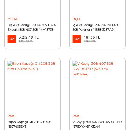
MEHA
ÜÇEL
Dış Aks Körüğü 308 407 508 607
İç Aks Körüğü 207 307 308 406
Expert (308-407-508 (MH13738-
508 Partner (41588-3287.A9)
3293.C7)
3.212,49 TL
481,36 TL
%3
%3
3.324,23 TL
498,11 TL
PSA
PSA
Bijon Kapağı Gri 208 308 508
V Kayışı 308 407 508 DW10CTED
(16074052XT)
(5750.YX-6PK1244)