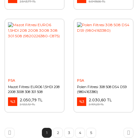
2.543,77 TL
6.049,66 TL
PSA
PSA
Mazot Filtresi EURO6 1,5HDI 208
Polen Filtresi 308 508 DS4 DS9
2008 3008 308 301 508
(9804163380)
(9820226380-C875)
2.050,79 TL
2.030,60 TL
%3
%3
2.122,12 TL
2.101,23 TL
1
2
3
4
5