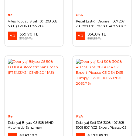
tral
PSA
Vites Topuzu Siyah 301 308 508
Pedal Lastiği Debriyaj 1007 207
5008 (TRL16088722ZD-
208 2008 301 307 308 407 508 C3
BPE436066-TRL16088722Z)
C4 (213026-Y5634-BPE309086-
359,70 TL
956,04 TL
%3
BRS13116)
%3
372,21 TL
989,29 TL
fte
PSA
Debriyaj Bilyası C5 508 1.6HDI
Debriyaj Seti 308 3008 407 508
Automatic Sanzıman
5008 807 RCZ Expert Picasso C5
(FTEMZA240345-2041A3)
DS4 DS5 Jumpy DW10
6.593,13 TL
6.423,85 TL