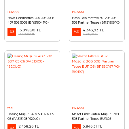
BRASSE
BRASSE
Hava Debimetresi 307 308 3008
Hava Debimetresi 301 208 308
407 508 5008 (BRS1904PG-
508 Partner Tepee (BRS1906PG-
1920.GN)
1920.RA)
13.978,80 TL
4.343,93 TL
%3
%3
14.465,02 TL
4.495,02 TL
fae
BRASSE
Basınç Müşürü 407 508 607 C5
Mazot Filtre Kütük Müşürü 308
C6 (FAE15108-1920LG)
508 Partner Tepee EURO5
(BRS90197PG-190197)
2.458,26 TL
5.846,31 TL
%3
%3