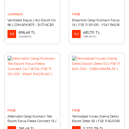
contitech
FASE
Vantilatör Kayışı (-Ac) Escort Clx
Eksantrik Gergi Rulmanı Focus
96 ( CON 6PK1675 - 3U7J 6C301
1.6 ( FSE 11-101-010 - YS41 19A216
AA )
AB )
696,46 TL
481,70 TL
%3
%3
720,69 TL
498,46 TL
FASE
FASE
Alternatör Gergi Rulmanı Tek
Termostad Yuvası (Geniş Delik)
Escort Focus Fiesta Connect 1.6 /
Escort Zetec 92 ( FSE 11-623-030
1.8 96 ( FSE 11-101-015 - 95WF
- 928M 9K478 AF )
391,46 TL
2.272,79 TL