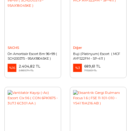
SACHS
Diğer
Ön Amortisör Escort Bm 96>99 (
Buji (Platinyum) Escort ( MCF
SCH200375 - 95AX18045KE )
AYFS22FM - SP-411 )
2.404,82 TL
689,61 TL
%16
%3
2.861,74 TL
713,60 TL