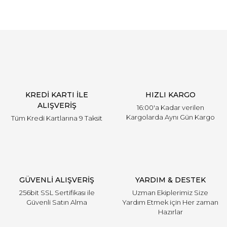
KREDİ KARTI İLE
HIZLI KARGO
ALIŞVERİŞ
16:00'a Kadar verilen
Kargolarda Aynı Gün Kargo
Tüm Kredi Kartlarına 9 Taksit
GÜVENLİ ALIŞVERİŞ
YARDIM & DESTEK
256bit SSL Sertifikası ile
Uzman Ekiplerimiz Size
Güvenli Satın Alma
Yardım Etmek için Her zaman
Hazırlar