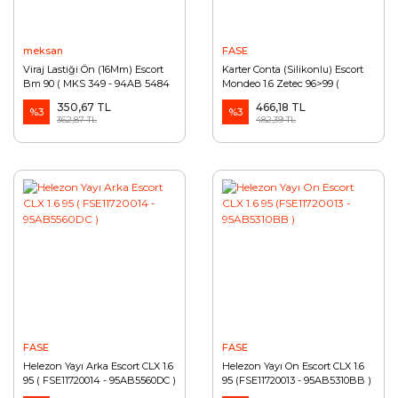
meksan
FASE
Viraj Lastiği Ön (16Mm) Escort
Karter Conta (Silikonlu) Escort
Bm 90 ( MKS 349 - 94AB 5484
Mondeo 1.6 Zetec 96>99 (
AB )
FSE11247001 - 938M6710AC )
350,67 TL
466,18 TL
%3
%3
362,87 TL
482,39 TL
FASE
FASE
Helezon Yayı Arka Escort CLX 1.6
Helezon Yayı On Escort CLX 1.6
95 ( FSE11720014 - 95AB5560DC )
95 (FSE11720013 - 95AB5310BB )