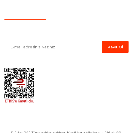
İletişim
Havale Bildirim Formu
E-Bülten'e Kayıt Olun
Haber listemize kayıt olarak kampanyalardan, indirim ve yeni
ürünlerden ilk siz haberdar olabilirsiniz.
Kayıt Ol
© Atlas PSA Tüm hakları saklıdır. Kredi kartı bilgileriniz 256bit SSL