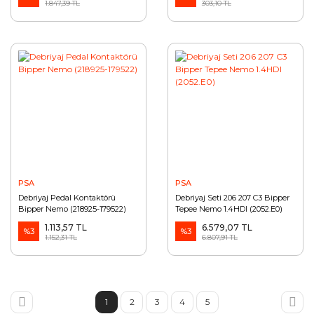
1.847,39 TL
303,10 TL
PSA
PSA
Debriyaj Pedal Kontaktörü
Debriyaj Seti 206 207 C3 Bipper
Bipper Nemo (218925-179522)
Tepee Nemo 1.4HDI (2052.E0)
1.113,57 TL
6.579,07 TL
%3
%3
1.152,31 TL
6.807,91 TL
1
2
3
4
5