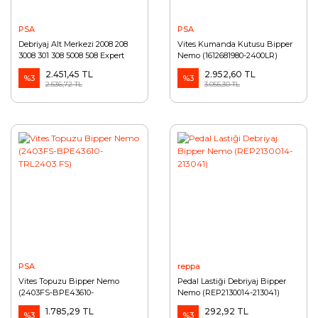
PSA
PSA
Debriyaj Alt Merkezi 2008 208
Vites Kumanda Kutusu Bipper
3008 301 308 5008 508 Expert
Nemo (1612681980-2400LR)
Partner (9809468580)
2.451,45 TL
2.952,60 TL
%3
%3
2.536,72 TL
3.055,30 TL
PSA
reppa
Vites Topuzu Bipper Nemo
Pedal Lastiği Debriyaj Bipper
(2403FS-BPE43610-
Nemo (REP2130014-213041)
TRL2403.FS)
1.785,29 TL
292,92 TL
%3
%3