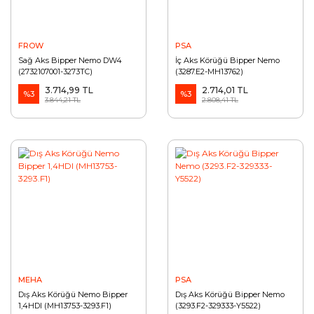
FROW
PSA
Sağ Aks Bipper Nemo DW4
İç Aks Körüğü Bipper Nemo
(2732107001-3273TC)
(3287.E2-MH13762)
3.714,99 TL
2.714,01 TL
%3
%3
3.844,21 TL
2.808,41 TL
MEHA
PSA
Dış Aks Körüğü Nemo Bipper
Dış Aks Körüğü Bipper Nemo
1,4HDI (MH13753-3293.F1)
(3293.F2-329333-Y5522)