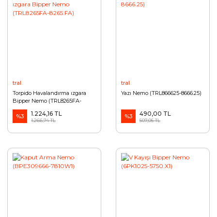
tral
tral
Torpido Havalandırma ızgara
Yazı Nemo (TRL866625-8666.25)
Bipper Nemo (TRL8265FA-
8265.FA)
1.224,16 TL
490,00 TL
%3
%3
1.266,74 TL
507,05 TL