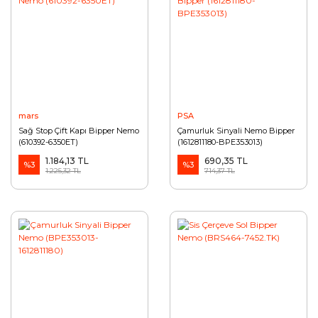
mars
PSA
Sağ Stop Çift Kapı Bipper Nemo
Çamurluk Sinyali Nemo Bipper
(610392-6350ET)
(1612811180-BPE353013)
1.184,13 TL
690,35 TL
%3
%3
1.225,32 TL
714,37 TL