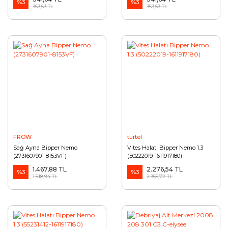
%3
%3
353,53 TL
353,53 TL
FROW
turtel
Sağ Ayna Bipper Nemo
Vites Halatı Bipper Nemo 1.3
(2731607901-8153VF)
(50222019-1611917180)
1.467,88 TL
2.276,54 TL
%3
%3
1.518,94 TL
2.355,72 TL