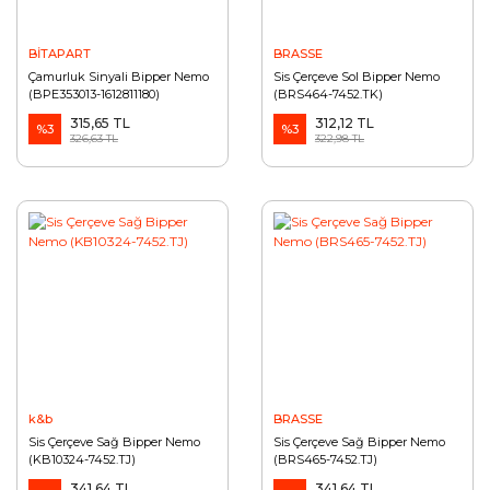
BİTAPART
BRASSE
Çamurluk Sinyali Bipper Nemo
Sis Çerçeve Sol Bipper Nemo
(BPE353013-1612811180)
(BRS464-7452.TK)
315,65 TL
312,12 TL
%3
%3
326,63 TL
322,98 TL
k&b
BRASSE
Sis Çerçeve Sağ Bipper Nemo
Sis Çerçeve Sağ Bipper Nemo
(KB10324-7452.TJ)
(BRS465-7452.TJ)
341,64 TL
341,64 TL