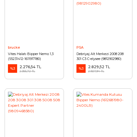
brucke
PSA
Vites Halatı Bipper Nemo 1,3
Debriyaj Alt Merkezi 2008 208
(55231412-1611917180)
301 C3 C-elysee (9812902980)
2.276,54 TL
2.829,52 TL
%3
%3
2.355,72 TL
2.927,94 TL