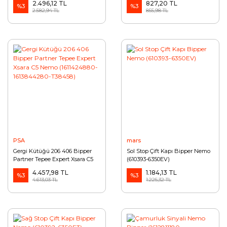
2.496,12 TL
827,20 TL
%3
%3
2.582,94 TL
855,98 TL
PSA
mars
Gergi Kütüğü 206 406 Bipper
Sol Stop Çift Kapı Bipper Nemo
Partner Tepee Expert Xsara C5
(610393-6350EV)
Nemo (1611424880-1613844280-
4.457,98 TL
1.184,13 TL
T38458)
%3
%3
4.613,03 TL
1.225,32 TL