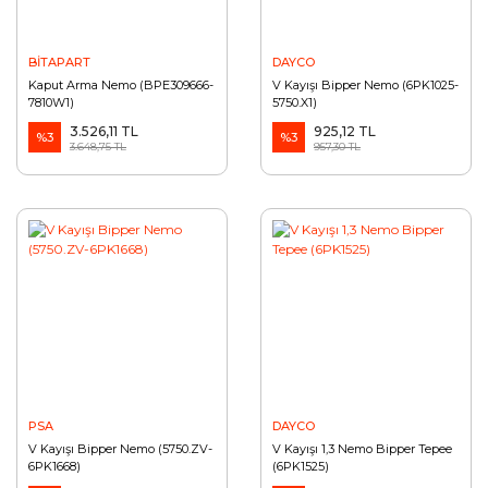
BİTAPART
DAYCO
Kaput Arma Nemo (BPE309666-
V Kayışı Bipper Nemo (6PK1025-
7810W1)
5750.X1)
3.526,11 TL
925,12 TL
%3
%3
3.648,75 TL
957,30 TL
PSA
DAYCO
V Kayışı Bipper Nemo (5750.ZV-
V Kayışı 1,3 Nemo Bipper Tepee
6PK1668)
(6PK1525)