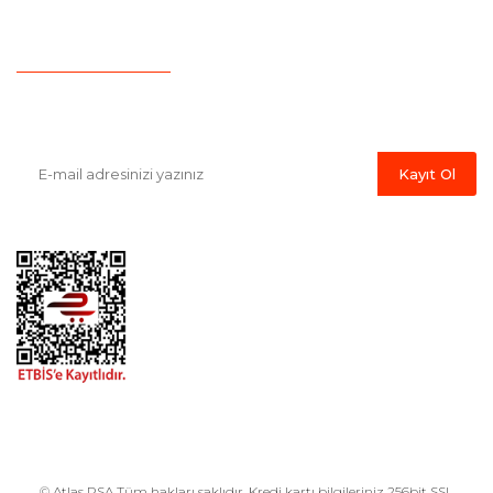
İletişim
Havale Bildirim Formu
E-Bülten'e Kayıt Olun
Haber listemize kayıt olarak kampanyalardan, indirim ve yeni
ürünlerden ilk siz haberdar olabilirsiniz.
Kayıt Ol
© Atlas PSA Tüm hakları saklıdır. Kredi kartı bilgileriniz 256bit SSL