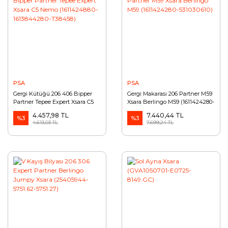
PSA
PSA
Gergi Kütüğü 206 406 Bipper
Gergi Makarası 206 Partner M59
Partner Tepee Expert Xsara C5
Xsara Berlingo M59 (1611424280-
Nemo (1611424880-1613844280-
531030610)
4.457,98 TL
7.440,44 TL
T38458)
%3
%3
4.613,03 TL
7.699,24 TL