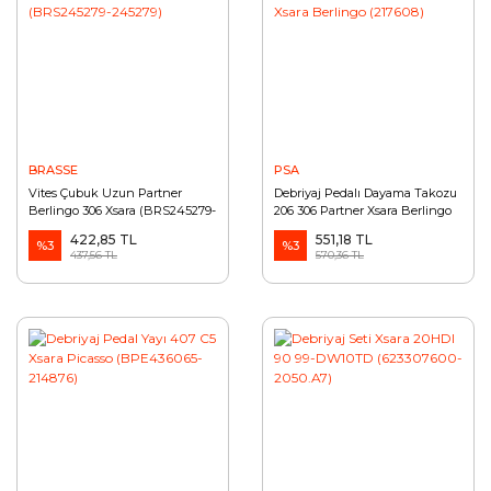
BRASSE
PSA
Vites Çubuk Uzun Partner
Debriyaj Pedalı Dayama Takozu
Berlingo 306 Xsara (BRS245279-
206 306 Partner Xsara Berlingo
245279)
(217608)
422,85 TL
551,18 TL
%3
%3
437,56 TL
570,36 TL