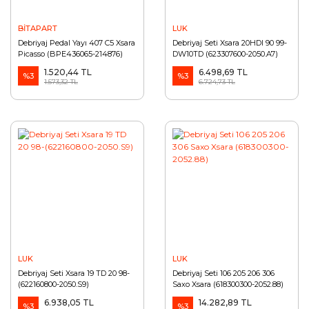
BİTAPART
LUK
Debriyaj Pedal Yayı 407 C5 Xsara
Debriyaj Seti Xsara 20HDI 90 99-
Picasso (BPE436065-214876)
DW10TD (623307600-2050.A7)
1.520,44 TL
6.498,69 TL
%3
%3
1.573,32 TL
6.724,73 TL
LUK
LUK
Debriyaj Seti Xsara 19 TD 20 98-
Debriyaj Seti 106 205 206 306
(622160800-2050.S9)
Saxo Xsara (618300300-2052.88)
6.938,05 TL
14.282,89 TL
%3
%3