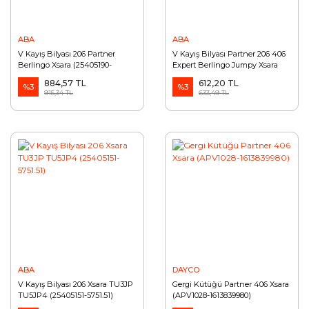
ABA
ABA
V Kayış Bilyası 206 Partner
V Kayış Bilyası Partner 206 406
Berlingo Xsara (25405190-
Expert Berlingo Jumpy Xsara
5751.90)
(25405157-5751.96-1613838480)
884,57 TL
612,20 TL
%3
%3
915,34 TL
633,49 TL
ABA
DAYCO
V Kayış Bilyası 206 Xsara TU3JP
Gergi Kütüğü Partner 406 Xsara
TU5JP4 (25405151-5751.51)
(APV1028-1613839980)