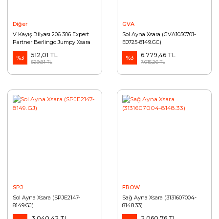
Diğer
GVA
V Kayış Bilyası 206 306 Expert
Sol Ayna Xsara (GVA1050701-
Partner Berlingo Jumpy Xsara
E0725-8149.GC)
(25405944-5751.62-5751.27)
512,01 TL
6.779,46 TL
%3
%3
529,81 TL
7.015,26 TL
SPJ
FROW
Sol Ayna Xsara (SPJE2147-
Sağ Ayna Xsara (3131607004-
8149.GJ)
8148.33)
3.040,42 TL
2.060,76 TL