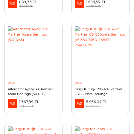
869,73 TL
1.698,57 TL
%3
%3
899,98 TL
1.757,65 TL
PSA
PSA
Alternatör Ayağı 306 Partner
Gergi Kütüğü 206 407 Partner
Xsara Berlingo (5706.85)
C3 C5 Xsara Berlingo
(1613840380-T38371-25405907)
1.367,89 TL
5.956,07 TL
%3
%3
1.415,47 TL
6.163,24 TL