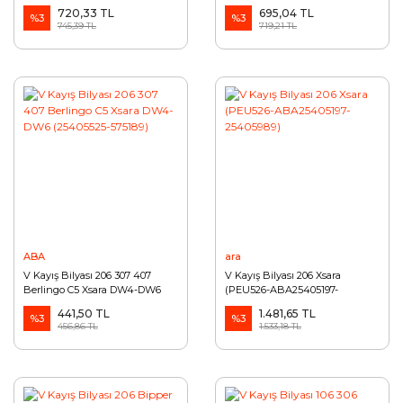
720,33 TL
695,04 TL
%3
%3
745,39 TL
719,21 TL
ABA
ara
V Kayış Bilyası 206 307 407
V Kayış Bilyası 206 Xsara
Berlingo C5 Xsara DW4-DW6
(PEU526-ABA25405197-
(25405525-575189)
25405989)
441,50 TL
1.481,65 TL
%3
%3
456,86 TL
1.533,18 TL