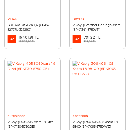
VEKA
DAYCO
SOL AKS XSARA 1,4 (CI3157-
V Kayışı Partner Berlingo Xsara
32727L-32729G)
(6PK1341-5750VP)
16.401,81 TL
791,22 TL
%3
%3
16.972,30 TL
818,74 TL
hutchinson
contitech
V Kayışı 405 306 Xsara 1.9 Dizel
V Kayışı 306 406 405 Xsara 1.8
(6PK1130-5750.GE)
98-00 (6PK1065-5750.WZ)