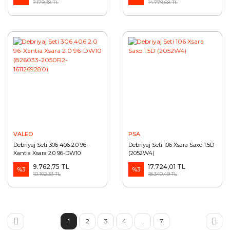
7.179,38 TL
14.779,68 TL
VALEO
PSA
Debriyaj Seti 306 406 2.0 96-
Debriyaj Seti 106 Xsara Saxo 1.5D
Xantia Xsara 2.0 96-DW10
(2052W4)
(826033-2050R2-1611269280)
9.762,75 TL
17.724,01 TL
%3
%3
10.102,33 TL
18.340,49 TL
1
2
3
4
..
7