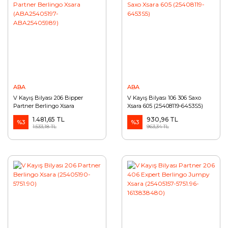
ABA
ABA
V Kayış Bilyası 206 Bipper
V Kayış Bilyası 106 306 Saxo
Partner Berlingo Xsara
Xsara 605 (25408119-6453S5)
(ABA25405197-ABA25405989)
1.481,65 TL
930,96 TL
%3
%3
1.533,18 TL
963,34 TL