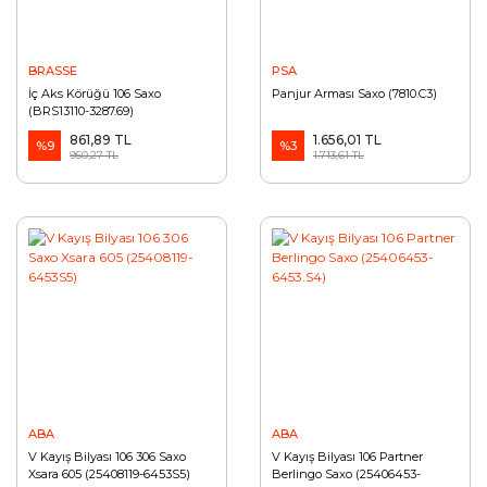
BRASSE
PSA
İç Aks Körüğü 106 Saxo
Panjur Arması Saxo (7810.C3)
(BRS13110-3287.69)
861,89 TL
1.656,01 TL
%9
%3
950,27 TL
1.713,61 TL
ABA
ABA
V Kayış Bilyası 106 306 Saxo
V Kayış Bilyası 106 Partner
Xsara 605 (25408119-6453S5)
Berlingo Saxo (25406453-