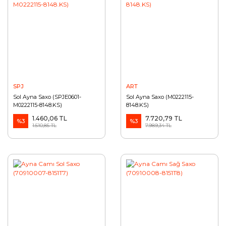
SPJ
ART
Sol Ayna Saxo (SPJE0601-
Sol Ayna Saxo (M0222115-
M0222115-8148.KS)
8148.KS)
1.460,06 TL
7.720,79 TL
%3
%3
1.510,85 TL
7.989,34 TL