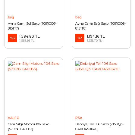
bsg
bsg
Ayna Camı Sol Saxo (70910007-
Ayna Camı Sağ Saxo (70910008-
8151T7)
8151T8)
1.584,83 TL
1.194,16 TL
%3
%3
1.639,95 TL
1.235,70 TL
VALEO
PSA
Cam Silgi Motoru 106 Saxo
Debriyaj Teli 106 Saxo (2150.Q3-
(579138-640583)
CAVO4501670)