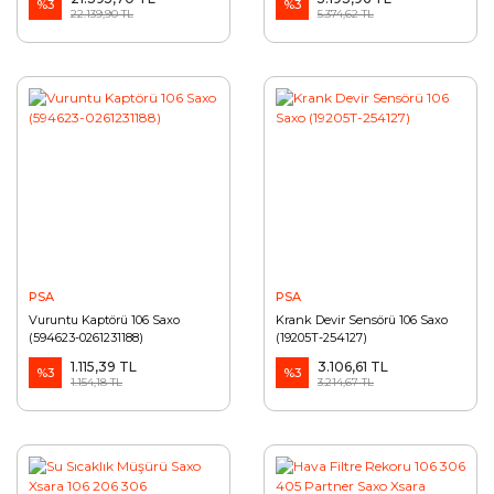
%3
0261230057-1920AN)
%3
22.139,90 TL
5.374,62 TL
PSA
PSA
Vuruntu Kaptörü 106 Saxo
Krank Devir Sensörü 106 Saxo
(594623-0261231188)
(19205T-254127)
1.115,39 TL
3.106,61 TL
%3
%3
1.154,18 TL
3.214,67 TL