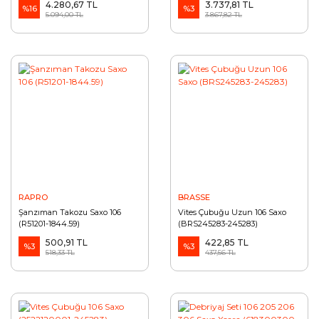
4.280,67 TL
3.737,81 TL
%16
%3
5.094,00 TL
3.867,82 TL
RAPRO
BRASSE
Şanzıman Takozu Saxo 106
Vites Çubuğu Uzun 106 Saxo
(R51201-1844.59)
(BRS245283-245283)
500,91 TL
422,85 TL
%3
%3
518,33 TL
437,56 TL