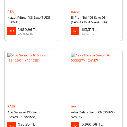
PSA
cavo
Mazot Filtresi 106 Saxo TUD5
El Fren Teli 106 Saxo 96-
(1906.A8)
(CAVO6002285-4745.T4)
1.950,96 TL
613,31 TL
%3
%3
2.018,82 TL
634,64 TL
FASE
trw
Abs Sensörü 106 Saxo
Arka Balata Saxo 106 (GS8271-
(22428014-454558)
4241.E7)
995,85 TL
3.960,08 TL
%3
%3