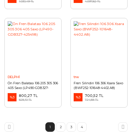
1.030,49 TL
4.097,82 TL
DELPHİ
trw
Ön Fren Balatası 106 205 305 306
Fren Silindiri 106 306 Xsara Saxo
405 Saxo (LP490-GDB327-
(BWF252-101648-4402.A8)
425498)
800,27 TL
700,52 TL
%3
%3
828,10 TL
724,88 TL
1
2
3
4