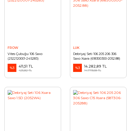
FROW
LUK
Vites Çubuğu 106 Saxo
Debriyaj Seti 106 205 206 306
(2522120001-245283)
Saxo Xsara (618300300-2052.88)
411,51 TL
14.282,89 TL
%3
%3
425,82 TL
14.779,68 TL