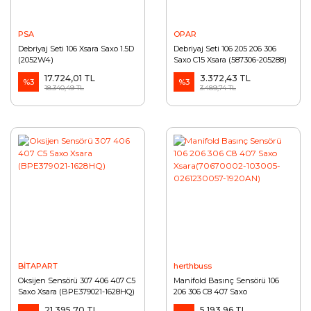
PSA
OPAR
Debriyaj Seti 106 Xsara Saxo 1.5D
Debriyaj Seti 106 205 206 306
(2052W4)
Saxo C15 Xsara (587306-205288)
17.724,01 TL
3.372,43 TL
%3
%3
18.340,49 TL
3.489,74 TL
BİTAPART
herthbuss
Oksijen Sensörü 307 406 407 C5
Manifold Basınç Sensörü 106
Saxo Xsara (BPE379021-1628HQ)
206 306 C8 407 Saxo
Xsara(70670002-103005-
21.395,70 TL
5.193,96 TL