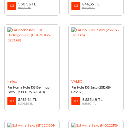
6453.S4)
930,96 TL
846,35 TL
%3
%3
963,34 TL
875,79 TL
hellux
VALEO
Far Korna Kolu 106 Berlingo
Far Kolu 106 Saxo (2512.68-
Saxo (HSI800135-6253.69)
6253.65)
5.195,64 TL
8.553,49 TL
%3
%3
5.376,36 TL
8.851,01 TL