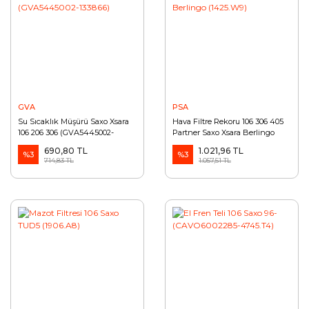
GVA
PSA
Su Sıcaklık Müşürü Saxo Xsara
Hava Filtre Rekoru 106 306 405
106 206 306 (GVA5445002-
Partner Saxo Xsara Berlingo
133866)
(1425.W9)
690,80 TL
1.021,96 TL
%3
%3
714,83 TL
1.057,51 TL