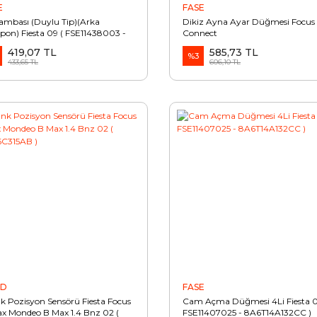
E
FASE
Lambası (Duylu Tip)(Arka
Dikiz Ayna Ayar Düğmesi Focus
on) Fiesta 09 ( FSE11438003 -
Connect
15K273AD )
419,07 TL
585,73 TL
%3
433,65 TL
606,10 TL
RD
FASE
k Pozisyon Sensörü Fiesta Focus
Cam Açma Düğmesi 4Li Fiesta 0
x Mondeo B Max 1.4 Bnz 02 (
FSE11407025 - 8A6T14A132CC )