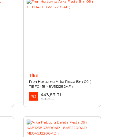
TİES
Fren Hortumu Arka Fiesta Bm 09 (
(
TIEF0418 - 8V512282AF )
443,83 TL
%3
459,27 TL