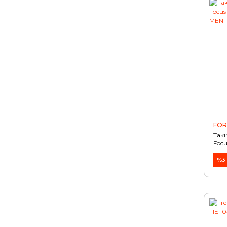
FO
Takı
Focu
MEN
%3