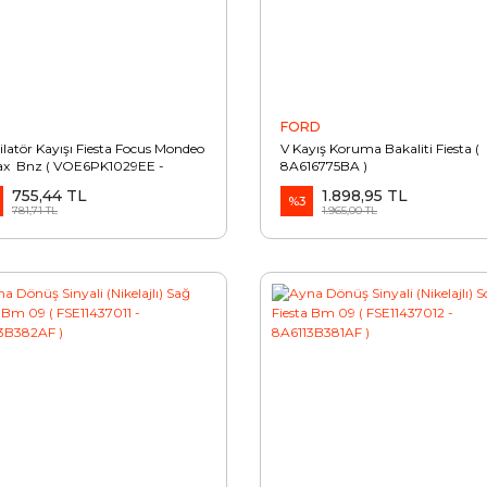
E
FORD
ilatör Kayışı Fiesta Focus Mondeo
V Kayış Koruma Bakaliti Fiesta (
ax Bnz ( VOE6PK1029EE -
8A616775BA )
Q6D314AB )
755,44 TL
1.898,95 TL
%3
781,71 TL
1.965,00 TL