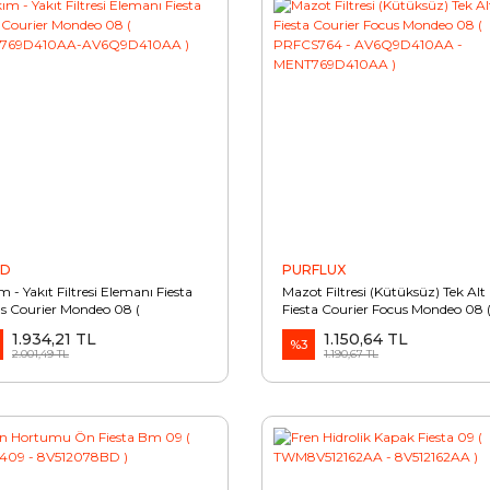
RD
PURFLUX
m - Yakıt Filtresi Elemanı Fiesta
Mazot Filtresi (Kütüksüz) Tek Alt
s Courier Mondeo 08 (
Fiesta Courier Focus Mondeo 08 
T769D410AA-AV6Q9D410AA )
PRFCS764 - AV6Q9D410AA -
1.934,21 TL
1.150,64 TL
MENT769D410AA )
%3
2.001,49 TL
1.190,67 TL