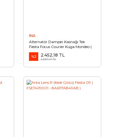
INA
Alternatör Damper Kasnağı Tek
Fiesta Focus Courier Kuga Mondeo (
INA535023610 - AV6Q10A352BA )
2.452,18 TL
%3
2.537,47 TL