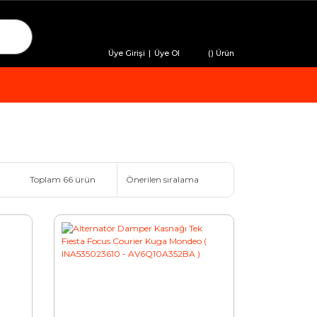
Üye Girişi
|
Üye Ol
(
) Ürün
Toplam 66 ürün