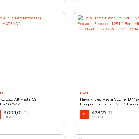
RD
FASE
 Kutusu Alt Fiesta 09 (
Hava Filtresı Fiesta Courier B Ma
T14A075AA )
Ecosport Ecoboost 1.25 1.4 Benzinl
Dzl 08 ( FSE11216020 - 8V219601
3.009,01 TL
428,27 TL
%3
3.113,67 TL
443,17 TL