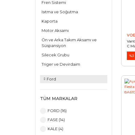
Fren Sistemi
Isıtma ve Soğutma
Kaporta
Motor Aksamı
VO
Ön ve Arka Takım Aksamı ve
Vant
Süspansiyon
C M
BV2
Silecek Grubu
%3
Triger ve Devirdaim
Ford
TÜM MARKALAR
FORD (16)
FASE (14)
KALE (4)