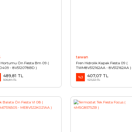
S
taıwan
 Hortumu Ön Fiesta Bm 09 (
Fren Hidrolik Kapak Fiesta 09 (
0409 - 8V512078BD )
TWM8V512162AA - 8V512162AA )
489,81 TL
407,07 TL
%3
506,84 TL
421,22 TL