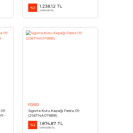
1.238,12 TL
%3
1.281,19 TL
FORD
a 09
Sigorta Kutu Kapağı Fiesta 09
1 -
(2S6T14A076BB)
1.874,87 TL
%3
1.940,08 TL