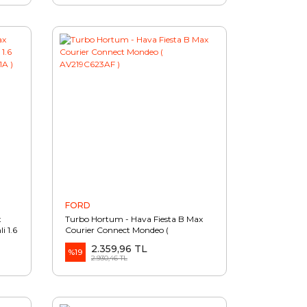
FORD
x
Turbo Hortum - Hava Fiesta B Max
i 1.6
Courier Connect Mondeo (
A1A )
AV219C623AF )
2.359,96 TL
%19
2.930,46 TL