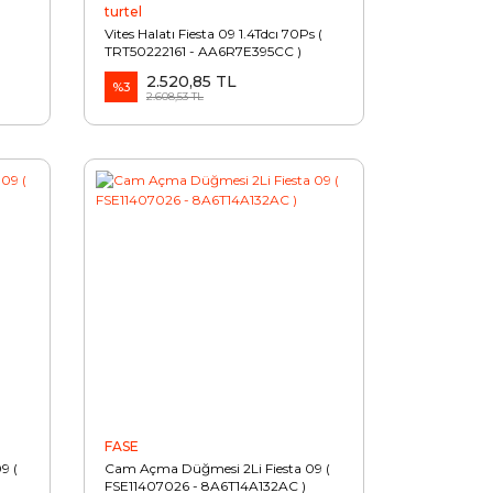
turtel
Vites Halatı Fiesta 09 1.4Tdcı 70Ps (
TRT50222161 - AA6R7E395CC )
2.520,85 TL
%3
2.608,53 TL
FASE
9 (
Cam Açma Düğmesi 2Li Fiesta 09 (
FSE11407026 - 8A6T14A132AC )