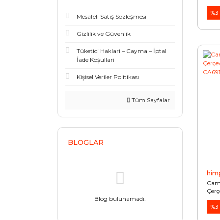
YS6
%3
Mesafeli Satış Sözleşmesi
Gizlilik ve Güvenlik
Tüketici Haklari – Cayma – İptal
İade Koşullari
Kişisel Veriler Politikası
Tüm Sayfalar
BLOGLAR
him
Cam 
Çerç
CA6
Blog bulunamadı.
%3