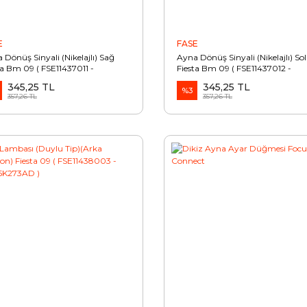
E
FASE
 Dönüş Sinyali (Nikelajlı) Sağ
Ayna Dönüş Sinyali (Nikelajlı) Sol
ta Bm 09 ( FSE11437011 -
Fiesta Bm 09 ( FSE11437012 -
13B382AF )
8A6113B381AF )
345,25 TL
345,25 TL
%3
357,26 TL
357,26 TL