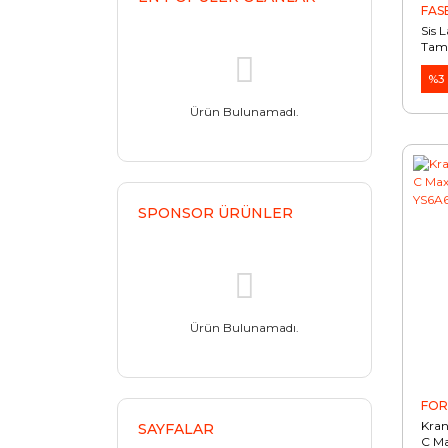
FAS
meksan (1)
Sis 
PURFLUX (1)
Tamp
8A61
SKT (1)
%3
taıwan (1)
Ürün Bulunamadı.
turtel (1)
VEKA (1)
VOE (1)
SPONSOR ÜRÜNLER
Ürün Bulunamadı.
FO
Kran
SAYFALAR
C Ma