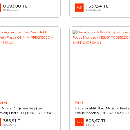
A6C315AB )
8.393,80 TL
1.337,54 TL
%3
8.685,76 TL
1.384,07 TL
peks
hella
Açma Düğmesi Sağ (Tekli
Hava Sıcaklık İkaz Müşürü Fiest
eveli) Fiesta 09 ( HMPFD215030 -
Focus Mondeo ( HEL6PT00952201
914529AA )
6M5T10K936AC )
386,91 TL
803,47 TL
%3
400,36 TL
831,42 TL