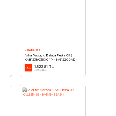
kalebalata
Arka Pabuçlu Balata Fiesta 09 (
KAB1238035004P - 8V512200AD -
ME8V5J2200AD )
1.523,51 TL
%3
1.576,50 TL