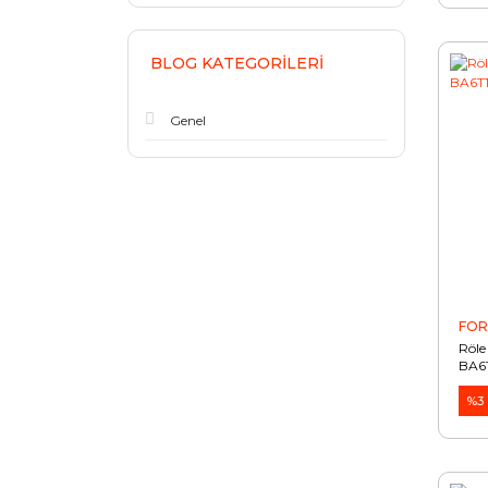
BLOG KATEGORILERI
Genel
FO
Röle
BA6
%3