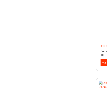
TİE
Fren
TIEF
%3