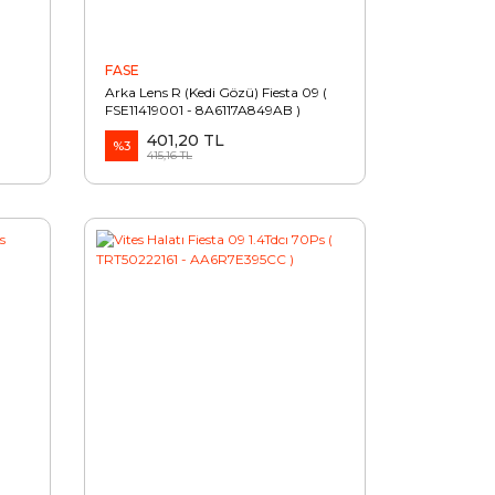
FASE
Arka Lens R (Kedi Gözü) Fiesta 09 (
FSE11419001 - 8A6117A849AB )
401,20 TL
%3
415,16 TL