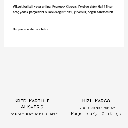
Yüksek kaliteli veya orijinal Peugeot/ Citroen/ Ford ve diğer Hafif Ticari
araç yedek parçalarını bulabileceğiniz hızlı, güvenilir, doğru adrestesiniz.
Bir parçanız da biz olalım.
Bu ürünün fiyat bilgisi, resim, ürün açıklamalarında
ve diğer konularda yetersiz gördüğünüz noktaları
Bu ürüne ilk yorumu siz yapın!
öneri formunu kullanarak tarafımıza iletebilirsiniz.
Görüş ve önerileriniz için teşekkür ederiz.
Yorum Yaz
Ürün resmi kalitesiz, bozuk veya görüntülenemiyor.
Ürün açıklamasında eksik bilgiler bulunuyor.
Ürün bilgilerinde hatalar bulunuyor.
Ürün fiyatı diğer sitelerden daha pahalı.
KREDİ KARTI İLE
HIZLI KARGO
Bu ürüne benzer farklı alternatifler olmalı.
ALIŞVERİŞ
16:00'a Kadar verilen
Kargolarda Aynı Gün Kargo
Tüm Kredi Kartlarına 9 Taksit