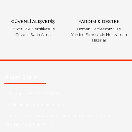
Gönder
GÜVENLİ ALIŞVERİŞ
YARDIM & DESTEK
256bit SSL Sertifikası ile
Uzman Ekiplerimiz Size
Güvenli Satın Alma
Yardım Etmek için Her zaman
Hazırlar
Ulaşım Bilgileri
Telefon :
+90 505 026 22 33
Mail :
info@eotomarket.com
Adres :
YENİDOĞAN MAH. 2.ARABACILAR CAD. NO: 50
ODUNPAZARI/ ESKİŞEHİR