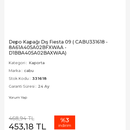
Depo Kapağı Dış Fiesta 09 ( CABU331618 -
8A61A405A02BFXWAA -
D1BBA405A02BAXWAA)
Kategori
Kaporta
Marka
cabu
Stok Kodu
331618
Garanti Süresi
24 Ay
Yorum Yap
468,94 TL
%3
453,18 TL
indirim