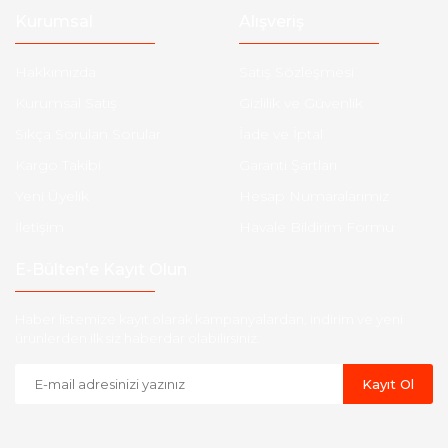
Kurumsal
Alışveriş
Hakkımızda
Satış Sözleşmesi
Kurumsal Satış
Gizlilik ve Güvenlik
Sıkça Sorulan Sorular
İade ve İptal
Kargo Takibi
Garanti Şartları
Yeni Üyelik
Hesap Numaralarımız
İletişim
Havale Bildirim Formu
E-Bülten'e Kayıt Olun
Haber listemize kayıt olarak kampanyalardan, indirim ve yeni
ürünlerden ilk siz haberdar olabilirsiniz.
Kayıt Ol