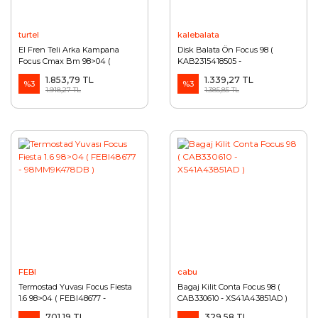
turtel
kalebalata
El Fren Teli Arka Kampana
Disk Balata Ön Focus 98 (
Focus Cmax Bm 98>04 (
KAB2315418505 -
TRT5023222 - 3S412A603CB )
TAMT2K021FCS )
1.853,79 TL
1.339,27 TL
%3
%3
1.918,27 TL
1.385,85 TL
FEBI
cabu
Termostad Yuvası Focus Fiesta
Bagaj Kilit Conta Focus 98 (
1.6 98>04 ( FEBI48677 -
CAB330610 - XS41A43851AD )
98MM9K478DB )
701,19 TL
329,58 TL