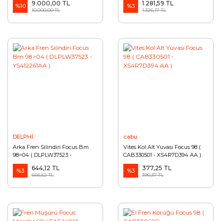
9.000,00 TL
1.281,59 TL
%10
%3
10.000,00 TL
1.326,17 TL
DELPHİ
cabu
Arka Fren Silindiri Focus Bm
Vites Kol Alt Yuvası Focus 98 (
98>04 ( DLPLW37523 -
CAB330501 - XS4R7D394 AA )
YS412261AA )
644,12 TL
377,25 TL
%3
%3
666,52 TL
390,37 TL