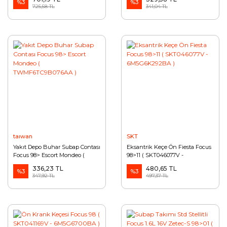
%3
%3
725,58 TL
341,04 TL
taıwan
SKT
Yakıt Depo Buhar Subap Contası
Eksantrik Keçe Ön Fiesta Focus
Focus 98> Escort Mondeo (
98>11 ( SKT046077V -
TWMF6TC9B076AA )
6M5G6K292BA )
336,23 TL
480,65 TL
%3
%3
347,92 TL
497,37 TL