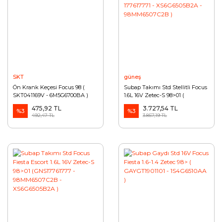
SKT
güneş
Ön Krank Keçesi Focus 98 (
Subap Takımı Std Stellitli Focus
SKT041169V - 6M5G6700BA )
1.6L 16V Zetec-S 98>01 (
177617771 - XS6G6505B2A -
475,92 TL
3.727,54 TL
%3
98MM6507C2B )
%3
492,47 TL
3.857,19 TL