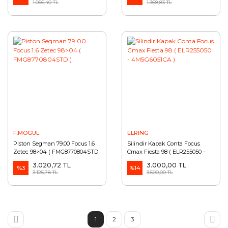
1.056,40 TL
1.368,83 TL
TAMT6210FCS1 )
F.MOGUL
ELRING
Piston Segman 79.00 Focus 1.6
Silindir Kapak Conta Focus
Zetec 98>04 ( FMG8770804STD
Cmax Fiesta 98 ( ELR255050 -
)
4M5G6051CA )
3.020,72 TL
3.000,00 TL
%3
%14
3.125,78 TL
3.500,00 TL
1
2
3