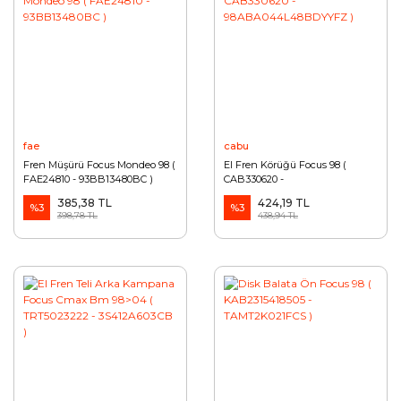
fae
cabu
Fren Müşürü Focus Mondeo 98 (
El Fren Körüğü Focus 98 (
FAE24810 - 93BB13480BC )
CAB330620 -
98ABA044L48BDYYFZ )
385,38 TL
424,19 TL
%3
%3
398,78 TL
438,94 TL