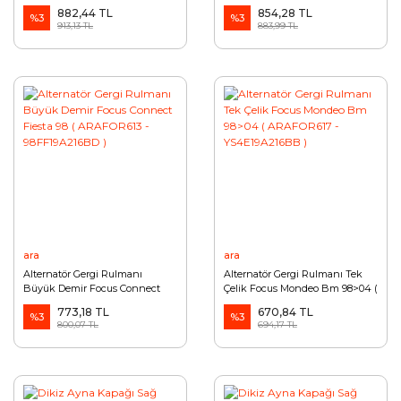
XS4W3A327AA )
98MF6C301DA )
882,44 TL
854,28 TL
%3
%3
913,13 TL
883,99 TL
ara
ara
Alternatör Gergi Rulmanı
Alternatör Gergi Rulmanı Tek
Büyük Demir Focus Connect
Çelik Focus Mondeo Bm 98>04 (
Fiesta 98 ( ARAFOR613 -
ARAFOR617 - YS4E19A216BB )
773,18 TL
670,84 TL
98FF19A216BD )
%3
%3
800,07 TL
694,17 TL