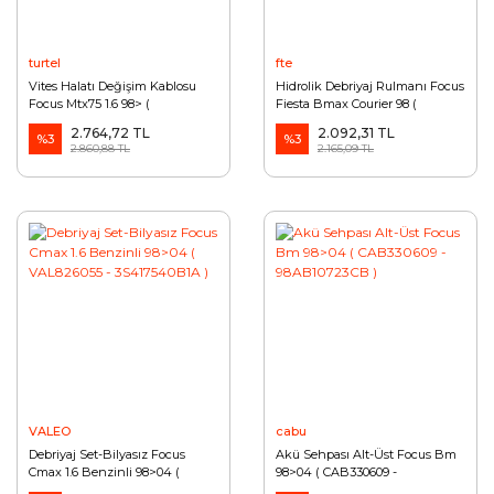
turtel
fte
Vites Halatı Değişim Kablosu
Hidrolik Debriyaj Rulmanı Focus
Focus Mtx75 1.6 98> (
Fiesta Bmax Courier 98 (
TRT50222003 - XS4R7E395BG )
FTEZA2802416 - 8V217A564AD )
2.764,72 TL
2.092,31 TL
%3
%3
2.860,88 TL
2.165,09 TL
VALEO
cabu
Debriyaj Set-Bilyasız Focus
Akü Sehpası Alt-Üst Focus Bm
Cmax 1.6 Benzinli 98>04 (
98>04 ( CAB330609 -
VAL826055 - 3S417540B1A )
98AB10723CB )