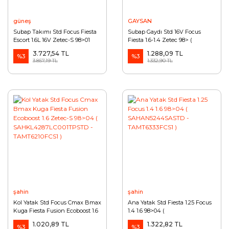
güneş
GAYSAN
Subap Takımı Std Focus Fiesta
Subap Gaydı Std 16V Focus
Escort 1.6L 16V Zetec-S 98>01
Fiesta 1.6-1.4 Zetec 98> (
(GNS17761777 - 98MM6507C2B -
GAYGT1901101 - 1S4G6510AA )
3.727,54 TL
1.288,09 TL
XS6G6505B2A )
%3
%3
3.857,19 TL
1.332,90 TL
şahin
şahin
Kol Yatak Std Focus Cmax Bmax
Ana Yatak Std Fiesta 1.25 Focus
Kuga Fiesta Fusion Ecoboost 1.6
1.4 1.6 98>04 (
Zetec-S 98>04 (
SAHAN5244SASTD -
1.020,89 TL
1.322,82 TL
SAHKL4287LC001TPSTD -
%3
TAMT6333FCS1 )
%3