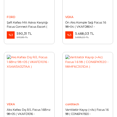
FORD
VEKA
Şaft Kafası Mili Askısı Karşılığı
Ön Aks Komple Sağ Focus 1.6
Focus Connect Focus Escort (
98>04 ( VKAFD8041 -
97AG3N324AC )
XS4W3B436DB )
590,31 TL
5.468,03 TL
%3
%3
610,85 TL
5.658,22 TL
VEKA
contitech
Aks Kafası Dış R/L Focus 1.6Bnz
Vantilatör Kayışı (+Ac) Focus 1.6
98>05 ( VKAFD1016 -
98 ( CON6PK1920 -