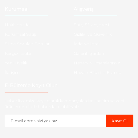
Kurumsal
Alışveriş
Hakkımızda
Satış Sözleşmesi
Kurumsal Satış
Gizlilik ve Güvenlik
Sıkça Sorulan Sorular
İade ve İptal
Kargo Takibi
Garanti Şartları
Yeni Üyelik
Hesap Numaralarımız
İletişim
Havale Bildirim Formu
E-Bülten'e Kayıt Olun
Haber listemize kayıt olarak kampanyalardan, indirim ve yeni
ürünlerden ilk siz haberdar olabilirsiniz.
Kayıt Ol