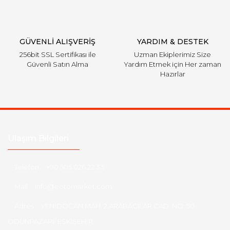
Gönder
GÜVENLİ ALIŞVERİŞ
YARDIM & DESTEK
256bit SSL Sertifikası ile
Uzman Ekiplerimiz Size
Güvenli Satın Alma
Yardım Etmek için Her zaman
Hazırlar
Ulaşım Bilgileri
Telefon :
+90 505 026 22 33
Mail :
info@eotomarket.com
Adres :
YENİDOĞAN MAH. 2.ARABACILAR CAD. NO: 50
ODUNPAZARI/ ESKİŞEHİR