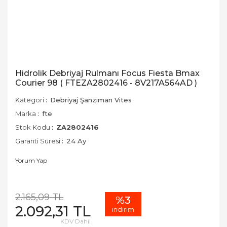
Hidrolik Debriyaj Rulmanı Focus Fiesta Bmax
Courier 98 ( FTEZA2802416 - 8V217A564AD )
Kategori
Debriyaj Şanzıman Vites
Marka
fte
Stok Kodu
ZA2802416
Garanti Süresi
24 Ay
Yorum Yap
2.165,09 TL
%3
2.092,31 TL
indirim
KDV Dahil