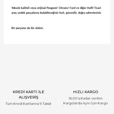
Yüksek kaliteli veya orijinal Peugeot/ Citroen/ Ford ve diğer Hafif Ticari
araç yedek parçalarını bulabileceğiniz hızlı, güvenilir, doğru adrestesiniz.
Bir parçanız da biz olalım.
Bu ürünün fiyat bilgisi, resim, ürün açıklamalarında
ve diğer konularda yetersiz gördüğünüz noktaları
Bu ürüne ilk yorumu siz yapın!
öneri formunu kullanarak tarafımıza iletebilirsiniz.
Görüş ve önerileriniz için teşekkür ederiz.
Yorum Yaz
Ürün resmi kalitesiz, bozuk veya görüntülenemiyor.
Ürün açıklamasında eksik bilgiler bulunuyor.
Ürün bilgilerinde hatalar bulunuyor.
Ürün fiyatı diğer sitelerden daha pahalı.
KREDİ KARTI İLE
HIZLI KARGO
Bu ürüne benzer farklı alternatifler olmalı.
ALIŞVERİŞ
16:00'a Kadar verilen
Kargolarda Aynı Gün Kargo
Tüm Kredi Kartlarına 9 Taksit