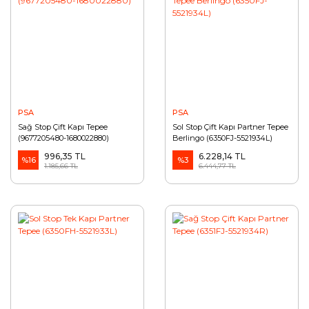
PSA
PSA
Sağ Stop Çift Kapı Tepee
Sol Stop Çift Kapı Partner Tepee
(9677205480-1680022880)
Berlingo (6350FJ-5521934L)
996,35 TL
6.228,14 TL
%16
%3
1.185,66 TL
6.444,77 TL