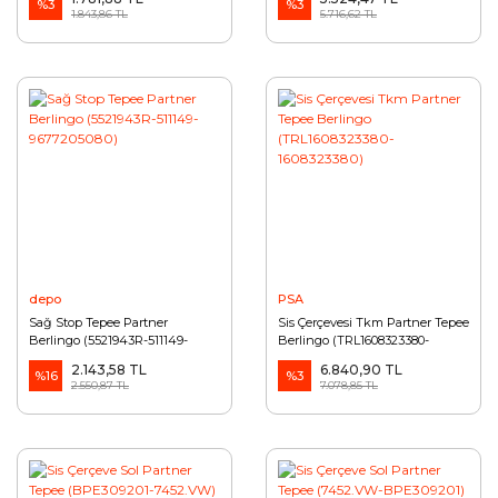
%3
%3
1.843,86 TL
5.716,62 TL
depo
PSA
Sağ Stop Tepee Partner
Sis Çerçevesi Tkm Partner Tepee
Berlingo (5521943R-511149-
Berlingo (TRL1608323380-
9677205080)
1608323380)
2.143,58 TL
6.840,90 TL
%16
%3
2.550,87 TL
7.078,85 TL