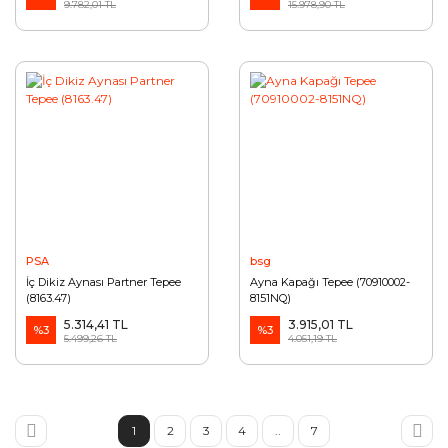
9.782,01 TL
15.978,90 TL
PSA
bsg
İç Dikiz Aynası Partner Tepee
Ayna Kapağı Tepee (70910002-
(8163.47)
8151NQ)
5.314,41 TL
3.915,01 TL
%3
%3
5.499,26 TL
4.051,19 TL
1
2
3
4
..
7