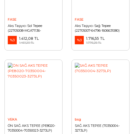
FASE
FASE
Aks Taşıyıcı Sol Tepee
Aks Taşıyıcı Sağ Tepee
(22705008-MGA71136-
(22705007-64796-1606631080)
1606630980)
1.412,08 TL
1.716,55 TL
%3
%3
1.461,20 TL
1.776,25 TL
VEKA
bsg
ÖN SAĞ AKS TEPEE (PE8020-
SAĞ AKS TEPEE (70350004-
70350004-70350023-3273LP)
3273LP)