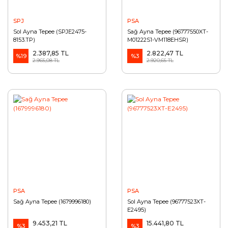
SPJ
PSA
Sol Ayna Tepee (SPJE2475-
Sağ Ayna Tepee (96777550XT-
8153.TP)
M01222S1-VM118EHSR)
2.387,85 TL
2.822,47 TL
%19
%3
2.965,08 TL
2.920,65 TL
PSA
PSA
Sağ Ayna Tepee (1679996180)
Sol Ayna Tepee (96777523XT-
E2495)
9.453,21 TL
15.441,80 TL
%3
%3