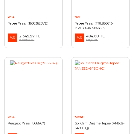
PSA
tral
Tepee Yazısı (16083620VD)
Tepee Yazısı (TRL866613-
BPE309473-866613)
2.345,57 TL
494,60 TL
%3
%3
2.427,16 TL
511,81 TL
PSA
Mcar
Peugeot Yazısı (8666.67)
Sol Cam Düğme Tepee (AN632-
6490HQ)