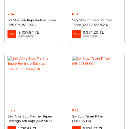
PSA
PSA
Sol Stop Tek Kapı Partner Tepee
Sağ Stop Çift Kapı Partner
(6350FH-5521933L)
Tepee (6351FJ-5521934R)
9.057,84 TL
9.974,20 TL
%3
%3
9.372,89 TL
10.321,13 TL
mars
PSA
Sağ Arka Stop Partner Tepee
Sol Stop Tepee Rifter
Berlingo Tek Kapı (MRS511151-
(9819235880)
6350FH)
1.781,88 TL
5.524,47 TL