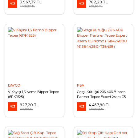
3.967,37 TL
782,29 TL
%3
%3
4.105,37 TL
809,50 TL
DAYCO
PSA
V Kayışı 1,3 Nemo Bipper Tepee
Gergi Kütüğü 206 406 Bipper
(6PK1525)
Partner Tepee Expert Xsara C5
Nemo (1611424880-1613844280-
827,20 TL
4.457,98 TL
%3
T38458)
%3
855,98 TL
4.613,03 TL