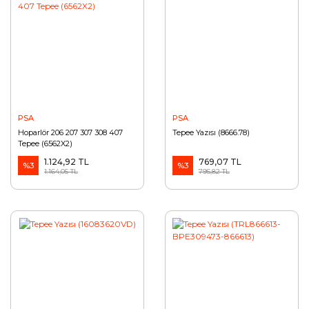
PSA
PSA
Hoparlör 206 207 307 308 407
Tepee Yazısı (8666.78)
Tepee (6562X2)
1.124,92 TL
769,07 TL
%3
%3
1.164,05 TL
795,82 TL