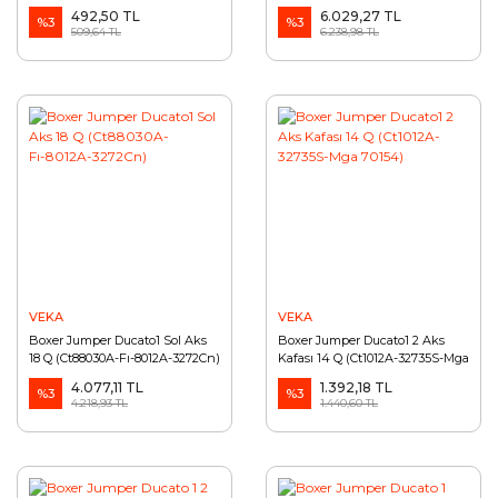
9564479588)
3272Ck-1463107080-Fı8081A)
492,50 TL
6.029,27 TL
%3
%3
509,64 TL
6.238,98 TL
VEKA
VEKA
Boxer Jumper Ducato1 Sol Aks
Boxer Jumper Ducato1 2 Aks
18 Q (Ct88030A-Fı-8012A-3272Cn)
Kafası 14 Q (Ct1012A-32735S-Mga
70154)
4.077,11 TL
1.392,18 TL
%3
%3
4.218,93 TL
1.440,60 TL