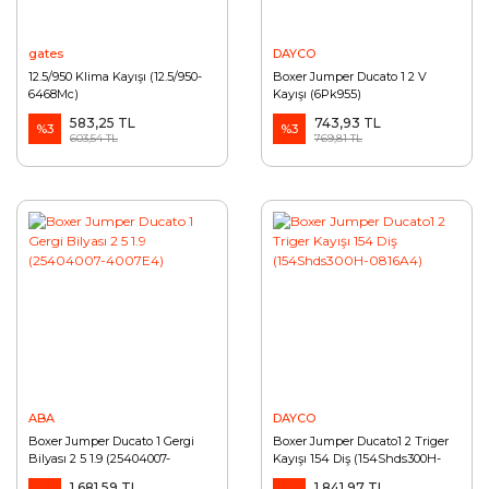
gates
DAYCO
12.5/950 Klima Kayışı (12.5/950-
Boxer Jumper Ducato 1 2 V
6468Mc)
Kayışı (6Pk955)
583,25 TL
743,93 TL
%3
%3
603,54 TL
769,81 TL
ABA
DAYCO
Boxer Jumper Ducato 1 Gergi
Boxer Jumper Ducato1 2 Triger
Bilyası 2 5 1.9 (25404007-
Kayışı 154 Diş (154Shds300H-
4007E4)
0816A4)
1.681,59 TL
1.841,97 TL