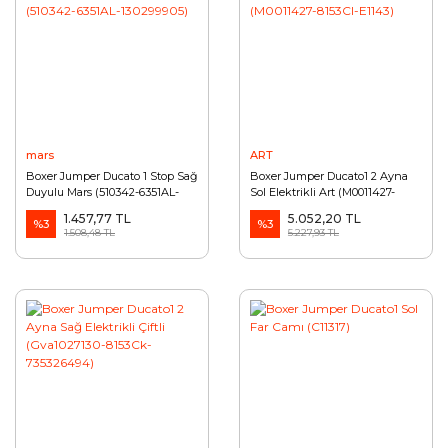
mars
ART
Boxer Jumper Ducato 1 Stop Sağ
Boxer Jumper Ducato1 2 Ayna
Duyulu Mars (510342-6351AL-
Sol Elektrikli Art (M0011427-
130299905)
8153Cl-E1143)
1.457,77 TL
5.052,20 TL
%3
%3
1.508,48 TL
5.227,93 TL