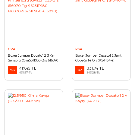
GVA
PSA
Boxer Jumper Ducato1 2 3 Km
Boxer Jumper Ducato1 2 Jant
Sensörü (Gva5311035-Brs 616070
Göbeği 14 Orj (P541644)
Pg-9623111980-616070-
417,45 TL
331,74 TL
9623111980-616070)
%3
%3
431,97 TL
343,28 TL