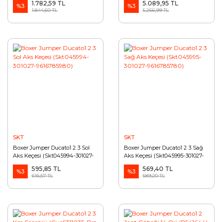
1.782,59 TL
5.089,95 TL
%3
%3
1.844,60 TL
5.266,99 TL
SKT
SKT
Boxer Jumper Ducato1 2 3 Sol
Boxer Jumper Ducato1 2 3 Sağ
Aks Keçesi (Skt045994-301027-
Aks Keçesi (Skt045995-301027-
9616785980)
9616785780)
595,85 TL
569,40 TL
%3
%3
616,57 TL
589,20 TL