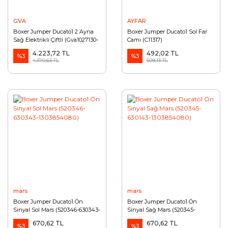
GVA
AYFAR
Boxer Jumper Ducato1 2 Ayna
Boxer Jumper Ducato1 Sol Far
Sağ Elektrikli Çiftli (Gva1027130-
Camı (C11317)
8153Ck-735326494)
4.223,72 TL
492,02 TL
%3
%3
4.370,63 TL
509,13 TL
mars
mars
Boxer Jumper Ducato1 Ön
Boxer Jumper Ducato1 Ön
Sinyal Sol Mars (520346-630343-
Sinyal Sağ Mars (520345-
1303854080)
630143-1303854080)
670,62 TL
670,62 TL
%3
%3