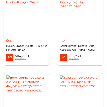
ÜÇEL
PSA
Boxer Jumper Ducato 1 2 Dış Aks
Boxer Jumper Ducato 1 Aks
Körüğü (31420
Keçe Sağ Orj (P9806740980)
504,76 TL
752,73 TL
%3
%3
522,32 TL
778,91 TL