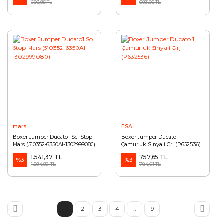
693,95 TL
693,95 TL
mars
PSA
Boxer Jumper Ducato1 Sol Stop
Boxer Jumper Ducato 1
Mars (510352-6350Al-1302999080)
Çamurluk Sinyali Orj (P632536)
1.541,37 TL
757,65 TL
%3
%3
1.594,98 TL
784,01 TL
1
2
3
4
..
9