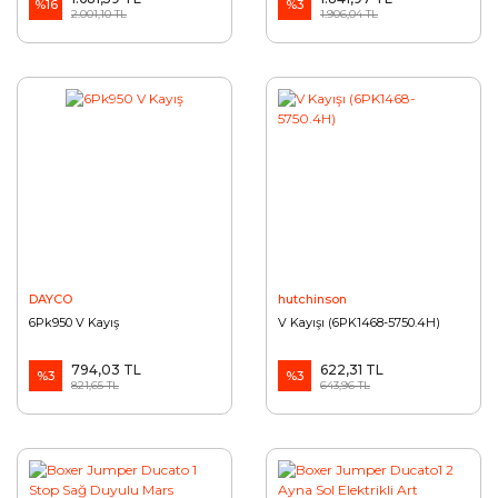
%16
%3
2.001,10 TL
1.906,04 TL
DAYCO
hutchinson
6Pk950 V Kayış
V Kayışı (6PK1468-5750.4H)
794,03 TL
622,31 TL
%3
%3
821,65 TL
643,96 TL