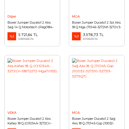
Diğer
MGA
Boxer Jumper Ducato1 2 Aks
Boxer Jumper Ducato1 2 Sol Aks
Sağ 14 Q Motortech (Peg0184-
18 Q Mga (70146-3272Nf-3272V3-
3273Q5-3273Ch-1463106080-Mga
01010358)
5.721,64 TL
3.578,73 TL
70935)
%3
%3
5.920,66 TL
3.703,20 TL
VEKA
MGA
Boxer Jumper Ducato1 2 Aks
Boxer Jumper Ducato1 2 Sağ
Kafası 18 Q (Ct1034A-3272Cn-
Aks 18 Q (70145-Gsp 210032-
51872272-Mga70153)
327310-327313-3273Q7)