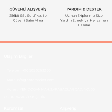
Gönder
GÜVENLİ ALIŞVERİŞ
YARDIM & DESTEK
256bit SSL Sertifikası ile
Uzman Ekiplerimiz Size
Güvenli Satın Alma
Yardım Etmek için Her zaman
Hazırlar
Ulaşım Bilgileri
Telefon :
+90 505 026 22 33
Mail :
info@eotomarket.com
Adres :
YENİDOĞAN MAH. 2.ARABACILAR CAD. NO: 50
ODUNPAZARI/ ESKİŞEHİR
Kurumsal
Alışveriş