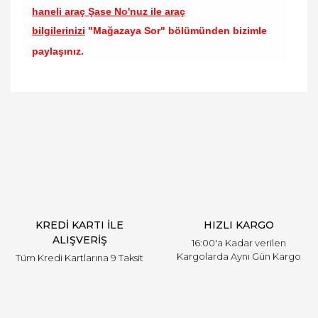
haneli araç Şase No'nuz ile araç
bilgilerinizi
"Mağazaya Sor" bölümünden bizimle
paylaşınız.
Bu ürünün fiyat bilgisi, resim, ürün açıklamalarında
ve diğer konularda yetersiz gördüğünüz noktaları
Bu ürüne ilk yorumu siz yapın!
öneri formunu kullanarak tarafımıza iletebilirsiniz.
Görüş ve önerileriniz için teşekkür ederiz.
Yorum Yaz
Ürün resmi kalitesiz, bozuk veya görüntülenemiyor.
Ürün açıklamasında eksik bilgiler bulunuyor.
Ürün bilgilerinde hatalar bulunuyor.
Ürün fiyatı diğer sitelerden daha pahalı.
KREDİ KARTI İLE
HIZLI KARGO
Bu ürüne benzer farklı alternatifler olmalı.
ALIŞVERİŞ
16:00'a Kadar verilen
Kargolarda Aynı Gün Kargo
Tüm Kredi Kartlarına 9 Taksit