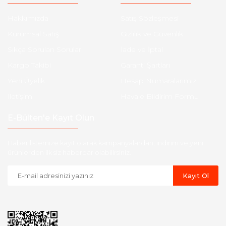
Hakkımızda
Satış Sözleşmesi
Kurumsal Satış
Gizlilik ve Güvenlik
Sıkça Sorulan Sorular
İade ve İptal
Kargo Takibi
Garanti Şartları
Yeni Üyelik
Hesap Numaralarımız
İletişim
Havale Bildirim Formu
E-Bülten'e Kayıt Olun
Haber listemize kayıt olarak kampanyalardan, indirim ve yeni
ürünlerden ilk siz haberdar olabilirsiniz.
Kayıt Ol