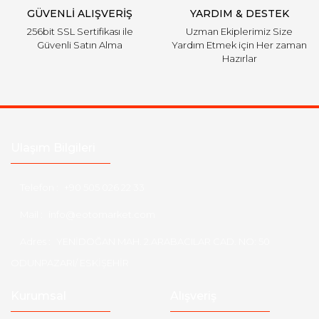
GÜVENLİ ALIŞVERİŞ
YARDIM & DESTEK
256bit SSL Sertifikası ile
Uzman Ekiplerimiz Size
Güvenli Satın Alma
Yardım Etmek için Her zaman
Hazırlar
Ulaşım Bilgileri
Telefon :
+90 505 026 22 33
Mail :
info@eotomarket.com
Adres :
YENİDOĞAN MAH. 2.ARABACILAR CAD. NO: 50
ODUNPAZARI/ ESKİŞEHİR
Kurumsal
Alışveriş