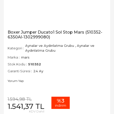
Boxer Jumper Ducato1 Sol Stop Mars (510352-
6350Al-1302999080)
Aynalar ve Aydınlatma Grubu
,
Aynalar ve
Kategori
Aydınlatma Grubu
Marka
mars
Stok Kodu
510352
Garanti Süresi
24 Ay
Yorum Yap
1.594,98 TL
%3
1.541,37 TL
indirim
KDV Dahil