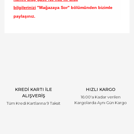
bilgilerinizi
"Mağazaya Sor" bölümünden bizimle
paylaşınız.
Bu ürünün fiyat bilgisi, resim, ürün açıklamalarında
ve diğer konularda yetersiz gördüğünüz noktaları
Bu ürüne ilk yorumu siz yapın!
öneri formunu kullanarak tarafımıza iletebilirsiniz.
Görüş ve önerileriniz için teşekkür ederiz.
Yorum Yaz
Ürün resmi kalitesiz, bozuk veya görüntülenemiyor.
Ürün açıklamasında eksik bilgiler bulunuyor.
Ürün bilgilerinde hatalar bulunuyor.
Ürün fiyatı diğer sitelerden daha pahalı.
KREDİ KARTI İLE
HIZLI KARGO
Bu ürüne benzer farklı alternatifler olmalı.
ALIŞVERİŞ
16:00'a Kadar verilen
Kargolarda Aynı Gün Kargo
Tüm Kredi Kartlarına 9 Taksit
Gönder