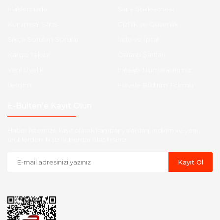
Hakkımızda
Satış Sözleşmesi
Kurumsal Satış
Gizlilik ve Güvenlik
Sıkça Sorulan Sorular
İade ve İptal
Kargo Takibi
Garanti Şartları
Yeni Üyelik
Hesap Numaralarımız
İletişim
Havale Bildirim Formu
E-Bülten'e Kayıt Olun
Haber listemize kayıt olarak kampanyalardan, indirim ve yeni
ürünlerden ilk siz haberdar olabilirsiniz.
Kayıt Ol