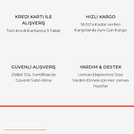
Ürün fiyatı diğer sitelerden daha pahalı.
KREDİ KARTI İLE
HIZLI KARGO
Bu ürüne benzer farklı alternatifler olmalı.
ALIŞVERİŞ
16:00'a Kadar verilen
Kargolarda Aynı Gün Kargo
Tüm Kredi Kartlarına 9 Taksit
Gönder
GÜVENLİ ALIŞVERİŞ
YARDIM & DESTEK
256bit SSL Sertifikası ile
Uzman Ekiplerimiz Size
Güvenli Satın Alma
Yardım Etmek için Her zaman
Hazırlar
Ulaşım Bilgileri