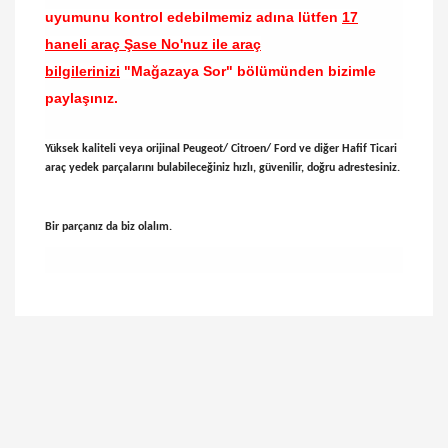
uyumunu kontrol edebilmemiz adına lütfen
17
haneli araç Şase No'nuz ile araç
bilgilerinizi
"Mağazaya Sor" bölümünden bizimle
paylaşınız.
Yüksek kaliteli veya orijinal Peugeot/ Citroen/ Ford ve diğer Hafif Ticari
araç yedek parçalarını bulabileceğiniz hızlı, güvenilir, doğru adrestesiniz.
Bir parçanız da biz olalım.
Bu ürünün fiyat bilgisi, resim, ürün açıklamalarında
ve diğer konularda yetersiz gördüğünüz noktaları
Bu ürüne ilk yorumu siz yapın!
öneri formunu kullanarak tarafımıza iletebilirsiniz.
Görüş ve önerileriniz için teşekkür ederiz.
Yorum Yaz
Ürün resmi kalitesiz, bozuk veya görüntülenemiyor.
Ürün açıklamasında eksik bilgiler bulunuyor.
Ürün bilgilerinde hatalar bulunuyor.