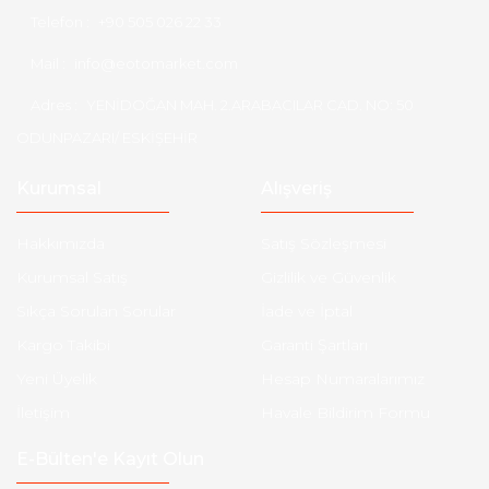
Telefon :
+90 505 026 22 33
Mail :
info@eotomarket.com
Adres :
YENİDOĞAN MAH. 2.ARABACILAR CAD. NO: 50
ODUNPAZARI/ ESKİŞEHİR
Kurumsal
Alışveriş
Hakkımızda
Satış Sözleşmesi
Kurumsal Satış
Gizlilik ve Güvenlik
Sıkça Sorulan Sorular
İade ve İptal
Kargo Takibi
Garanti Şartları
Yeni Üyelik
Hesap Numaralarımız
İletişim
Havale Bildirim Formu
E-Bülten'e Kayıt Olun