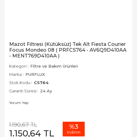
Mazot Filtresi (Kütüksüz) Tek Alt Fiesta Courier
Focus Mondeo 08 ( PRFCS764 - AV6Q9D410AA
- MENT769D410AA )
Kategori
Filtre ve Bakım Ürünleri
Marka
PURFLUX
Stok Kodu
CS764
Garanti Süresi
24 Ay
Yorum Yap
1.190,67 TL
%3
1.150,64 TL
indirim