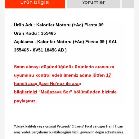
Ürün Bilgisi
Yorumlar
Ürün Adı : Kalorifer Motoru (+Ac) Fiesta 09
Ürün Kodu : 355465
Açıklama : Kalorifer Motoru (+Ac) Fiesta 09 ( KAL
355465 - 8V51 18456 AB )
Satın almayı düşündüğünüz ürünlerin aracınıza
uyumunu kontrol edebilmemiz adına lütfen
17
haneli araç Şase No'nuz ile araç
bilgilerinizi
"Mağazaya Sor" bölümünden bizimle
paylaşınız.
Yüksek kaliteli veya orijinal Peugeot/ Citroen/ Ford ve diğer Hafif Ticari
araç yedek parçalarını bulabileceğiniz hızlı, güvenilir, doğru adrestesiniz.