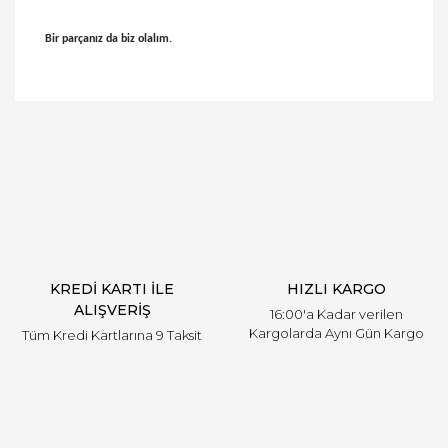
Bir parçanız da biz olalım.
Bu ürünün fiyat bilgisi, resim, ürün açıklamalarında
ve diğer konularda yetersiz gördüğünüz noktaları
Bu ürüne ilk yorumu siz yapın!
öneri formunu kullanarak tarafımıza iletebilirsiniz.
Görüş ve önerileriniz için teşekkür ederiz.
Yorum Yaz
Ürün resmi kalitesiz, bozuk veya görüntülenemiyor.
Ürün açıklamasında eksik bilgiler bulunuyor.
Ürün bilgilerinde hatalar bulunuyor.
Ürün fiyatı diğer sitelerden daha pahalı.
KREDİ KARTI İLE
HIZLI KARGO
Bu ürüne benzer farklı alternatifler olmalı.
ALIŞVERİŞ
16:00'a Kadar verilen
Kargolarda Aynı Gün Kargo
Tüm Kredi Kartlarına 9 Taksit
Gönder