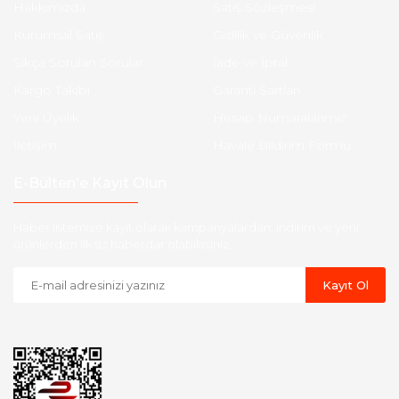
Hakkımızda
Satış Sözleşmesi
Kurumsal Satış
Gizlilik ve Güvenlik
Sıkça Sorulan Sorular
İade ve İptal
Kargo Takibi
Garanti Şartları
Yeni Üyelik
Hesap Numaralarımız
İletişim
Havale Bildirim Formu
E-Bülten'e Kayıt Olun
Haber listemize kayıt olarak kampanyalardan, indirim ve yeni
ürünlerden ilk siz haberdar olabilirsiniz.
Kayıt Ol