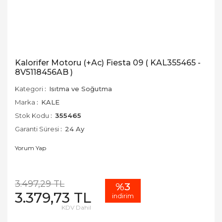
Kalorifer Motoru (+Ac) Fiesta 09 ( KAL355465 -
8V5118456AB )
Kategori
Isıtma ve Soğutma
Marka
KALE
Stok Kodu
355465
Garanti Süresi
24 Ay
Yorum Yap
3.497,29 TL
%3
3.379,73 TL
indirim
KDV Dahil