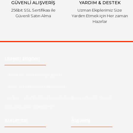
GÜVENLİ ALIŞVERİŞ
YARDIM & DESTEK
256bit SSL Sertifikası ile
Uzman Ekiplerimiz Size
Güvenli Satın Alma
Yardım Etmek için Her zaman
Hazırlar
Ulaşım Bilgileri
Telefon :
+90 505 026 22 33
Mail :
info@eotomarket.com
Adres :
YENİDOĞAN MAH. 2.ARABACILAR CAD. NO: 50
ODUNPAZARI/ ESKİŞEHİR
Kurumsal
Alışveriş