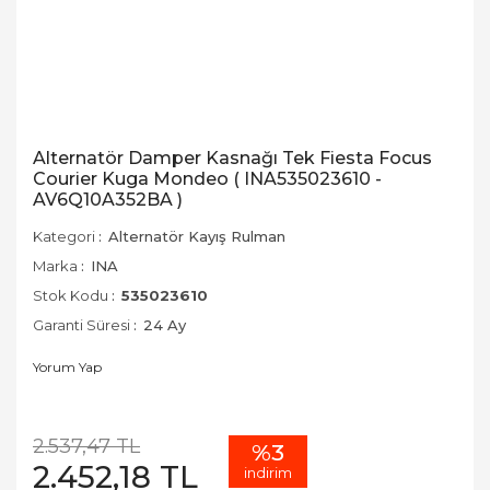
Alternatör Damper Kasnağı Tek Fiesta Focus
Courier Kuga Mondeo ( INA535023610 -
AV6Q10A352BA )
Kategori
Alternatör Kayış Rulman
Marka
INA
Stok Kodu
535023610
Garanti Süresi
24 Ay
Yorum Yap
2.537,47 TL
%3
2.452,18 TL
indirim