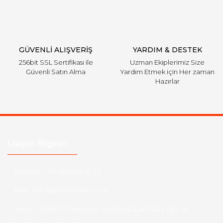
Gönder
GÜVENLİ ALIŞVERİŞ
YARDIM & DESTEK
256bit SSL Sertifikası ile
Uzman Ekiplerimiz Size
Güvenli Satın Alma
Yardım Etmek için Her zaman
Hazırlar
Ulaşım Bilgileri
Telefon :
+90 505 026 22 33
Mail :
info@eotomarket.com
Adres :
YENİDOĞAN MAH. 2.ARABACILAR CAD. NO: 50