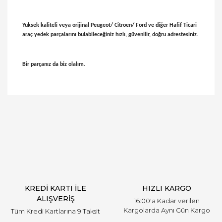
Yüksek kaliteli veya orijinal Peugeot/ Citroen/ Ford ve diğer Hafif Ticari
araç yedek parçalarını bulabileceğiniz hızlı, güvenilir, doğru adrestesiniz.
Bir parçanız da biz olalım.
Bu ürünün fiyat bilgisi, resim, ürün açıklamalarında
ve diğer konularda yetersiz gördüğünüz noktaları
Bu ürüne ilk yorumu siz yapın!
öneri formunu kullanarak tarafımıza iletebilirsiniz.
Görüş ve önerileriniz için teşekkür ederiz.
Yorum Yaz
Ürün resmi kalitesiz, bozuk veya görüntülenemiyor.
Ürün açıklamasında eksik bilgiler bulunuyor.
Ürün bilgilerinde hatalar bulunuyor.
Ürün fiyatı diğer sitelerden daha pahalı.
KREDİ KARTI İLE
HIZLI KARGO
Bu ürüne benzer farklı alternatifler olmalı.
ALIŞVERİŞ
16:00'a Kadar verilen
Kargolarda Aynı Gün Kargo
Tüm Kredi Kartlarına 9 Taksit