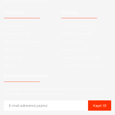
ODUNPAZARI/ ESKİŞEHİR
Kurumsal
Alışveriş
Hakkımızda
Satış Sözleşmesi
Kurumsal Satış
Gizlilik ve Güvenlik
Sıkça Sorulan Sorular
İade ve İptal
Kargo Takibi
Garanti Şartları
Yeni Üyelik
Hesap Numaralarımız
İletişim
Havale Bildirim Formu
E-Bülten'e Kayıt Olun
Haber listemize kayıt olarak kampanyalardan, indirim ve yeni
ürünlerden ilk siz haberdar olabilirsiniz.
Kayıt Ol