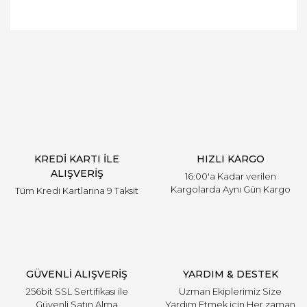
Bu ürünün fiyat bilgisi, resim, ürün açıklamalarında
ve diğer konularda yetersiz gördüğünüz noktaları
Bu ürüne ilk yorumu siz yapın!
öneri formunu kullanarak tarafımıza iletebilirsiniz.
Görüş ve önerileriniz için teşekkür ederiz.
Yorum Yaz
Ürün resmi kalitesiz, bozuk veya görüntülenemiyor.
Ürün açıklamasında eksik bilgiler bulunuyor.
Ürün bilgilerinde hatalar bulunuyor.
Ürün fiyatı diğer sitelerden daha pahalı.
KREDİ KARTI İLE
HIZLI KARGO
Bu ürüne benzer farklı alternatifler olmalı.
ALIŞVERİŞ
16:00'a Kadar verilen
Kargolarda Aynı Gün Kargo
Tüm Kredi Kartlarına 9 Taksit
Gönder
GÜVENLİ ALIŞVERİŞ
YARDIM & DESTEK
256bit SSL Sertifikası ile
Uzman Ekiplerimiz Size
Güvenli Satın Alma
Yardım Etmek için Her zaman