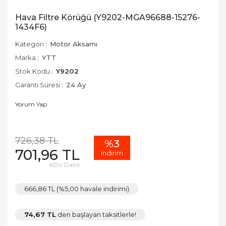
Hava Filtre Körüğü (Y9202-MGA96688-15276-
1434F6)
Kategori
Motor Aksamı
Marka
YTT
Stok Kodu
Y9202
Garanti Süresi
24 Ay
Yorum Yap
726,38 TL
%3
701,96 TL
indirim
KDV Dahil
666,86 TL (%5,00 havale indirimi)
74,67 TL
den başlayan taksitlerle!