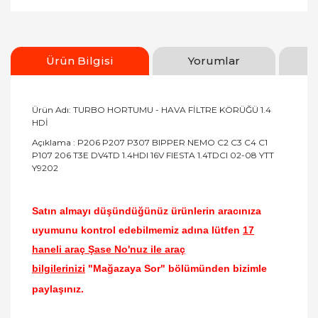
Ürün Bilgisi
Yorumlar
Ürün Adı: TURBO HORTUMU - HAVA FİLTRE KÖRÜĞÜ 1.4
HDİ
Açıklama : P206 P207 P307 BIPPER NEMO C2 C3 C4 C1
P107 206 T3E DV4TD 1.4HDI 16V FIESTA 1.4TDCI 02-08 YTT
Y9202
Satın almayı düşündüğünüz ürünlerin aracınıza
uyumunu kontrol edebilmemiz adına lütfen
17
haneli araç Şase No'nuz ile araç
bilgilerinizi
"Mağazaya Sor" bölümünden bizimle
paylaşınız.