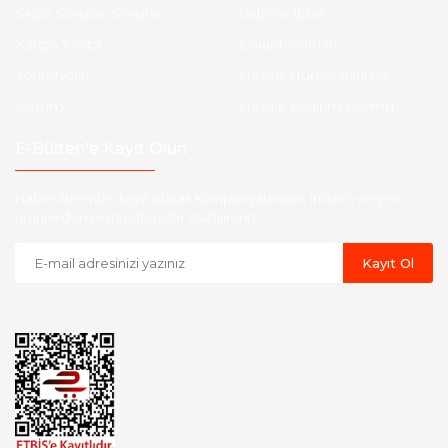
Sıkça Sorulan Sorular
İade ve İptal
Kargo Takibi
Garanti Şartları
Yeni Üyelik
Hesap Numaralarımız
İletişim
Havale Bildirim Formu
E-Bülten'e Kayıt Olun
Haber listemize kayıt olarak kampanyalardan, indirim ve yeni
ürünlerden ilk siz haberdar olabilirsiniz.
Kayıt Ol