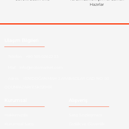
Hazırlar
Ulaşım Bilgileri
Telefon :
+90 505 026 22 33
Mail :
info@eotomarket.com
Adres :
YENİDOĞAN MAH. 2.ARABACILAR CAD. NO: 50
ODUNPAZARI/ ESKİŞEHİR
Kurumsal
Alışveriş
Hakkımızda
Satış Sözleşmesi
Kurumsal Satış
Gizlilik ve Güvenlik