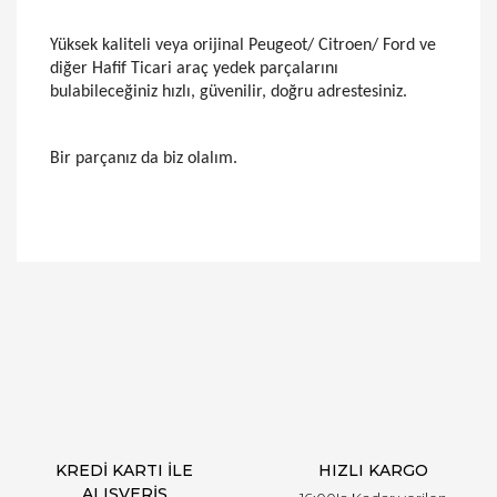
Yüksek kaliteli veya orijinal Peugeot/ Citroen/ Ford ve
diğer Hafif Ticari araç yedek parçalarını
bulabileceğiniz hızlı, güvenilir, doğru adrestesiniz.
Bir parçanız da biz olalım.
Bu ürünün fiyat bilgisi, resim, ürün açıklamalarında
ve diğer konularda yetersiz gördüğünüz noktaları
Bu ürüne ilk yorumu siz yapın!
öneri formunu kullanarak tarafımıza iletebilirsiniz.
Görüş ve önerileriniz için teşekkür ederiz.
Yorum Yaz
Ürün resmi kalitesiz, bozuk veya görüntülenemiyor.
Ürün açıklamasında eksik bilgiler bulunuyor.
Ürün bilgilerinde hatalar bulunuyor.
Ürün fiyatı diğer sitelerden daha pahalı.
KREDİ KARTI İLE
HIZLI KARGO
Bu ürüne benzer farklı alternatifler olmalı.
ALIŞVERİŞ