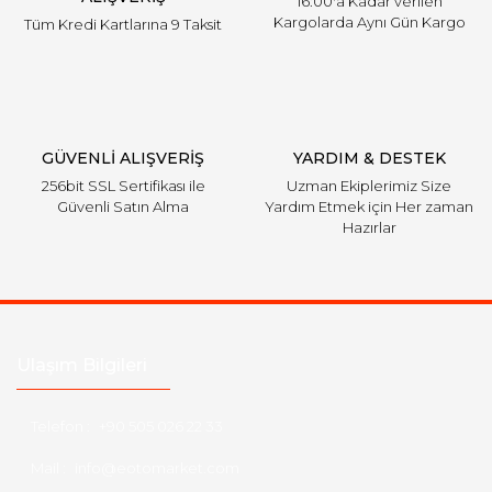
16:00'a Kadar verilen
Kargolarda Aynı Gün Kargo
Tüm Kredi Kartlarına 9 Taksit
Gönder
GÜVENLİ ALIŞVERİŞ
YARDIM & DESTEK
256bit SSL Sertifikası ile
Uzman Ekiplerimiz Size
Güvenli Satın Alma
Yardım Etmek için Her zaman
Hazırlar
Ulaşım Bilgileri
Telefon :
+90 505 026 22 33
Mail :
info@eotomarket.com