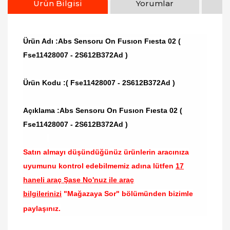
Ürün Bilgisi
Yorumlar
Ürün Adı :Abs Sensoru On Fusıon Fıesta 02 (
Fse11428007 - 2S612B372Ad )
Ürün Kodu :
( Fse11428007 - 2S612B372Ad )
Açıklama :Abs Sensoru On Fusıon Fıesta 02 (
Fse11428007 - 2S612B372Ad )
Satın almayı düşündüğünüz ürünlerin aracınıza
uyumunu kontrol edebilmemiz adına lütfen
17
haneli araç Şase No'nuz ile araç
bilgilerinizi
"Mağazaya Sor" bölümünden bizimle
paylaşınız.