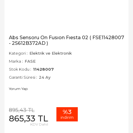
Abs Sensoru On Fusıon Fıesta 02 ( FSE11428007
- 2S612B372AD )
Kategori
Elektrik ve Elektronik
Marka
FASE
Stok Kodu
11428007
Garanti Süresi
24 Ay
Yorum Yap
895,43 TL
%3
865,33 TL
indirim
KDV Dahil