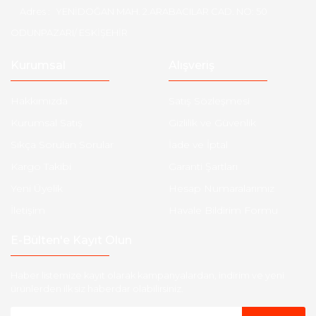
Adres :
YENİDOĞAN MAH. 2.ARABACILAR CAD. NO: 50
ODUNPAZARI/ ESKİŞEHİR
Kurumsal
Alışveriş
Hakkımızda
Satış Sözleşmesi
Kurumsal Satış
Gizlilik ve Güvenlik
Sıkça Sorulan Sorular
İade ve İptal
Kargo Takibi
Garanti Şartları
Yeni Üyelik
Hesap Numaralarımız
İletişim
Havale Bildirim Formu
E-Bülten'e Kayıt Olun
Haber listemize kayıt olarak kampanyalardan, indirim ve yeni
ürünlerden ilk siz haberdar olabilirsiniz.