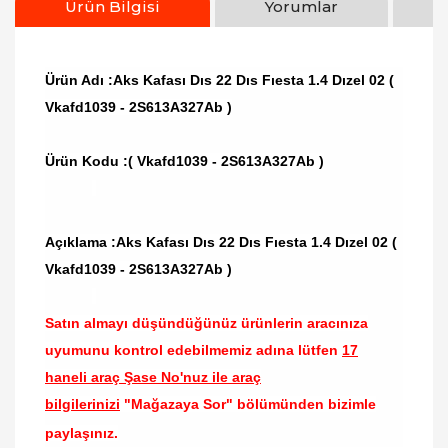
Ürün Bilgisi
Yorumlar
Ürün Adı :Aks Kafası Dıs 22 Dıs Fıesta 1.4 Dızel 02 (
Vkafd1039 - 2S613A327Ab )
Ürün Kodu :
( Vkafd1039 - 2S613A327Ab )
Açıklama :Aks Kafası Dıs 22 Dıs Fıesta 1.4 Dızel 02 (
Vkafd1039 - 2S613A327Ab )
Satın almayı düşündüğünüz ürünlerin aracınıza
uyumunu kontrol edebilmemiz adına lütfen
17
haneli araç Şase No'nuz ile araç
bilgilerinizi
"Mağazaya Sor" bölümünden bizimle
paylaşınız.