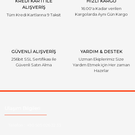
KREDİ KARTI İLE
HIZLI KARGO
Bu ürüne benzer farklı alternatifler olmalı.
ALIŞVERİŞ
16:00'a Kadar verilen
Kargolarda Aynı Gün Kargo
Tüm Kredi Kartlarına 9 Taksit
Gönder
GÜVENLİ ALIŞVERİŞ
YARDIM & DESTEK
256bit SSL Sertifikası ile
Uzman Ekiplerimiz Size
Güvenli Satın Alma
Yardım Etmek için Her zaman
Hazırlar
Ulaşım Bilgileri
Telefon :
+90 505 026 22 33