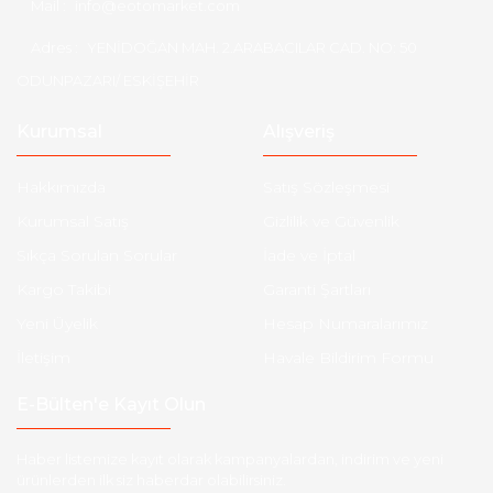
Mail :
info@eotomarket.com
Adres :
YENİDOĞAN MAH. 2.ARABACILAR CAD. NO: 50
ODUNPAZARI/ ESKİŞEHİR
Kurumsal
Alışveriş
Hakkımızda
Satış Sözleşmesi
Kurumsal Satış
Gizlilik ve Güvenlik
Sıkça Sorulan Sorular
İade ve İptal
Kargo Takibi
Garanti Şartları
Yeni Üyelik
Hesap Numaralarımız
İletişim
Havale Bildirim Formu
E-Bülten'e Kayıt Olun
Haber listemize kayıt olarak kampanyalardan, indirim ve yeni
ürünlerden ilk siz haberdar olabilirsiniz.