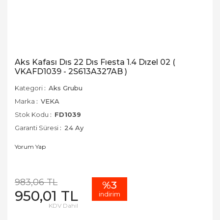
Aks Kafası Dıs 22 Dıs Fıesta 1.4 Dızel 02 (
VKAFD1039 - 2S613A327AB )
Kategori
Aks Grubu
Marka
VEKA
Stok Kodu
FD1039
Garanti Süresi
24 Ay
Yorum Yap
983,06 TL
%3
950,01 TL
indirim
KDV Dahil