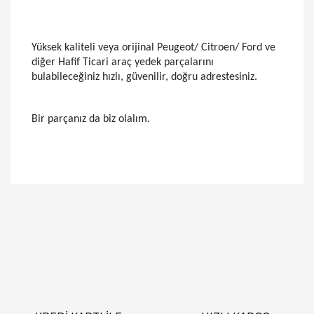
Yüksek kaliteli veya orijinal Peugeot/ Citroen/ Ford ve
diğer Hafif Ticari araç yedek parçalarını
bulabileceğiniz hızlı, güvenilir, doğru adrestesiniz.
Bir parçanız da biz olalım.
Bu ürünün fiyat bilgisi, resim, ürün açıklamalarında
ve diğer konularda yetersiz gördüğünüz noktaları
Bu ürüne ilk yorumu siz yapın!
öneri formunu kullanarak tarafımıza iletebilirsiniz.
Görüş ve önerileriniz için teşekkür ederiz.
Yorum Yaz
Ürün resmi kalitesiz, bozuk veya görüntülenemiyor.
Ürün açıklamasında eksik bilgiler bulunuyor.
Ürün bilgilerinde hatalar bulunuyor.
Ürün fiyatı diğer sitelerden daha pahalı.