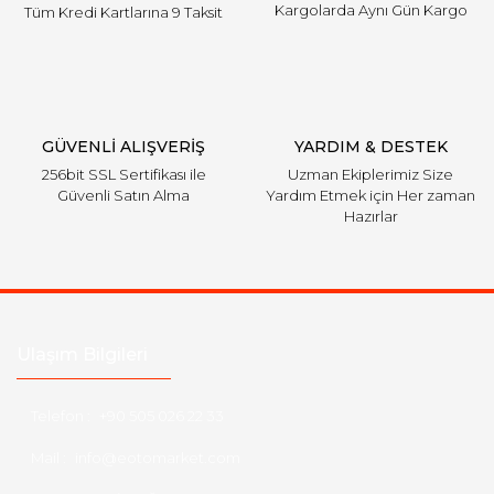
Kargolarda Aynı Gün Kargo
Tüm Kredi Kartlarına 9 Taksit
Gönder
GÜVENLİ ALIŞVERİŞ
YARDIM & DESTEK
256bit SSL Sertifikası ile
Uzman Ekiplerimiz Size
Güvenli Satın Alma
Yardım Etmek için Her zaman
Hazırlar
Ulaşım Bilgileri
Telefon :
+90 505 026 22 33
Mail :
info@eotomarket.com