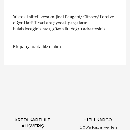
Yüksek kaliteli veya orijinal Peugeot/ Citroen/ Ford ve
diğer Hafif Ticari araç yedek parçalarını
bulabileceğiniz hızlı, güvenilir, doğru adrestesiniz.
Bir parçanız da biz olalım.
Bu ürünün fiyat bilgisi, resim, ürün açıklamalarında
ve diğer konularda yetersiz gördüğünüz noktaları
Bu ürüne ilk yorumu siz yapın!
öneri formunu kullanarak tarafımıza iletebilirsiniz.
Görüş ve önerileriniz için teşekkür ederiz.
Yorum Yaz
Ürün resmi kalitesiz, bozuk veya görüntülenemiyor.
Ürün açıklamasında eksik bilgiler bulunuyor.
Ürün bilgilerinde hatalar bulunuyor.
Ürün fiyatı diğer sitelerden daha pahalı.
KREDİ KARTI İLE
HIZLI KARGO
Bu ürüne benzer farklı alternatifler olmalı.
ALIŞVERİŞ
16:00'a Kadar verilen