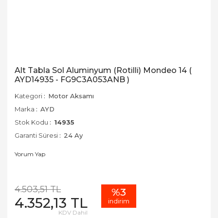
Alt Tabla Sol Aluminyum (Rotilli) Mondeo 14 (
AYD14935 - FG9C3A053ANB )
Kategori
Motor Aksamı
Marka
AYD
Stok Kodu
14935
Garanti Süresi
24 Ay
Yorum Yap
4.503,51 TL
%3
4.352,13 TL
indirim
KDV Dahil