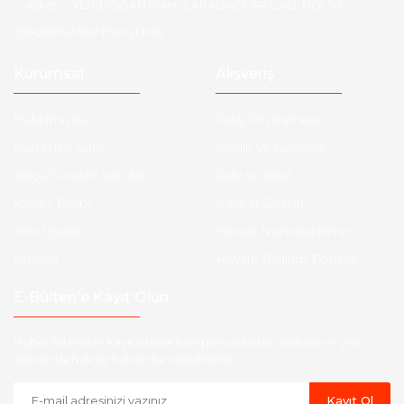
Adres :
YENİDOĞAN MAH. 2.ARABACILAR CAD. NO: 50
ODUNPAZARI/ ESKİŞEHİR
Kurumsal
Alışveriş
Hakkımızda
Satış Sözleşmesi
Kurumsal Satış
Gizlilik ve Güvenlik
Sıkça Sorulan Sorular
İade ve İptal
Kargo Takibi
Garanti Şartları
Yeni Üyelik
Hesap Numaralarımız
İletişim
Havale Bildirim Formu
E-Bülten'e Kayıt Olun
Haber listemize kayıt olarak kampanyalardan, indirim ve yeni
ürünlerden ilk siz haberdar olabilirsiniz.
Kayıt Ol