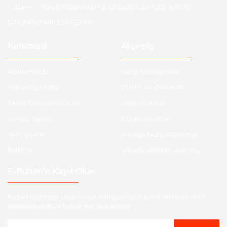
Adres :
YENİDOĞAN MAH. 2.ARABACILAR CAD. NO: 50
ODUNPAZARI/ ESKİŞEHİR
Kurumsal
Alışveriş
Hakkımızda
Satış Sözleşmesi
Kurumsal Satış
Gizlilik ve Güvenlik
Sıkça Sorulan Sorular
İade ve İptal
Kargo Takibi
Garanti Şartları
Yeni Üyelik
Hesap Numaralarımız
İletişim
Havale Bildirim Formu
E-Bülten'e Kayıt Olun
Haber listemize kayıt olarak kampanyalardan, indirim ve yeni
ürünlerden ilk siz haberdar olabilirsiniz.