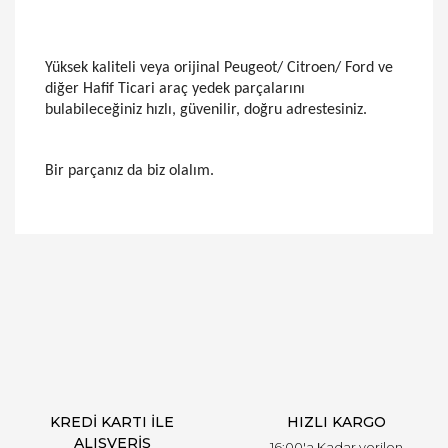
Yüksek kaliteli veya orijinal Peugeot/ Citroen/ Ford ve
diğer Hafif Ticari araç yedek parçalarını
bulabileceğiniz hızlı, güvenilir, doğru adrestesiniz.
Bir parçanız da biz olalım.
Bu ürünün fiyat bilgisi, resim, ürün açıklamalarında
ve diğer konularda yetersiz gördüğünüz noktaları
Bu ürüne ilk yorumu siz yapın!
öneri formunu kullanarak tarafımıza iletebilirsiniz.
Görüş ve önerileriniz için teşekkür ederiz.
Yorum Yaz
Ürün resmi kalitesiz, bozuk veya görüntülenemiyor.
Ürün açıklamasında eksik bilgiler bulunuyor.
Ürün bilgilerinde hatalar bulunuyor.
Ürün fiyatı diğer sitelerden daha pahalı.
KREDİ KARTI İLE
HIZLI KARGO
Bu ürüne benzer farklı alternatifler olmalı.
ALIŞVERİŞ
16:00'a Kadar verilen