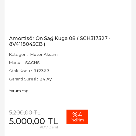
Amortisör Ön Sağ Kuga 08 ( SCH317327 -
8V4118045CB )
Kategori
Motor Aksamı
Marka
SACHS
Stok Kodu
317327
Garanti Süresi
24 Ay
Yorum Yap
5.200,00 TL
%4
5.000,00 TL
indirim
KDV Dahil