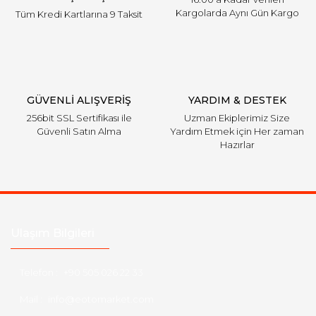
Kargolarda Aynı Gün Kargo
Tüm Kredi Kartlarına 9 Taksit
Gönder
GÜVENLİ ALIŞVERİŞ
YARDIM & DESTEK
256bit SSL Sertifikası ile
Uzman Ekiplerimiz Size
Güvenli Satın Alma
Yardım Etmek için Her zaman
Hazırlar
Ulaşım Bilgileri
Telefon :
+90 505 026 22 33
Mail :
info@eotomarket.com