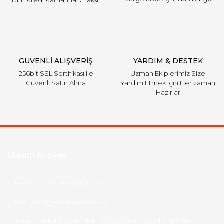
Gönder
GÜVENLİ ALIŞVERİŞ
YARDIM & DESTEK
256bit SSL Sertifikası ile
Uzman Ekiplerimiz Size
Güvenli Satın Alma
Yardım Etmek için Her zaman
Hazırlar
Ulaşım Bilgileri
Telefon :
+90 505 026 22 33
Mail :
info@eotomarket.com
Adres :
YENİDOĞAN MAH. 2.ARABACILAR CAD. NO: 50