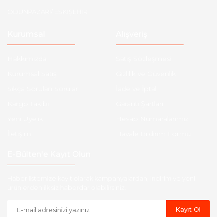
ODUNPAZARI/ ESKİŞEHİR
Kurumsal
Alışveriş
Hakkımızda
Satış Sözleşmesi
Kurumsal Satış
Gizlilik ve Güvenlik
Sıkça Sorulan Sorular
İade ve İptal
Kargo Takibi
Garanti Şartları
Yeni Üyelik
Hesap Numaralarımız
İletişim
Havale Bildirim Formu
E-Bülten'e Kayıt Olun
Haber listemize kayıt olarak kampanyalardan, indirim ve yeni
ürünlerden ilk siz haberdar olabilirsiniz.
Kayıt Ol