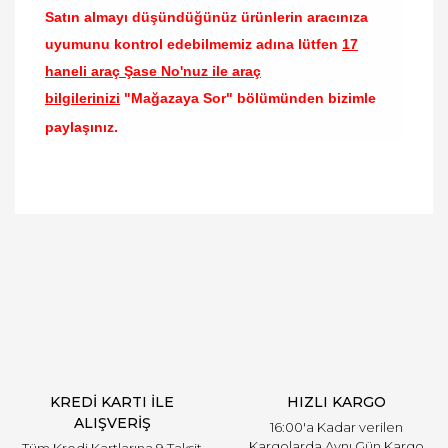
Satın almayı düşündüğünüz ürünlerin aracınıza
uyumunu kontrol edebilmemiz adına lütfen
17
haneli araç Şase No'nuz ile araç
bilgilerinizi
"Mağazaya Sor" bölümünden bizimle
paylaşınız.
Bu ürünün fiyat bilgisi, resim, ürün açıklamalarında
ve diğer konularda yetersiz gördüğünüz noktaları
Bu ürüne ilk yorumu siz yapın!
öneri formunu kullanarak tarafımıza iletebilirsiniz.
Görüş ve önerileriniz için teşekkür ederiz.
Yorum Yaz
Ürün resmi kalitesiz, bozuk veya görüntülenemiyor.
Ürün açıklamasında eksik bilgiler bulunuyor.
Ürün bilgilerinde hatalar bulunuyor.
Ürün fiyatı diğer sitelerden daha pahalı.
KREDİ KARTI İLE
HIZLI KARGO
Bu ürüne benzer farklı alternatifler olmalı.
ALIŞVERİŞ
16:00'a Kadar verilen
Kargolarda Aynı Gün Kargo
Tüm Kredi Kartlarına 9 Taksit