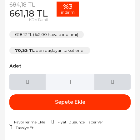
684,18 TL
%3
661,18 TL
indirim
KDV Dahil
628,12 TL (%5,00 havale indirimi)
70,33 TL
den başlayan taksitlerle!
Adet
Sepete Ekle
Fiyatı Düşünce Haber Ver
Tavsiye Et