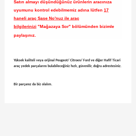
Satın almayı düşündüğünüz ürünlerin aracınıza
uyumunu kontrol edebilmemiz adına lütfen
17
haneli araç Şase No'nuz ile araç
bilgilerinizi
"Mağazaya Sor" bölümünden bizimle
paylaşınız.
Yüksek kaliteli veya orijinal Peugeot/ Citroen/ Ford ve diğer Hafif Ticari
araç yedek parçalarını bulabileceğiniz hızlı, güvenilir, doğru adrestesiniz.
Bir parçanız da biz olalım.
Bu ürünün fiyat bilgisi, resim, ürün açıklamalarında
ve diğer konularda yetersiz gördüğünüz noktaları
Bu ürüne ilk yorumu siz yapın!
öneri formunu kullanarak tarafımıza iletebilirsiniz.
Görüş ve önerileriniz için teşekkür ederiz.
Yorum Yaz
Ürün resmi kalitesiz, bozuk veya görüntülenemiyor.
Ürün açıklamasında eksik bilgiler bulunuyor.