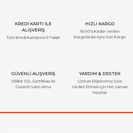
Ürün bilgilerinde hatalar bulunuyor.
Ürün fiyatı diğer sitelerden daha pahalı.
KREDİ KARTI İLE
HIZLI KARGO
Bu ürüne benzer farklı alternatifler olmalı.
ALIŞVERİŞ
16:00'a Kadar verilen
Kargolarda Aynı Gün Kargo
Tüm Kredi Kartlarına 9 Taksit
Gönder
GÜVENLİ ALIŞVERİŞ
YARDIM & DESTEK
256bit SSL Sertifikası ile
Uzman Ekiplerimiz Size
Güvenli Satın Alma
Yardım Etmek için Her zaman
Hazırlar
Ulaşım Bilgileri