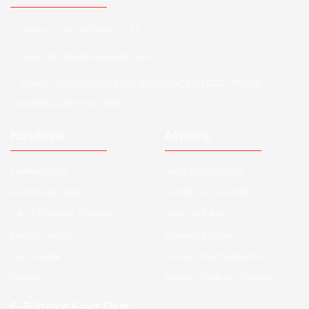
Telefon :
+90 505 026 22 33
Mail :
info@eotomarket.com
Adres :
YENİDOĞAN MAH. 2.ARABACILAR CAD. NO: 50
ODUNPAZARI/ ESKİŞEHİR
Kurumsal
Alışveriş
Hakkımızda
Satış Sözleşmesi
Kurumsal Satış
Gizlilik ve Güvenlik
Sıkça Sorulan Sorular
İade ve İptal
Kargo Takibi
Garanti Şartları
Yeni Üyelik
Hesap Numaralarımız
İletişim
Havale Bildirim Formu
E-Bülten'e Kayıt Olun