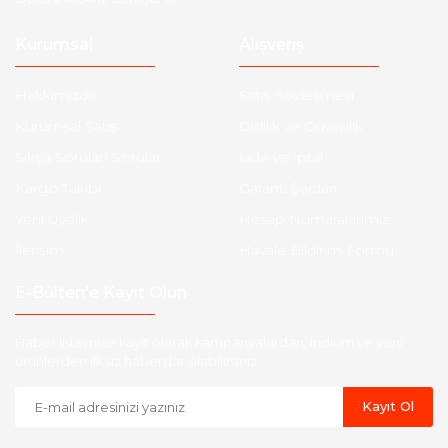
Kurumsal
Alışveriş
Hakkımızda
Satış Sözleşmesi
Kurumsal Satış
Gizlilik ve Güvenlik
Sıkça Sorulan Sorular
İade ve İptal
Kargo Takibi
Garanti Şartları
Yeni Üyelik
Hesap Numaralarımız
İletişim
Havale Bildirim Formu
E-Bülten'e Kayıt Olun
Haber listemize kayıt olarak kampanyalardan, indirim ve yeni
ürünlerden ilk siz haberdar olabilirsiniz.
Kayıt Ol