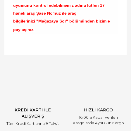
uyumunu kontrol edebilmemiz adına lütfen
17
haneli araç Şase No'nuz ile araç
bilgilerinizi
"Mağazaya Sor" bölümünden bizimle
paylaşınız.
Bu ürünün fiyat bilgisi, resim, ürün açıklamalarında
ve diğer konularda yetersiz gördüğünüz noktaları
Bu ürüne ilk yorumu siz yapın!
öneri formunu kullanarak tarafımıza iletebilirsiniz.
Görüş ve önerileriniz için teşekkür ederiz.
Yorum Yaz
Ürün resmi kalitesiz, bozuk veya görüntülenemiyor.
Ürün açıklamasında eksik bilgiler bulunuyor.
Ürün bilgilerinde hatalar bulunuyor.
Ürün fiyatı diğer sitelerden daha pahalı.
KREDİ KARTI İLE
HIZLI KARGO
Bu ürüne benzer farklı alternatifler olmalı.
ALIŞVERİŞ
16:00'a Kadar verilen
Kargolarda Aynı Gün Kargo
Tüm Kredi Kartlarına 9 Taksit