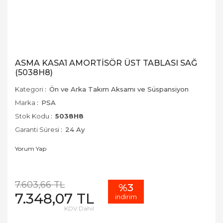
ASMA KASA1 AMORTİSÖR ÜST TABLASI SAĞ
(5038H8)
Kategori
Ön ve Arka Takım Aksamı ve Süspansiyon
Marka
PSA
Stok Kodu
5038H8
Garanti Süresi
24 Ay
Yorum Yap
7.603,66 TL
%3
7.348,07 TL
indirim
KDV Dahil