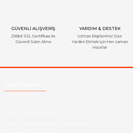
Gönder
GÜVENLİ ALIŞVERİŞ
YARDIM & DESTEK
256bit SSL Sertifikası ile
Uzman Ekiplerimiz Size
Güvenli Satın Alma
Yardım Etmek için Her zaman
Hazırlar
Ulaşım Bilgileri
Telefon :
+90 505 026 22 33
Mail :
info@eotomarket.com
Adres :
YENİDOĞAN MAH. 2.ARABACILAR CAD. NO: 50
ODUNPAZARI/ ESKİŞEHİR