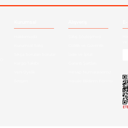
Gönder
Kurumsal
Alışveriş
E-
Hakkımızda
Satış Sözleşmesi
Ha
ve 
Kurumsal Satış
Gizlilik ve Güvenlik
Sıkça Sorulan Sorular
İade ve İptal
O:
Kargo Takibi
Garanti Şartları
Yeni Üyelik
Hesap Numaralarımız
İletişim
Havale Bildirim Formu