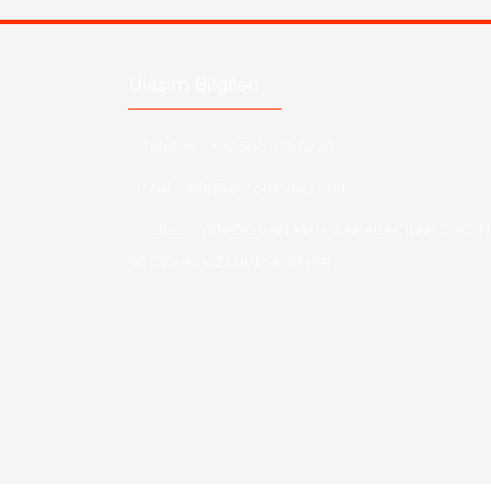
Ulaşım Bilgileri
Telefon :
+90 505 026 22 33
Mail :
info@eotomarket.com
Adres :
YENİDOĞAN MAH. 2.ARABACILAR CAD. N
50 ODUNPAZARI/ ESKİŞEHİR