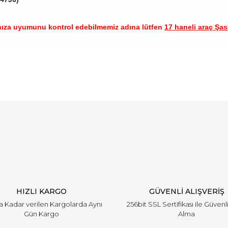
nıza uyumunu kontrol edebilmemiz adına lütfen
17 haneli araç Şase
arında ve diğer konularda yetersiz gördüğünüz noktaları öneri formunu ku
Bu ürüne ilk yorumu siz yapın!
emiyor.
Yorum Yaz
HIZLI KARGO
GÜVENLİ ALIŞVERİŞ
'a Kadar verilen Kargolarda Aynı
256bit SSL Sertifikası ile Güvenl
Gün Kargo
Alma