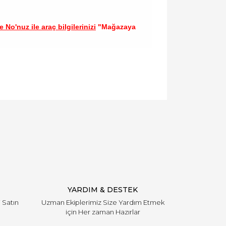
 No'nuz ile araç bilgilerinizi
"Mağazaya
llanarak tarafımıza iletebilirsiniz.
YARDIM & DESTEK
i Satın
Uzman Ekiplerimiz Size Yardım Etmek
için Her zaman Hazırlar