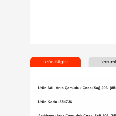
Ürün Bilgisi
Yoruml
Ürün Adı :Arka Çamurluk Çıtası Sağ 206 (85
Ürün Kodu :
8547J6
Açıklama :Arka Çamurluk Çıtası Sağ 206 (8