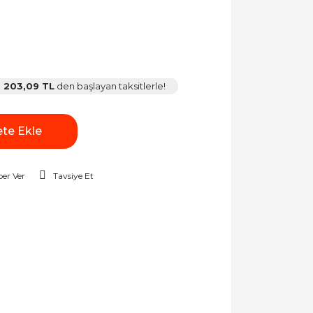
203,09 TL
den başlayan taksitlerle!
te Ekle
er Ver
Tavsiye Et