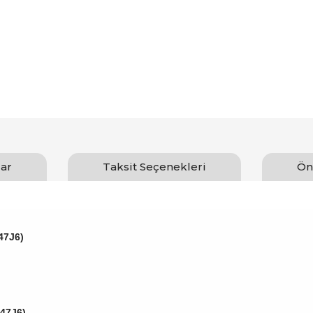
ar
Taksit Seçenekleri
Ön
47J6)
547J6)