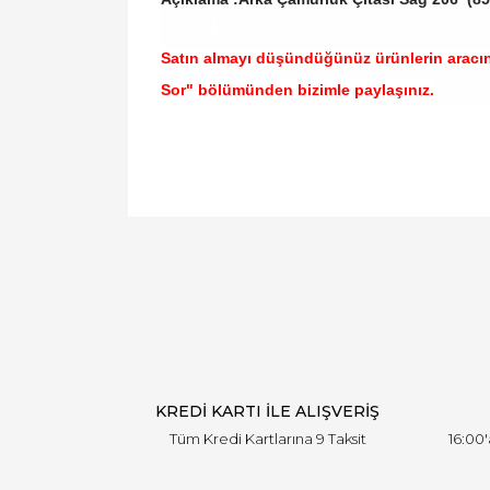
Satın almayı düşündüğünüz ürünlerin aracı
Sor" bölümünden bizimle paylaşınız.
Bu ürünün fiyat bilgisi, resim, ürün açıklamal
Görüş ve önerileriniz için teşekkür ederiz.
Ürün resmi kalitesiz, bozuk veya görüntülen
Ürün açıklamasında eksik bilgiler bulunuyor.
Ürün bilgilerinde hatalar bulunuyor.
Ürün fiyatı diğer sitelerden daha pahalı.
Bu ürüne benzer farklı alternatifler olmalı.
KREDİ KARTI İLE ALIŞVERİŞ
Tüm Kredi Kartlarına 9 Taksit
16:00