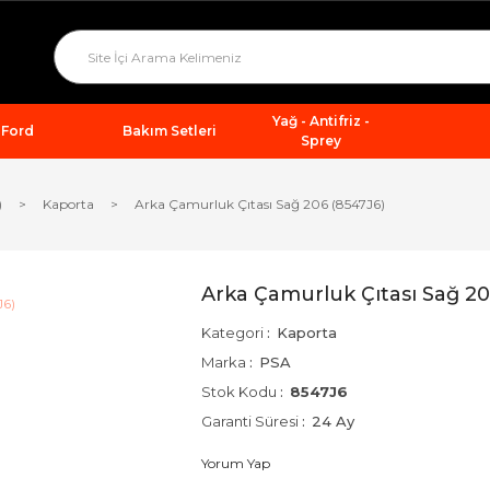
Yağ - Antifriz -
Ford
Bakım Setleri
Sprey
)
Kaporta
Arka Çamurluk Çıtası Sağ 206 (8547J6)
Arka Çamurluk Çıtası Sağ 20
Kategori
Kaporta
Marka
PSA
Stok Kodu
8547J6
Garanti Süresi
24 Ay
Yorum Yap