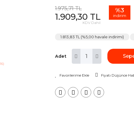
1.975,71 TL
%3
1.909,30 TL
indirim
KDV Dahil
1.813,83 TL (%5,00 havale indirimi)
Sepe
Adet
Fiyatı Düşünce Hab