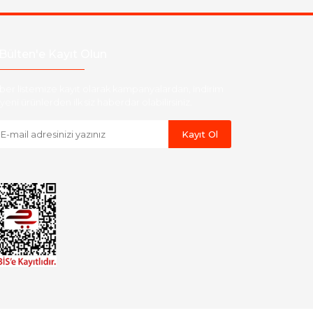
Bülten'e Kayıt Olun
ber listemize kayıt olarak kampanyalardan, indirim
yeni ürünlerden ilk siz haberdar olabilirsiniz.
Kayıt Ol