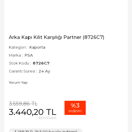
Arka Kapı Kilit Karşılığı Partner (8726C7)
Kategori
Kaporta
Marka
PSA
Stok Kodu
8726C7
Garanti Süresi
24 Ay
Yorum Yap
3.559,86 TL
%3
3.440,20 TL
indirim
KDV Dahil
3.268,19 TL (%5,00 havale indirimi)