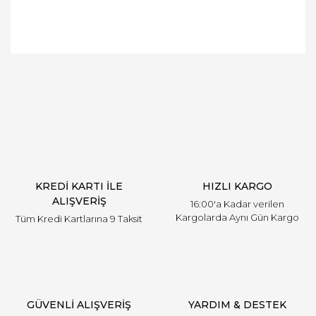
Bu ürünün fiyat bilgisi, resim, ürün açıklamalarında
ve diğer konularda yetersiz gördüğünüz noktaları
Bu ürüne ilk yorumu siz yapın!
öneri formunu kullanarak tarafımıza iletebilirsiniz.
Görüş ve önerileriniz için teşekkür ederiz.
Yorum Yaz
Ürün resmi kalitesiz, bozuk veya görüntülenemiyor.
Ürün açıklamasında eksik bilgiler bulunuyor.
Ürün bilgilerinde hatalar bulunuyor.
Ürün fiyatı diğer sitelerden daha pahalı.
KREDİ KARTI İLE
HIZLI KARGO
Bu ürüne benzer farklı alternatifler olmalı.
ALIŞVERİŞ
16:00'a Kadar verilen
Kargolarda Aynı Gün Kargo
Tüm Kredi Kartlarına 9 Taksit
Gönder
GÜVENLİ ALIŞVERİŞ
YARDIM & DESTEK