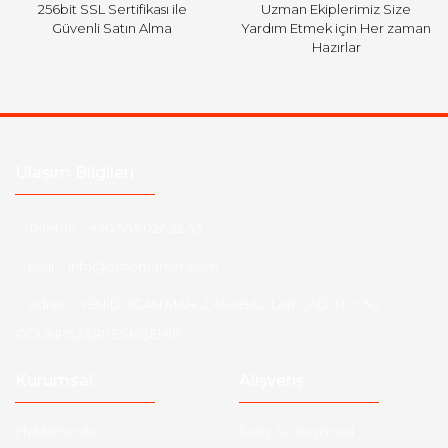
256bit SSL Sertifikası ile
Uzman Ekiplerimiz Size
Güvenli Satın Alma
Yardım Etmek için Her zaman
Hazırlar
Ulaşım Bilgileri
Telefon :
+90 505 026 22 33
Mail :
info@eotomarket.com
Adres :
YENİDOĞAN MAH. 2.ARABACILAR CAD. NO: 50
ODUNPAZARI/ ESKİŞEHİR
Kurumsal
Alışveriş
Hakkımızda
Satış Sözleşmesi