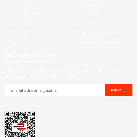
Kurumsal Satış
Gizlilik ve Güvenlik
Sıkça Sorulan Sorular
İade ve İptal
Kargo Takibi
Garanti Şartları
Yeni Üyelik
Hesap Numaralarımız
İletişim
Havale Bildirim Formu
E-Bülten'e Kayıt Olun
Haber listemize kayıt olarak kampanyalardan, indirim ve yeni
ürünlerden ilk siz haberdar olabilirsiniz.
Kayıt Ol