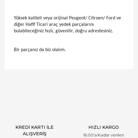
Yüksek kaliteli veya orijinal Peugeot/ Citroen/ Ford ve
diğer Hafif Ticari araç yedek parçalarını
bulabileceğiniz hızlı, güvenilir, doğru adrestesiniz.
Bir parçanız da biz olalım.
Bu ürünün fiyat bilgisi, resim, ürün açıklamalarında
ve diğer konularda yetersiz gördüğünüz noktaları
Bu ürüne ilk yorumu siz yapın!
öneri formunu kullanarak tarafımıza iletebilirsiniz.
Görüş ve önerileriniz için teşekkür ederiz.
Yorum Yaz
Ürün resmi kalitesiz, bozuk veya görüntülenemiyor.
Ürün açıklamasında eksik bilgiler bulunuyor.
Ürün bilgilerinde hatalar bulunuyor.
Ürün fiyatı diğer sitelerden daha pahalı.
KREDİ KARTI İLE
HIZLI KARGO
Bu ürüne benzer farklı alternatifler olmalı.
ALIŞVERİŞ
16:00'a Kadar verilen