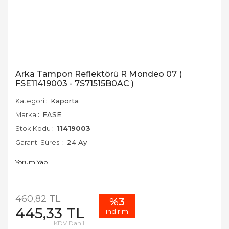
Arka Tampon Reflektörü R Mondeo 07 (
FSE11419003 - 7S71515B0AC )
Kategori
Kaporta
Marka
FASE
Stok Kodu
11419003
Garanti Süresi
24 Ay
Yorum Yap
460,82 TL
%3
445,33 TL
indirim
KDV Dahil