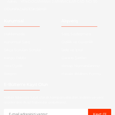
Adres :
YENİDOĞAN MAH. 2.ARABACILAR CAD. NO: 50
ODUNPAZARI/ ESKİŞEHİR
Kurumsal
Alışveriş
Hakkımızda
Satış Sözleşmesi
Kurumsal Satış
Gizlilik ve Güvenlik
Sıkça Sorulan Sorular
İade ve İptal
Kargo Takibi
Garanti Şartları
Yeni Üyelik
Hesap Numaralarımız
İletişim
Havale Bildirim Formu
E-Bülten'e Kayıt Olun
Haber listemize kayıt olarak kampanyalardan, indirim ve yeni
ürünlerden ilk siz haberdar olabilirsiniz.
Kayıt Ol