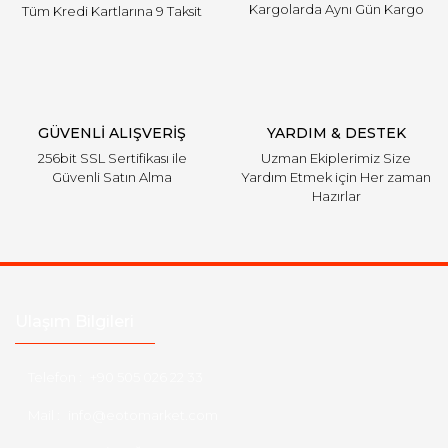
Kargolarda Aynı Gün Kargo
Tüm Kredi Kartlarına 9 Taksit
Gönder
GÜVENLİ ALIŞVERİŞ
YARDIM & DESTEK
256bit SSL Sertifikası ile
Uzman Ekiplerimiz Size
Güvenli Satın Alma
Yardım Etmek için Her zaman
Hazırlar
Ulaşım Bilgileri
Telefon :
+90 505 026 22 33
Mail :
info@eotomarket.com