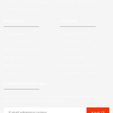
Adres :
YENİDOĞAN MAH. 2.ARABACILAR CAD. NO: 50
ODUNPAZARI/ ESKİŞEHİR
Kurumsal
Alışveriş
Hakkımızda
Satış Sözleşmesi
Kurumsal Satış
Gizlilik ve Güvenlik
Sıkça Sorulan Sorular
İade ve İptal
Kargo Takibi
Garanti Şartları
Yeni Üyelik
Hesap Numaralarımız
İletişim
Havale Bildirim Formu
E-Bülten'e Kayıt Olun
Haber listemize kayıt olarak kampanyalardan, indirim ve yeni
ürünlerden ilk siz haberdar olabilirsiniz.
Kayıt Ol