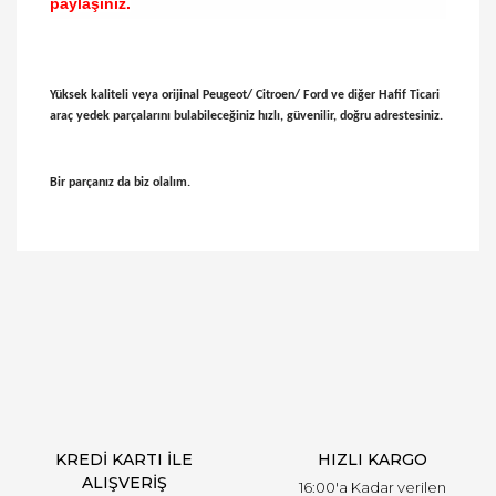
paylaşınız.
Yüksek kaliteli veya orijinal Peugeot/ Citroen/ Ford ve diğer Hafif Ticari
araç yedek parçalarını bulabileceğiniz hızlı, güvenilir, doğru adrestesiniz.
Bir parçanız da biz olalım.
Bu ürünün fiyat bilgisi, resim, ürün açıklamalarında
ve diğer konularda yetersiz gördüğünüz noktaları
Bu ürüne ilk yorumu siz yapın!
öneri formunu kullanarak tarafımıza iletebilirsiniz.
Görüş ve önerileriniz için teşekkür ederiz.
Yorum Yaz
Ürün resmi kalitesiz, bozuk veya görüntülenemiyor.
Ürün açıklamasında eksik bilgiler bulunuyor.
Ürün bilgilerinde hatalar bulunuyor.
Ürün fiyatı diğer sitelerden daha pahalı.
KREDİ KARTI İLE
HIZLI KARGO
Bu ürüne benzer farklı alternatifler olmalı.
ALIŞVERİŞ
16:00'a Kadar verilen