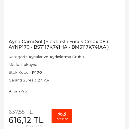
Ayna Camı Sol (Elektirikli) Focus Cmax 08 (
AYNP170 - BS7117K741HA - BM5117K741AA )
Kategori
Aynalar ve Aydınlatma Grubu
Marka
akayna
Stok Kodu
P170
Garanti Süresi
24 Ay
Yorum Yap
637,55 TL
%3
616,12 TL
indirim
KDV Dahil