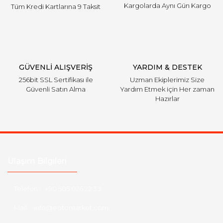
Kargolarda Aynı Gün Kargo
Tüm Kredi Kartlarına 9 Taksit
Gönder
GÜVENLİ ALIŞVERİŞ
YARDIM & DESTEK
256bit SSL Sertifikası ile
Uzman Ekiplerimiz Size
Güvenli Satın Alma
Yardım Etmek için Her zaman
Hazırlar
Ulaşım Bilgileri
Telefon :
+90 505 026 22 33
Mail :
info@eotomarket.com