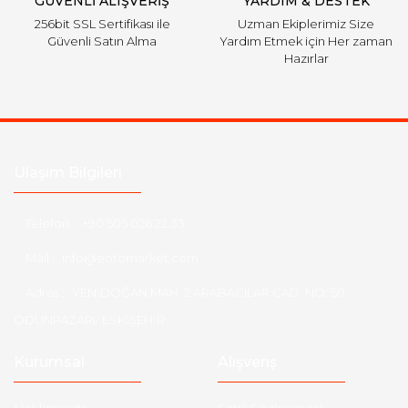
GÜVENLİ ALIŞVERİŞ
YARDIM & DESTEK
256bit SSL Sertifikası ile
Uzman Ekiplerimiz Size
Güvenli Satın Alma
Yardım Etmek için Her zaman
Hazırlar
Ulaşım Bilgileri
Telefon :
+90 505 026 22 33
Mail :
info@eotomarket.com
Adres :
YENİDOĞAN MAH. 2.ARABACILAR CAD. NO: 50
ODUNPAZARI/ ESKİŞEHİR
Kurumsal
Alışveriş