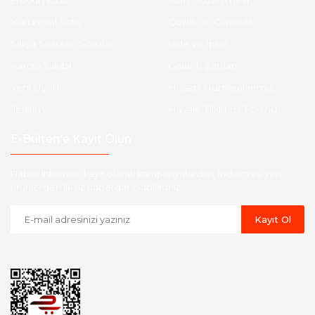
Hakkımızda
Satış Sözleşmesi
Kurumsal Satış
Gizlilik ve Güvenlik
Sıkça Sorulan Sorular
İade ve İptal
Kargo Takibi
Garanti Şartları
Yeni Üyelik
Hesap Numaralarımız
İletişim
Havale Bildirim Formu
E-Bülten'e Kayıt Olun
Haber listemize kayıt olarak kampanyalardan, indirim ve yeni
ürünlerden ilk siz haberdar olabilirsiniz.
Kayıt Ol