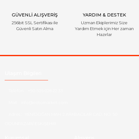
Gönder
GÜVENLİ ALIŞVERİŞ
YARDIM & DESTEK
256bit SSL Sertifikası ile
Uzman Ekiplerimiz Size
Güvenli Satın Alma
Yardım Etmek için Her zaman
Hazırlar
Ulaşım Bilgileri
Telefon :
+90 505 026 22 33
Mail :
info@eotomarket.com
Adres :
YENİDOĞAN MAH. 2.ARABACILAR CAD. NO: 50
ODUNPAZARI/ ESKİŞEHİR
Kurumsal
Alışveriş