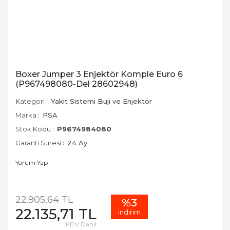
Boxer Jumper 3 Enjektör Komple Euro 6
(P967498080-Del 28602948)
Kategori
Yakıt Sistemi Buji ve Enjektör
Marka
PSA
Stok Kodu
P9674984080
Garanti Süresi
24 Ay
Yorum Yap
22.905,64 TL
%3
22.135,71 TL
indirim
KDV Dahil