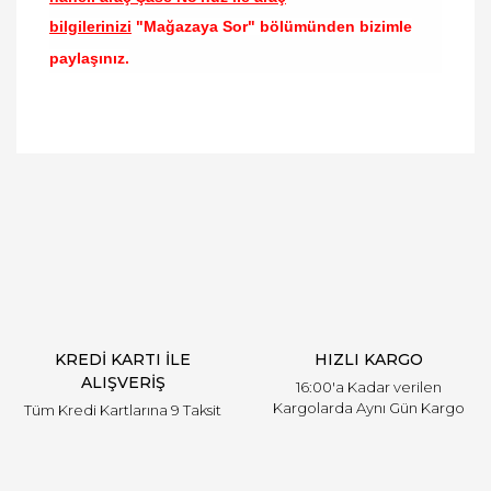
bilgilerinizi
"Mağazaya Sor" bölümünden bizimle
paylaşınız.
Bu ürünün fiyat bilgisi, resim, ürün açıklamalarında
ve diğer konularda yetersiz gördüğünüz noktaları
Bu ürüne ilk yorumu siz yapın!
öneri formunu kullanarak tarafımıza iletebilirsiniz.
Görüş ve önerileriniz için teşekkür ederiz.
Yorum Yaz
Ürün resmi kalitesiz, bozuk veya görüntülenemiyor.
Ürün açıklamasında eksik bilgiler bulunuyor.
Ürün bilgilerinde hatalar bulunuyor.
Ürün fiyatı diğer sitelerden daha pahalı.
KREDİ KARTI İLE
HIZLI KARGO
Bu ürüne benzer farklı alternatifler olmalı.
ALIŞVERİŞ
16:00'a Kadar verilen
Kargolarda Aynı Gün Kargo
Tüm Kredi Kartlarına 9 Taksit