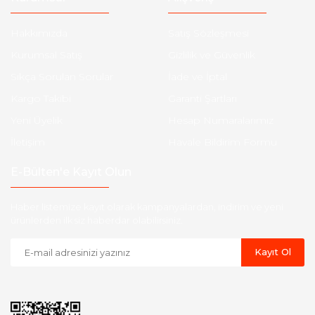
Hakkımızda
Satış Sözleşmesi
Kurumsal Satış
Gizlilik ve Güvenlik
Sıkça Sorulan Sorular
İade ve İptal
Kargo Takibi
Garanti Şartları
Yeni Üyelik
Hesap Numaralarımız
İletişim
Havale Bildirim Formu
E-Bülten'e Kayıt Olun
Haber listemize kayıt olarak kampanyalardan, indirim ve yeni
ürünlerden ilk siz haberdar olabilirsiniz.
Kayıt Ol