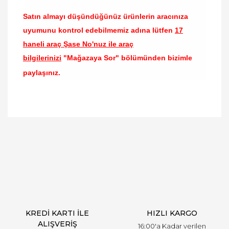
Satın almayı düşündüğünüz ürünlerin aracınıza
uyumunu kontrol edebilmemiz adına lütfen
17
haneli araç Şase No'nuz ile araç
bilgilerinizi
"Mağazaya Sor" bölümünden bizimle
paylaşınız.
Bu ürünün fiyat bilgisi, resim, ürün açıklamalarında
ve diğer konularda yetersiz gördüğünüz noktaları
Bu ürüne ilk yorumu siz yapın!
öneri formunu kullanarak tarafımıza iletebilirsiniz.
Görüş ve önerileriniz için teşekkür ederiz.
Yorum Yaz
Ürün resmi kalitesiz, bozuk veya görüntülenemiyor.
Ürün açıklamasında eksik bilgiler bulunuyor.
Ürün bilgilerinde hatalar bulunuyor.
Ürün fiyatı diğer sitelerden daha pahalı.
KREDİ KARTI İLE
HIZLI KARGO
Bu ürüne benzer farklı alternatifler olmalı.
ALIŞVERİŞ
16:00'a Kadar verilen