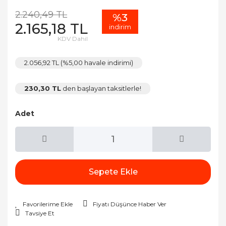
2.240,49 TL
%3
2.165,18 TL
indirim
KDV Dahil
2.056,92 TL (%5,00 havale indirimi)
230,30 TL
den başlayan taksitlerle!
Adet
Sepete Ekle
Fiyatı Düşünce Haber Ver
Tavsiye Et