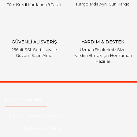
Kargolarda Aynı Gün Kargo
Tüm Kredi Kartlarına 9 Taksit
Gönder
GÜVENLİ ALIŞVERİŞ
YARDIM & DESTEK
256bit SSL Sertifikası ile
Uzman Ekiplerimiz Size
Güvenli Satın Alma
Yardım Etmek için Her zaman
Hazırlar
Ulaşım Bilgileri
Telefon :
+90 505 026 22 33
Mail :
info@eotomarket.com