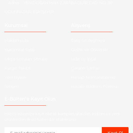
Adres :
YENİDOĞAN MAH. 2.ARABACILAR CAD. NO: 50
ODUNPAZARI/ ESKİŞEHİR
Kurumsal
Alışveriş
Hakkımızda
Satış Sözleşmesi
Kurumsal Satış
Gizlilik ve Güvenlik
Sıkça Sorulan Sorular
İade ve İptal
Kargo Takibi
Garanti Şartları
Yeni Üyelik
Hesap Numaralarımız
İletişim
Havale Bildirim Formu
E-Bülten'e Kayıt Olun
Haber listemize kayıt olarak kampanyalardan, indirim ve yeni
ürünlerden ilk siz haberdar olabilirsiniz.
Kayıt Ol