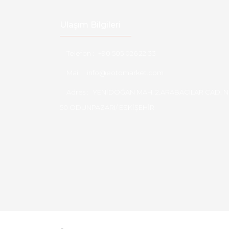
Ulaşım Bilgileri
Telefon :
+90 505 026 22 33
Mail :
info@eotomarket.com
Adres :
YENİDOĞAN MAH. 2.ARABACILAR CAD. N
50 ODUNPAZARI/ ESKİŞEHİR