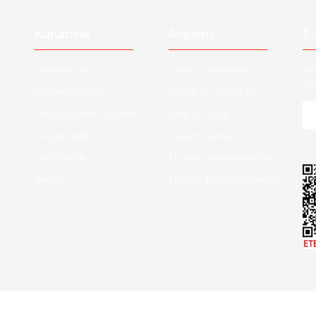
Gönder
Kurumsal
Alışveriş
E-
Hakkımızda
Satış Sözleşmesi
Ha
ve 
Kurumsal Satış
Gizlilik ve Güvenlik
Sıkça Sorulan Sorular
İade ve İptal
O:
Kargo Takibi
Garanti Şartları
Yeni Üyelik
Hesap Numaralarımız
İletişim
Havale Bildirim Formu