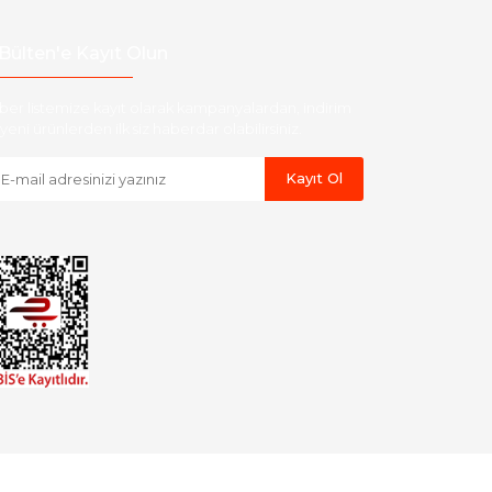
Bülten'e Kayıt Olun
ber listemize kayıt olarak kampanyalardan, indirim
yeni ürünlerden ilk siz haberdar olabilirsiniz.
Kayıt Ol