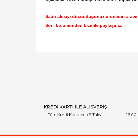
Satın almayı düşündüğünüz ürünlerin aracı
Sor" bölümünden bizimle paylaşınız.
Bu ürünün fiyat bilgisi, resim, ürün açıklamal
Görüş ve önerileriniz için teşekkür ederiz.
Ürün resmi kalitesiz, bozuk veya görüntülen
Ürün açıklamasında eksik bilgiler bulunuyor.
Ürün bilgilerinde hatalar bulunuyor.
Ürün fiyatı diğer sitelerden daha pahalı.
Bu ürüne benzer farklı alternatifler olmalı.
KREDİ KARTI İLE ALIŞVERİŞ
Tüm Kredi Kartlarına 9 Taksit
16:00