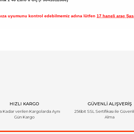
nıza uyumunu kontrol edebilmemiz adına lütfen
17 haneli araç Şase
arında ve diğer konularda yetersiz gördüğünüz noktaları öneri formunu ku
Bu ürüne ilk yorumu siz yapın!
emiyor.
Yorum Yaz
HIZLI KARGO
GÜVENLİ ALIŞVERİŞ
'a Kadar verilen Kargolarda Aynı
256bit SSL Sertifikası ile Güvenl
Gün Kargo
Alma