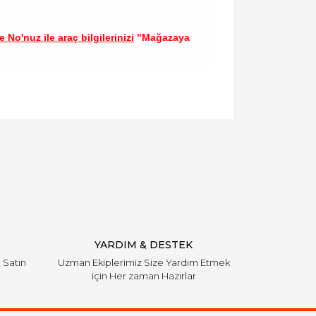
 No'nuz ile araç bilgilerinizi
"Mağazaya
llanarak tarafımıza iletebilirsiniz.
YARDIM & DESTEK
i Satın
Uzman Ekiplerimiz Size Yardım Etmek
için Her zaman Hazırlar