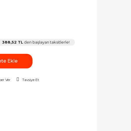
388,52 TL
den başlayan taksitlerle!
te Ekle
er Ver
Tavsiye Et