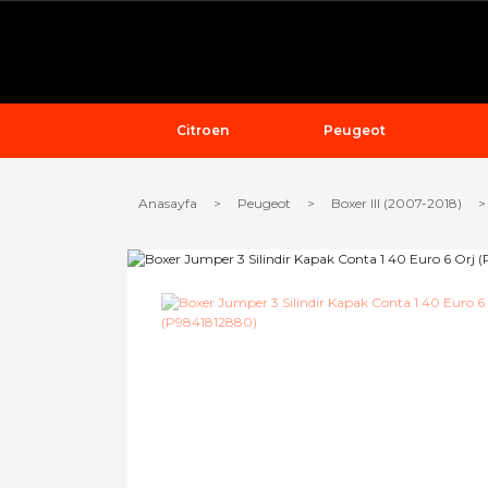
Citroen
Peugeot
Anasayfa
Peugeot
Boxer III (2007-2018)