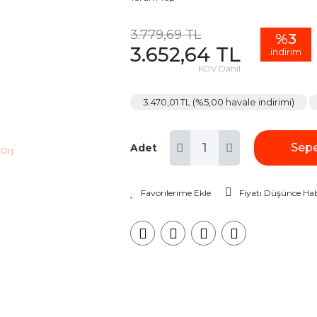
3.779,69 TL
%3
3.652,64 TL
indirim
KDV Dahil
3.470,01 TL (%5,00 havale indirimi)
Sepe
Adet
Fiyatı Düşünce Hab