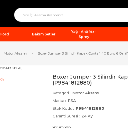
Yağ - Antifriz -
Ford
Bakım Setleri
Sprey
Motor Aksamı
Boxer Jumper 3 Silindir Kapak Conta 1 40 Euro 6 Orj 
Boxer Jumper 3 Silindir Kap
(P9841812880)
Kategori
Motor Aksamı
Marka
PSA
Stok Kodu
P9841812880
Garanti Süresi
24 Ay
Yorum Yap