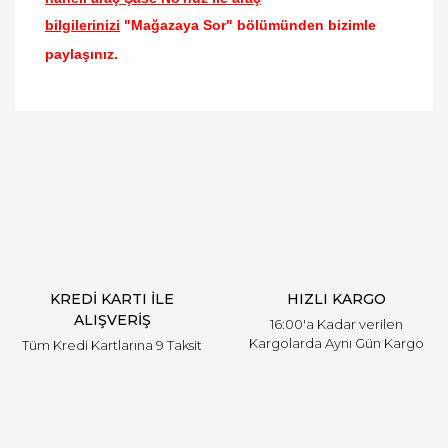
bilgilerinizi
"Mağazaya Sor" bölümünden bizimle
paylaşınız.
Bu ürünün fiyat bilgisi, resim, ürün açıklamalarında
ve diğer konularda yetersiz gördüğünüz noktaları
Bu ürüne ilk yorumu siz yapın!
öneri formunu kullanarak tarafımıza iletebilirsiniz.
Görüş ve önerileriniz için teşekkür ederiz.
Yorum Yaz
Ürün resmi kalitesiz, bozuk veya görüntülenemiyor.
Ürün açıklamasında eksik bilgiler bulunuyor.
Ürün bilgilerinde hatalar bulunuyor.
Ürün fiyatı diğer sitelerden daha pahalı.
KREDİ KARTI İLE
HIZLI KARGO
Bu ürüne benzer farklı alternatifler olmalı.
ALIŞVERİŞ
16:00'a Kadar verilen
Kargolarda Aynı Gün Kargo
Tüm Kredi Kartlarına 9 Taksit
Gönder