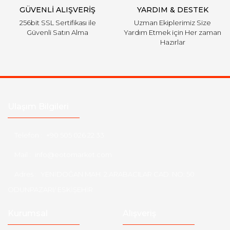
GÜVENLİ ALIŞVERİŞ
YARDIM & DESTEK
256bit SSL Sertifikası ile
Uzman Ekiplerimiz Size
Güvenli Satın Alma
Yardım Etmek için Her zaman
Hazırlar
Ulaşım Bilgileri
Telefon :
+90 505 026 22 33
Mail :
info@eotomarket.com
Adres :
YENİDOĞAN MAH. 2.ARABACILAR CAD. NO: 50
ODUNPAZARI/ ESKİŞEHİR
Kurumsal
Alışveriş