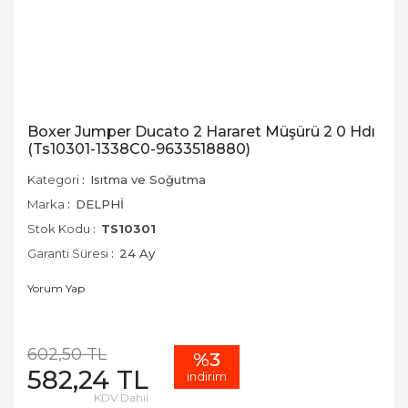
Boxer Jumper Ducato 2 Hararet Müşürü 2 0 Hdı
(Ts10301-1338C0-9633518880)
Kategori
Isıtma ve Soğutma
Marka
DELPHİ
Stok Kodu
TS10301
Garanti Süresi
24 Ay
Yorum Yap
602,50 TL
%3
582,24 TL
indirim
KDV Dahil