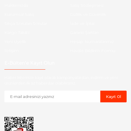
Hakkımızda
Satış Sözleşmesi
Kurumsal Satış
Gizlilik ve Güvenlik
Sıkça Sorulan Sorular
İade ve İptal
Kargo Takibi
Garanti Şartları
Yeni Üyelik
Hesap Numaralarımız
İletişim
Havale Bildirim Formu
E-Bülten'e Kayıt Olun
Haber listemize kayıt olarak kampanyalardan, indirim ve yeni
ürünlerden ilk siz haberdar olabilirsiniz.
Kayıt Ol