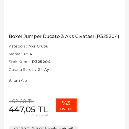
Boxer Jumper Ducato 3 Aks Civatası (P325204)
Kategori
Aks Grubu
Marka
PSA
Stok Kodu
P325204
Garanti Süresi
24 Ay
Yorum Yap
462,60 TL
%3
447,05 TL
indirim
KDV Dahil
424,70 TL (%5,00 havale indirimi)