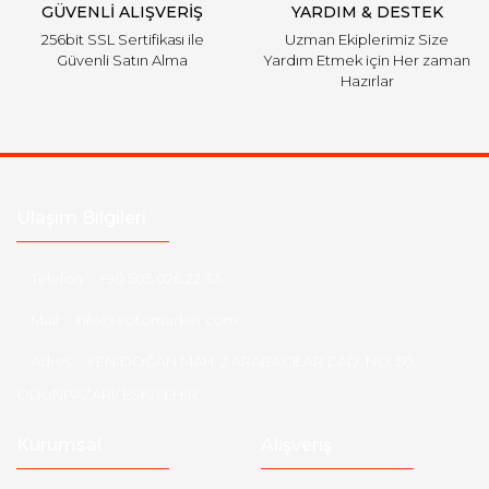
GÜVENLİ ALIŞVERİŞ
YARDIM & DESTEK
256bit SSL Sertifikası ile
Uzman Ekiplerimiz Size
Güvenli Satın Alma
Yardım Etmek için Her zaman
Hazırlar
Ulaşım Bilgileri
Telefon :
+90 505 026 22 33
Mail :
info@eotomarket.com
Adres :
YENİDOĞAN MAH. 2.ARABACILAR CAD. NO: 50
ODUNPAZARI/ ESKİŞEHİR
Kurumsal
Alışveriş