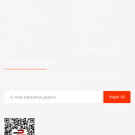
Hakkımızda
Satış Sözleşmesi
Kurumsal Satış
Gizlilik ve Güvenlik
Sıkça Sorulan Sorular
İade ve İptal
Kargo Takibi
Garanti Şartları
Yeni Üyelik
Hesap Numaralarımız
İletişim
Havale Bildirim Formu
E-Bülten'e Kayıt Olun
Haber listemize kayıt olarak kampanyalardan, indirim ve yeni
ürünlerden ilk siz haberdar olabilirsiniz.
Kayıt Ol