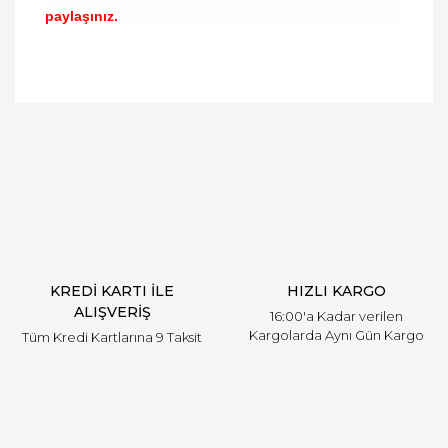
paylaşınız.
Bu ürünün fiyat bilgisi, resim, ürün açıklamalarında
ve diğer konularda yetersiz gördüğünüz noktaları
Bu ürüne ilk yorumu siz yapın!
öneri formunu kullanarak tarafımıza iletebilirsiniz.
Görüş ve önerileriniz için teşekkür ederiz.
Yorum Yaz
Ürün resmi kalitesiz, bozuk veya görüntülenemiyor.
Ürün açıklamasında eksik bilgiler bulunuyor.
Ürün bilgilerinde hatalar bulunuyor.
Ürün fiyatı diğer sitelerden daha pahalı.
KREDİ KARTI İLE
HIZLI KARGO
Bu ürüne benzer farklı alternatifler olmalı.
ALIŞVERİŞ
16:00'a Kadar verilen
Kargolarda Aynı Gün Kargo
Tüm Kredi Kartlarına 9 Taksit
Gönder