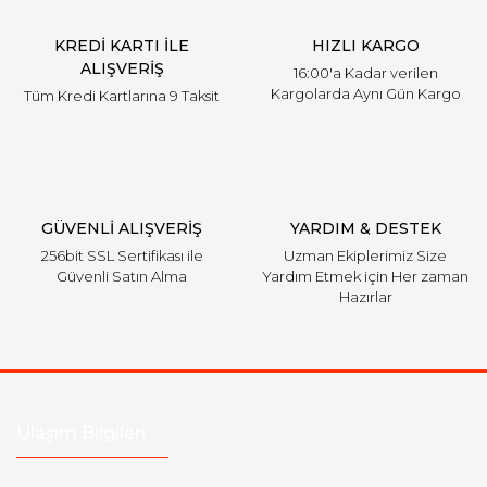
Ürün fiyatı diğer sitelerden daha pahalı.
KREDİ KARTI İLE
HIZLI KARGO
Bu ürüne benzer farklı alternatifler olmalı.
ALIŞVERİŞ
16:00'a Kadar verilen
Kargolarda Aynı Gün Kargo
Tüm Kredi Kartlarına 9 Taksit
Gönder
GÜVENLİ ALIŞVERİŞ
YARDIM & DESTEK
256bit SSL Sertifikası ile
Uzman Ekiplerimiz Size
Güvenli Satın Alma
Yardım Etmek için Her zaman
Hazırlar
Ulaşım Bilgileri