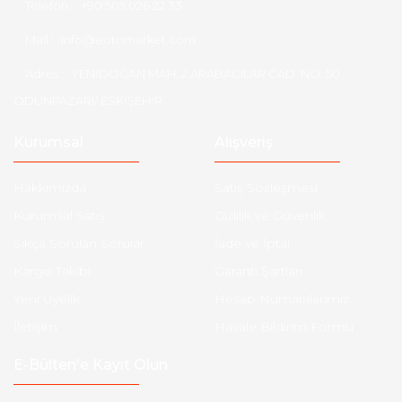
Telefon :
+90 505 026 22 33
Mail :
info@eotomarket.com
Adres :
YENİDOĞAN MAH. 2.ARABACILAR CAD. NO: 50
ODUNPAZARI/ ESKİŞEHİR
Kurumsal
Alışveriş
Hakkımızda
Satış Sözleşmesi
Kurumsal Satış
Gizlilik ve Güvenlik
Sıkça Sorulan Sorular
İade ve İptal
Kargo Takibi
Garanti Şartları
Yeni Üyelik
Hesap Numaralarımız
İletişim
Havale Bildirim Formu
E-Bülten'e Kayıt Olun