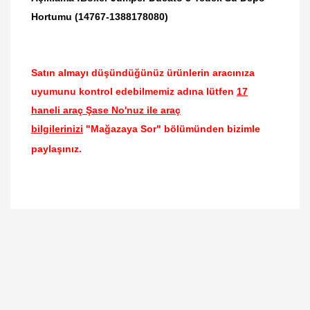
Hortumu (14767-1388178080)
Satın almayı düşündüğünüz ürünlerin aracınıza
uyumunu kontrol edebilmemiz adına lütfen
17
haneli araç Şase No'nuz ile araç
bilgilerinizi
"Mağazaya Sor" bölümünden bizimle
paylaşınız.
Bu ürünün fiyat bilgisi, resim, ürün açıklamalarında
ve diğer konularda yetersiz gördüğünüz noktaları
Bu ürüne ilk yorumu siz yapın!
öneri formunu kullanarak tarafımıza iletebilirsiniz.
Görüş ve önerileriniz için teşekkür ederiz.
Yorum Yaz
Ürün resmi kalitesiz, bozuk veya görüntülenemiyor.
Ürün açıklamasında eksik bilgiler bulunuyor.
Ürün bilgilerinde hatalar bulunuyor.