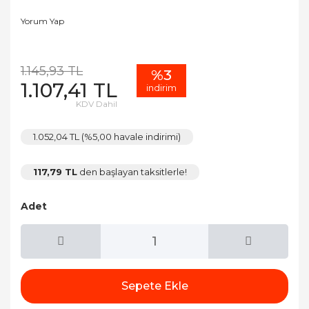
Yorum Yap
1.145,93 TL
%3
1.107,41 TL
indirim
KDV Dahil
1.052,04 TL (%5,00 havale indirimi)
117,79 TL
den başlayan taksitlerle!
Adet
Sepete Ekle