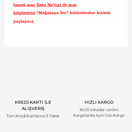
haneli araç Şase No'nuz ile araç
bilgilerinizi
"Mağazaya Sor" bölümünden bizimle
paylaşınız.
Bu ürünün fiyat bilgisi, resim, ürün açıklamalarında
ve diğer konularda yetersiz gördüğünüz noktaları
Bu ürüne ilk yorumu siz yapın!
öneri formunu kullanarak tarafımıza iletebilirsiniz.
Görüş ve önerileriniz için teşekkür ederiz.
Yorum Yaz
Ürün resmi kalitesiz, bozuk veya görüntülenemiyor.
Ürün açıklamasında eksik bilgiler bulunuyor.
Ürün bilgilerinde hatalar bulunuyor.
Ürün fiyatı diğer sitelerden daha pahalı.
KREDİ KARTI İLE
HIZLI KARGO
Bu ürüne benzer farklı alternatifler olmalı.
ALIŞVERİŞ
16:00'a Kadar verilen
Kargolarda Aynı Gün Kargo
Tüm Kredi Kartlarına 9 Taksit