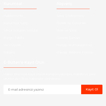
Kurumsal
Alışveriş
Hakkımızda
Satış Sözleşmesi
Kurumsal Satış
Gizlilik ve Güvenlik
Sıkça Sorulan Sorular
İade ve İptal
Kargo Takibi
Garanti Şartları
Yeni Üyelik
Hesap Numaralarımız
İletişim
Havale Bildirim Formu
E-Bülten'e Kayıt Olun
Haber listemize kayıt olarak kampanyalardan, indirim ve yeni
ürünlerden ilk siz haberdar olabilirsiniz.
Kayıt Ol