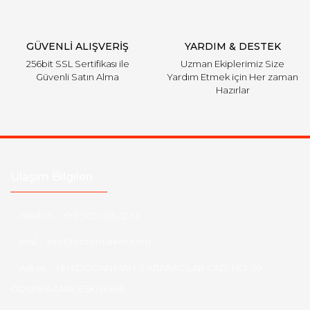
Gönder
GÜVENLİ ALIŞVERİŞ
YARDIM & DESTEK
256bit SSL Sertifikası ile
Uzman Ekiplerimiz Size
Güvenli Satın Alma
Yardım Etmek için Her zaman
Hazırlar
Ulaşım Bilgileri
Telefon :
+90 505 026 22 33
Mail :
info@eotomarket.com
Adres :
YENİDOĞAN MAH. 2.ARABACILAR CAD. NO: 50
ODUNPAZARI/ ESKİŞEHİR