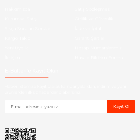
Hakkımızda
Satış Sözleşmesi
Kurumsal Satış
Gizlilik ve Güvenlik
Sıkça Sorulan Sorular
İade ve İptal
Kargo Takibi
Garanti Şartları
Yeni Üyelik
Hesap Numaralarımız
İletişim
Havale Bildirim Formu
E-Bülten'e Kayıt Olun
Haber listemize kayıt olarak kampanyalardan, indirim ve yeni
ürünlerden ilk siz haberdar olabilirsiniz.
Kayıt Ol