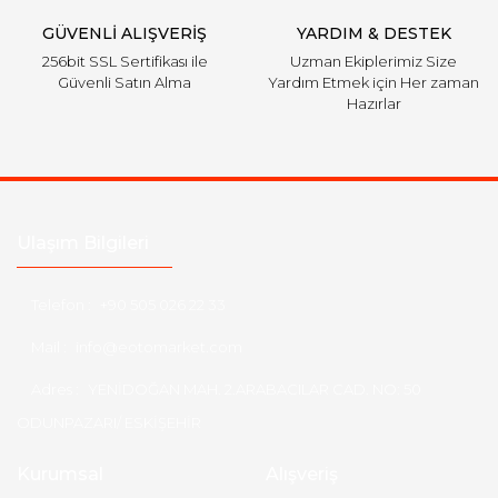
GÜVENLİ ALIŞVERİŞ
YARDIM & DESTEK
256bit SSL Sertifikası ile
Uzman Ekiplerimiz Size
Güvenli Satın Alma
Yardım Etmek için Her zaman
Hazırlar
Ulaşım Bilgileri
Telefon :
+90 505 026 22 33
Mail :
info@eotomarket.com
Adres :
YENİDOĞAN MAH. 2.ARABACILAR CAD. NO: 50
ODUNPAZARI/ ESKİŞEHİR
Kurumsal
Alışveriş