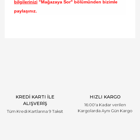
bilgilerinizi
"Mağazaya Sor" bölümünden bizimle
paylaşınız.
Bu ürünün fiyat bilgisi, resim, ürün açıklamalarında
ve diğer konularda yetersiz gördüğünüz noktaları
Bu ürüne ilk yorumu siz yapın!
öneri formunu kullanarak tarafımıza iletebilirsiniz.
Görüş ve önerileriniz için teşekkür ederiz.
Yorum Yaz
Ürün resmi kalitesiz, bozuk veya görüntülenemiyor.
Ürün açıklamasında eksik bilgiler bulunuyor.
Ürün bilgilerinde hatalar bulunuyor.
Ürün fiyatı diğer sitelerden daha pahalı.
KREDİ KARTI İLE
HIZLI KARGO
Bu ürüne benzer farklı alternatifler olmalı.
ALIŞVERİŞ
16:00'a Kadar verilen
Kargolarda Aynı Gün Kargo
Tüm Kredi Kartlarına 9 Taksit
Gönder