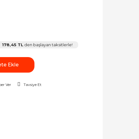
178,45 TL
den başlayan taksitlerle!
te Ekle
er Ver
Tavsiye Et