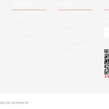
Kurumsal
Alışveriş
E-
Hakkımızda
Satış Sözleşmesi
Ha
ve 
Kurumsal Satış
Gizlilik ve Güvenlik
Sıkça Sorulan Sorular
İade ve İptal
O:
Kargo Takibi
Garanti Şartları
Yeni Üyelik
Hesap Numaralarımız
İletişim
Havale Bildirim Formu
bit SSL sertifikası ile