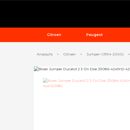
Citroen
Peugeot
Anasayfa
Citroen
Jumper I (1994-2000)