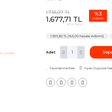
1.736,07 TL
%3
1.677,71 TL
indirim
KDV Dahil
1.593,82 TL (%5,00 havale indirimi)
Sepe
Adet
Fiyatı Düşünce Hab