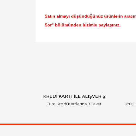
Satın almayı düşündüğünüz ürünlerin aracı
Sor" bölümünden bizimle paylaşınız.
Bu ürünün fiyat bilgisi, resim, ürün açıklamal
Görüş ve önerileriniz için teşekkür ederiz.
Ürün resmi kalitesiz, bozuk veya görüntülen
Ürün açıklamasında eksik bilgiler bulunuyor.
Ürün bilgilerinde hatalar bulunuyor.
Ürün fiyatı diğer sitelerden daha pahalı.
Bu ürüne benzer farklı alternatifler olmalı.
KREDİ KARTI İLE ALIŞVERİŞ
Tüm Kredi Kartlarına 9 Taksit
16:00