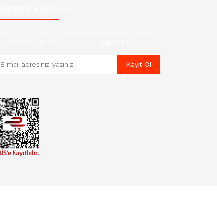
Bülten'e Kayıt Olun
ber listemize kayıt olarak kampanyalardan, indirim
yeni ürünlerden ilk siz haberdar olabilirsiniz.
Kayıt Ol