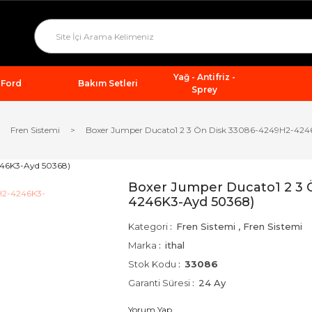
Yağ - Antifriz -
Ford
Bakım Setleri
Sprey
Fren Sistemi
Boxer Jumper Ducato1 2 3 Ön Disk 33086-4249H2-424
Boxer Jumper Ducato1 2 3 
4246K3-Ayd 50368)
Kategori
Fren Sistemi
,
Fren Sistemi
Marka
ithal
Stok Kodu
33086
Garanti Süresi
24 Ay
Yorum Yap