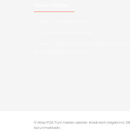
Ulaşım Bilgileri
Telefon :
+90 505 026 22 33
Mail :
info@eotomarket.com
Adres :
YENİDOĞAN MAH. 2.ARABACILAR CAD. N
50 ODUNPAZARI/ ESKİŞEHİR
© Atlas PSA Tüm hakları saklıdır. Kredi kartı bilgileriniz 256
korunmaktadır.