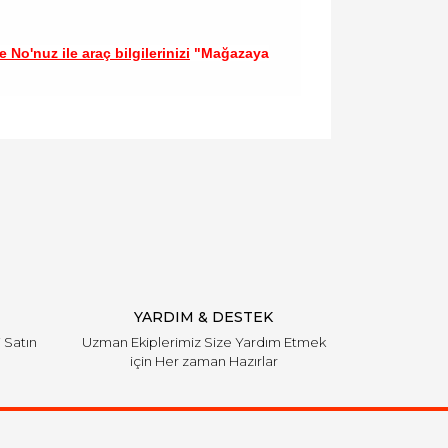
 No'nuz ile araç bilgilerinizi
"Mağazaya
llanarak tarafımıza iletebilirsiniz.
YARDIM & DESTEK
i Satın
Uzman Ekiplerimiz Size Yardım Etmek
için Her zaman Hazırlar