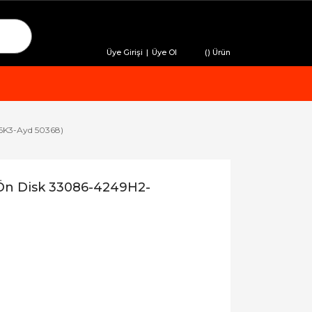
Üye Girişi
|
Üye Ol
(
) Ürün
6K3-Ayd 50368)
Ön Disk 33086-4249H2-