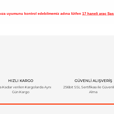
nıza uyumunu kontrol edebilmemiz adına lütfen
17 haneli araç Şase
arında ve diğer konularda yetersiz gördüğünüz noktaları öneri formunu ku
Bu ürüne ilk yorumu siz yapın!
emiyor.
Yorum Yaz
HIZLI KARGO
GÜVENLİ ALIŞVERİŞ
'a Kadar verilen Kargolarda Aynı
256bit SSL Sertifikası ile Güvenl
Gün Kargo
Alma
Gönder