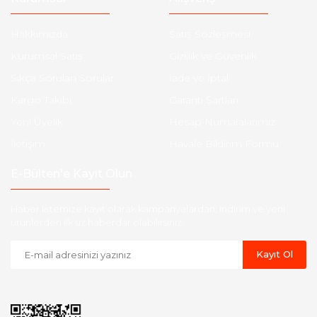
Hakkımızda
Satış Sözleşmesi
Kurumsal Satış
Gizlilik ve Güvenlik
Sıkça Sorulan Sorular
İade ve İptal
Kargo Takibi
Garanti Şartları
Yeni Üyelik
Hesap Numaralarımız
İletişim
Havale Bildirim Formu
E-Bülten'e Kayıt Olun
Haber listemize kayıt olarak kampanyalardan, indirim ve yeni
ürünlerden ilk siz haberdar olabilirsiniz.
Kayıt Ol