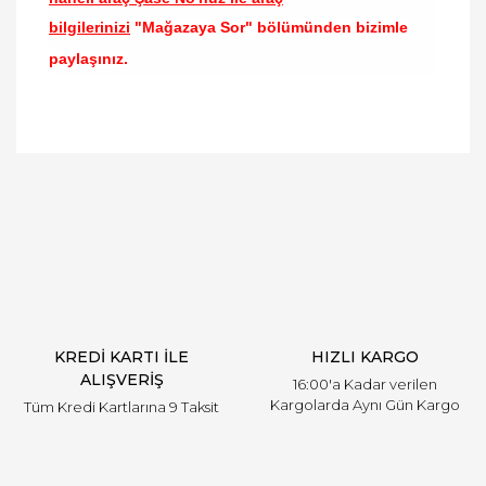
bilgilerinizi
"Mağazaya Sor" bölümünden bizimle
paylaşınız.
Bu ürünün fiyat bilgisi, resim, ürün açıklamalarında
ve diğer konularda yetersiz gördüğünüz noktaları
Bu ürüne ilk yorumu siz yapın!
öneri formunu kullanarak tarafımıza iletebilirsiniz.
Görüş ve önerileriniz için teşekkür ederiz.
Yorum Yaz
Ürün resmi kalitesiz, bozuk veya görüntülenemiyor.
Ürün açıklamasında eksik bilgiler bulunuyor.
Ürün bilgilerinde hatalar bulunuyor.
Ürün fiyatı diğer sitelerden daha pahalı.
KREDİ KARTI İLE
HIZLI KARGO
Bu ürüne benzer farklı alternatifler olmalı.
ALIŞVERİŞ
16:00'a Kadar verilen
Kargolarda Aynı Gün Kargo
Tüm Kredi Kartlarına 9 Taksit