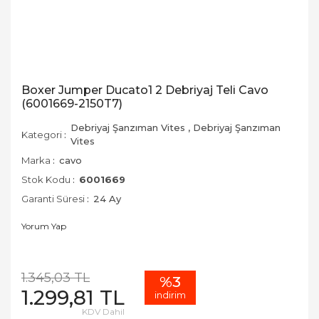
Boxer Jumper Ducato1 2 Debriyaj Teli Cavo
(6001669-2150T7)
Debriyaj Şanzıman Vites
,
Debriyaj Şanzıman
Kategori
Vites
Marka
cavo
Stok Kodu
6001669
Garanti Süresi
24 Ay
Yorum Yap
1.345,03 TL
%3
1.299,81 TL
indirim
KDV Dahil