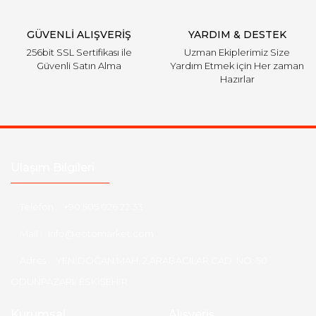
Gönder
GÜVENLİ ALIŞVERİŞ
YARDIM & DESTEK
256bit SSL Sertifikası ile
Uzman Ekiplerimiz Size
Güvenli Satın Alma
Yardım Etmek için Her zaman
Hazırlar
Ulaşım Bilgileri
Telefon :
+90 505 026 22 33
Mail :
info@eotomarket.com
Adres :
YENİDOĞAN MAH. 2.ARABACILAR CAD. NO: 50
ODUNPAZARI/ ESKİŞEHİR
Kurumsal
Alışveriş