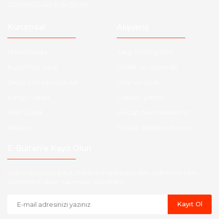
ODUNPAZARI/ ESKİŞEHİR
Kurumsal
Alışveriş
Hakkımızda
Satış Sözleşmesi
Kurumsal Satış
Gizlilik ve Güvenlik
Sıkça Sorulan Sorular
İade ve İptal
Kargo Takibi
Garanti Şartları
Yeni Üyelik
Hesap Numaralarımız
İletişim
Havale Bildirim Formu
E-Bülten'e Kayıt Olun
Haber listemize kayıt olarak kampanyalardan, indirim ve yeni
ürünlerden ilk siz haberdar olabilirsiniz.
Kayıt Ol