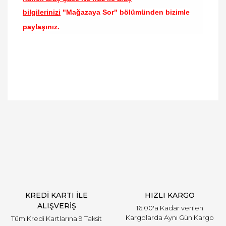
bilgilerinizi
"Mağazaya Sor" bölümünden bizimle
paylaşınız.
Bu ürünün fiyat bilgisi, resim, ürün açıklamalarında
ve diğer konularda yetersiz gördüğünüz noktaları
Bu ürüne ilk yorumu siz yapın!
öneri formunu kullanarak tarafımıza iletebilirsiniz.
Görüş ve önerileriniz için teşekkür ederiz.
Yorum Yaz
Ürün resmi kalitesiz, bozuk veya görüntülenemiyor.
Ürün açıklamasında eksik bilgiler bulunuyor.
Ürün bilgilerinde hatalar bulunuyor.
Ürün fiyatı diğer sitelerden daha pahalı.
KREDİ KARTI İLE
HIZLI KARGO
Bu ürüne benzer farklı alternatifler olmalı.
ALIŞVERİŞ
16:00'a Kadar verilen
Kargolarda Aynı Gün Kargo
Tüm Kredi Kartlarına 9 Taksit