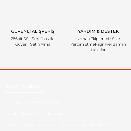
Gönder
GÜVENLİ ALIŞVERİŞ
YARDIM & DESTEK
256bit SSL Sertifikası ile
Uzman Ekiplerimiz Size
Güvenli Satın Alma
Yardım Etmek için Her zaman
Hazırlar
Ulaşım Bilgileri
Telefon :
+90 505 026 22 33
Mail :
info@eotomarket.com
Adres :
YENİDOĞAN MAH. 2.ARABACILAR CAD. NO: 50