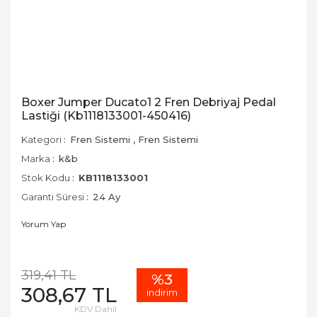
Boxer Jumper Ducato1 2 Fren Debriyaj Pedal
Lastiği (Kb1118133001-450416)
Kategori
Fren Sistemi
,
Fren Sistemi
Marka
k&b
Stok Kodu
KB1118133001
Garanti Süresi
24 Ay
Yorum Yap
319,41 TL
%3
308,67 TL
indirim
KDV Dahil