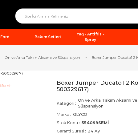
Yağ - Antifriz -
Ford
Bakım Setleri
Sprey
Ön ve Arka Takım Aksamı ve Süspansiyon
Boxer Jumper Ducato1 2 
Boxer Jumper Ducato1 2 Ko
500329617)
Ön ve Arka Takım Aksamı ve
Kategori
Süspansiyon
Marka
GLYCO
Stok Kodu
554099SEMİ
Garanti Süresi
24 Ay