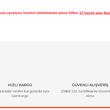
nıza uyumunu kontrol edebilmemiz adına lütfen
17 haneli araç Şase
arında ve diğer konularda yetersiz gördüğünüz noktaları öneri formunu ku
Bu ürüne ilk yorumu siz yapın!
emiyor.
Yorum Yaz
HIZLI KARGO
GÜVENLİ ALIŞVERİŞ
'a Kadar verilen Kargolarda Aynı
256bit SSL Sertifikası ile Güvenl
Gün Kargo
Alma