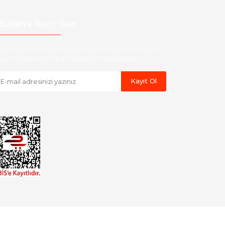
Bülten'e Kayıt Olun
ber listemize kayıt olarak kampanyalardan, indirim
yeni ürünlerden ilk siz haberdar olabilirsiniz.
Kayıt Ol