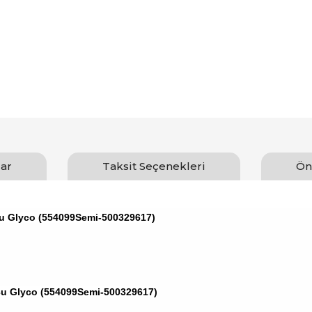
ar
Taksit Seçenekleri
Ön
cu Glyco (554099Semi-500329617)
cu Glyco (554099Semi-500329617)