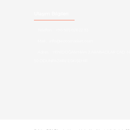
Ulaşım Bilgileri
Telefon :
+90 505 026 22 33
Mail :
info@eotomarket.com
Adres :
YENİDOĞAN MAH. 2.ARABACILAR CAD. N
50 ODUNPAZARI/ ESKİŞEHİR