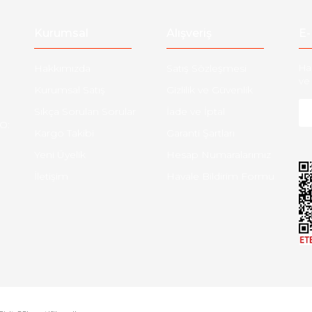
Gönder
Kurumsal
Alışveriş
E-
Hakkımızda
Satış Sözleşmesi
Ha
ve 
Kurumsal Satış
Gizlilik ve Güvenlik
Sıkça Sorulan Sorular
İade ve İptal
O:
Kargo Takibi
Garanti Şartları
Yeni Üyelik
Hesap Numaralarımız
İletişim
Havale Bildirim Formu