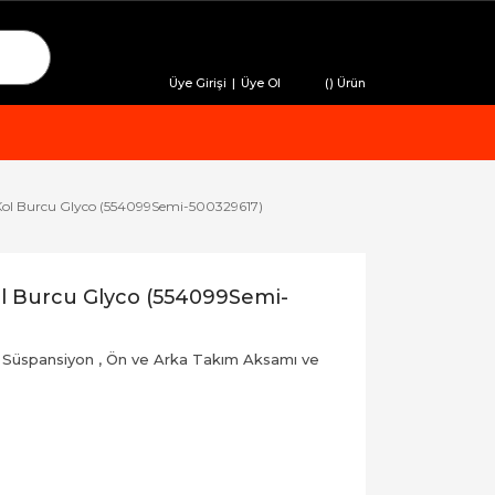
Üye Girişi
|
Üye Ol
(
) Ürün
Kol Burcu Glyco (554099Semi-500329617)
l Burcu Glyco (554099Semi-
 Süspansiyon
,
Ön ve Arka Takım Aksamı ve