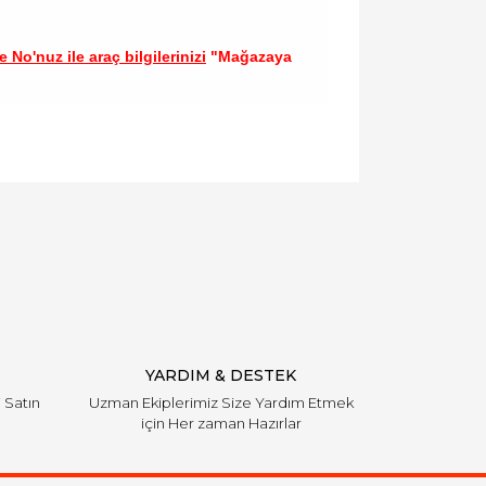
 No'nuz ile araç bilgilerinizi
"Mağazaya
llanarak tarafımıza iletebilirsiniz.
YARDIM & DESTEK
i Satın
Uzman Ekiplerimiz Size Yardım Etmek
için Her zaman Hazırlar