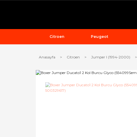
Citroen
Peugeot
Anasayfa
Citroen
Jumper I (1994-2000)