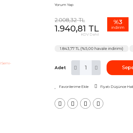
Yorum Yap
2.008,32 TL
%3
1.940,81 TL
indirim
KDV Dahil
1.843,77 TL (%5,00 havale indirimi)
Sepe
Adet
Fiyatı Düşünce Hab