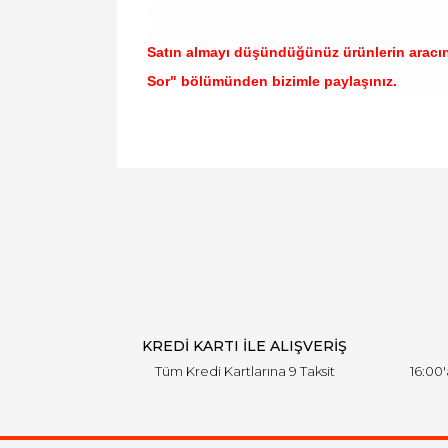
Satın almayı düşündüğünüz ürünlerin aracı
Sor" bölümünden bizimle paylaşınız.
Bu ürünün fiyat bilgisi, resim, ürün açıklamal
Görüş ve önerileriniz için teşekkür ederiz.
Ürün resmi kalitesiz, bozuk veya görüntülen
Ürün açıklamasında eksik bilgiler bulunuyor.
Ürün bilgilerinde hatalar bulunuyor.
Ürün fiyatı diğer sitelerden daha pahalı.
Bu ürüne benzer farklı alternatifler olmalı.
KREDİ KARTI İLE ALIŞVERİŞ
Tüm Kredi Kartlarına 9 Taksit
16:00