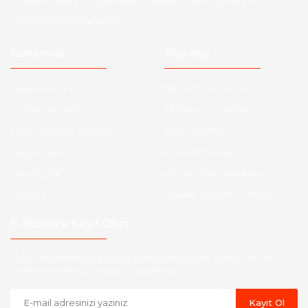
Adres :
YENİDOĞAN MAH. 2.ARABACILAR CAD. NO: 50
ODUNPAZARI/ ESKİŞEHİR
Kurumsal
Alışveriş
Hakkımızda
Satış Sözleşmesi
Kurumsal Satış
Gizlilik ve Güvenlik
Sıkça Sorulan Sorular
İade ve İptal
Kargo Takibi
Garanti Şartları
Yeni Üyelik
Hesap Numaralarımız
İletişim
Havale Bildirim Formu
E-Bülten'e Kayıt Olun
Haber listemize kayıt olarak kampanyalardan, indirim ve yeni
ürünlerden ilk siz haberdar olabilirsiniz.
Kayıt Ol