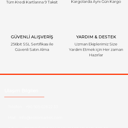
Kargolarda Aynı Gün Kargo
Tüm Kredi Kartlarına 9 Taksit
Gönder
GÜVENLİ ALIŞVERİŞ
YARDIM & DESTEK
256bit SSL Sertifikası ile
Uzman Ekiplerimiz Size
Güvenli Satın Alma
Yardım Etmek için Her zaman
Hazırlar
Ulaşım Bilgileri
Telefon :
+90 505 026 22 33
Mail :
info@eotomarket.com