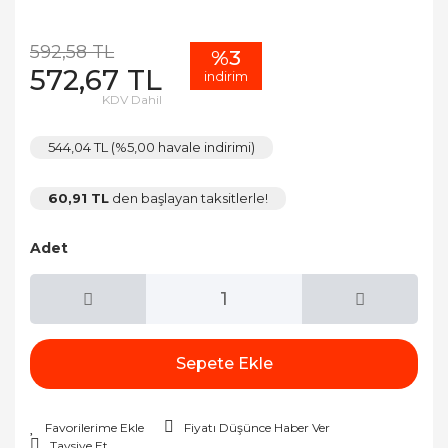
592,58 TL
%3
572,67 TL
indirim
KDV Dahil
544,04 TL (%5,00 havale indirimi)
60,91 TL
den başlayan taksitlerle!
Adet
Sepete Ekle
Fiyatı Düşünce Haber Ver
Tavsiye Et