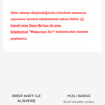
Satın almayı düşündüğünüz ürünlerin aracınıza
uyumunu kontrol edebilmemiz adına lütfen
17
haneli araç Şase No'nuz ile araç
bilgilerinizi
"Mağazaya Sor" bölümünden bizimle
paylaşınız.
Bu ürünün fiyat bilgisi, resim, ürün açıklamalarında
ve diğer konularda yetersiz gördüğünüz noktaları
Bu ürüne ilk yorumu siz yapın!
öneri formunu kullanarak tarafımıza iletebilirsiniz.
Görüş ve önerileriniz için teşekkür ederiz.
Yorum Yaz
Ürün resmi kalitesiz, bozuk veya görüntülenemiyor.
Ürün açıklamasında eksik bilgiler bulunuyor.
Ürün bilgilerinde hatalar bulunuyor.
Ürün fiyatı diğer sitelerden daha pahalı.
KREDİ KARTI İLE
HIZLI KARGO
Bu ürüne benzer farklı alternatifler olmalı.
ALIŞVERİŞ
16:00'a Kadar verilen