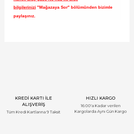
bilgilerinizi
"Mağazaya Sor" bölümünden bizimle
paylaşınız.
Bu ürünün fiyat bilgisi, resim, ürün açıklamalarında
ve diğer konularda yetersiz gördüğünüz noktaları
Bu ürüne ilk yorumu siz yapın!
öneri formunu kullanarak tarafımıza iletebilirsiniz.
Görüş ve önerileriniz için teşekkür ederiz.
Yorum Yaz
Ürün resmi kalitesiz, bozuk veya görüntülenemiyor.
Ürün açıklamasında eksik bilgiler bulunuyor.
Ürün bilgilerinde hatalar bulunuyor.
Ürün fiyatı diğer sitelerden daha pahalı.
KREDİ KARTI İLE
HIZLI KARGO
Bu ürüne benzer farklı alternatifler olmalı.
ALIŞVERİŞ
16:00'a Kadar verilen
Kargolarda Aynı Gün Kargo
Tüm Kredi Kartlarına 9 Taksit