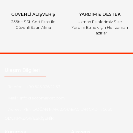
Gönder
GÜVENLİ ALIŞVERİŞ
YARDIM & DESTEK
256bit SSL Sertifikası ile
Uzman Ekiplerimiz Size
Güvenli Satın Alma
Yardım Etmek için Her zaman
Hazırlar
Ulaşım Bilgileri
Telefon :
+90 505 026 22 33
Mail :
info@eotomarket.com
Adres :
YENİDOĞAN MAH. 2.ARABACILAR CAD. NO: 50
ODUNPAZARI/ ESKİŞEHİR
Kurumsal
Alışveriş