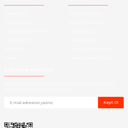
Hakkımızda
Satış Sözleşmesi
Kurumsal Satış
Gizlilik ve Güvenlik
Sıkça Sorulan Sorular
İade ve İptal
Kargo Takibi
Garanti Şartları
Yeni Üyelik
Hesap Numaralarımız
İletişim
Havale Bildirim Formu
E-Bülten'e Kayıt Olun
Haber listemize kayıt olarak kampanyalardan, indirim ve yeni
ürünlerden ilk siz haberdar olabilirsiniz.
Kayıt Ol