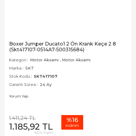
Boxer Jumper Ducato1 2 Ön Krank Keçe 2 8
(Skt417107-0514A7-500315684)
Kategori
Motor Aksamı
,
Motor Aksamı
Marka
SKT
Stok Kodu
SKT417107
Garanti Süresi
24 Ay
Yorum Yap
1.411,24 TL
%16
1.185,92 TL
indirim
KDV Dahil