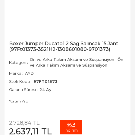
Boxer Jumper Ducato1 2 Sağ Salıncak 15 Jant
(97Ft01373-3521H2-1308601080-9701373)
Ön ve Arka Takım Aksamı ve Süspansiyon
,
Ön
Kategori
ve Arka Takım Aksamı ve Süspansiyon
Marka
AYD
Stok Kodu
97FT01373
Garanti Süresi
24 Ay
Yorum Yap
2.728,84 TL
%3
2.637,11 TL
indirim