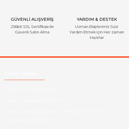
Gönder
GÜVENLİ ALIŞVERİŞ
YARDIM & DESTEK
256bit SSL Sertifikası ile
Uzman Ekiplerimiz Size
Güvenli Satın Alma
Yardım Etmek için Her zaman
Hazırlar
Ulaşım Bilgileri
Telefon :
+90 505 026 22 33
Mail :
info@eotomarket.com
Adres :
YENİDOĞAN MAH. 2.ARABACILAR CAD. NO: 50
ODUNPAZARI/ ESKİŞEHİR