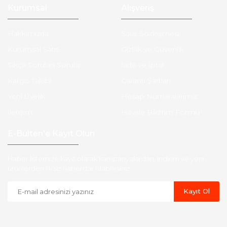
Kurumsal
Alışveriş
Hakkımızda
Satış Sözleşmesi
Kurumsal Satış
Gizlilik ve Güvenlik
Sıkça Sorulan Sorular
İade ve İptal
Kargo Takibi
Garanti Şartları
Yeni Üyelik
Hesap Numaralarımız
İletişim
Havale Bildirim Formu
E-Bülten'e Kayıt Olun
Haber listemize kayıt olarak kampanyalardan, indirim ve yeni
ürünlerden ilk siz haberdar olabilirsiniz.
Kayıt Ol