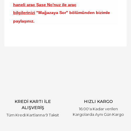
haneli araç Şase No'nuz ile araç
bilgilerinizi
"Mağazaya Sor" bölümünden bizimle
paylaşınız.
Bu ürünün fiyat bilgisi, resim, ürün açıklamalarında
ve diğer konularda yetersiz gördüğünüz noktaları
Bu ürüne ilk yorumu siz yapın!
öneri formunu kullanarak tarafımıza iletebilirsiniz.
Görüş ve önerileriniz için teşekkür ederiz.
Yorum Yaz
Ürün resmi kalitesiz, bozuk veya görüntülenemiyor.
Ürün açıklamasında eksik bilgiler bulunuyor.
Ürün bilgilerinde hatalar bulunuyor.
Ürün fiyatı diğer sitelerden daha pahalı.
KREDİ KARTI İLE
HIZLI KARGO
Bu ürüne benzer farklı alternatifler olmalı.
ALIŞVERİŞ
16:00'a Kadar verilen
Kargolarda Aynı Gün Kargo
Tüm Kredi Kartlarına 9 Taksit