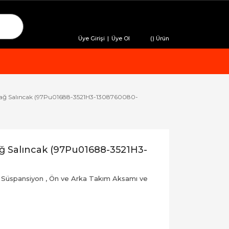
Üye Girişi
|
Üye Ol
(
) Ürün
Sağ Salıncak (97Pu01688-3521H3-1308760080-
ğ Salıncak (97Pu01688-3521H3-
 Süspansiyon
,
Ön ve Arka Takım Aksamı ve