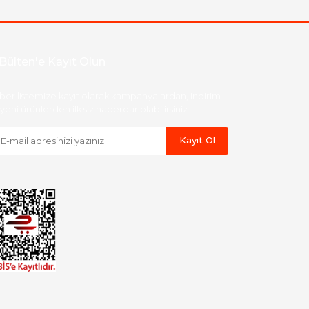
Bülten'e Kayıt Olun
ber listemize kayıt olarak kampanyalardan, indirim
yeni ürünlerden ilk siz haberdar olabilirsiniz.
Kayıt Ol