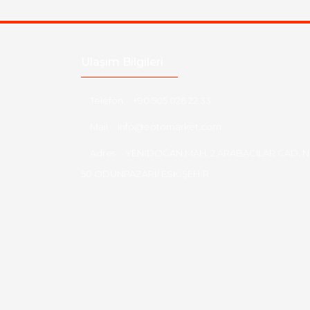
Ulaşım Bilgileri
Telefon :
+90 505 026 22 33
Mail :
info@eotomarket.com
Adres :
YENİDOĞAN MAH. 2.ARABACILAR CAD. N
50 ODUNPAZARI/ ESKİŞEHİR