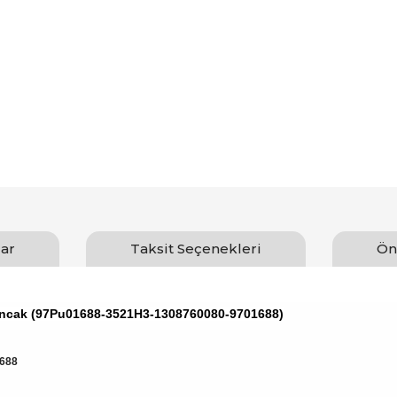
ar
Taksit Seçenekleri
Ön
lıncak (97Pu01688-3521H3-1308760080-9701688)
688