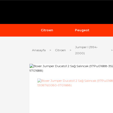
Citroen
Peugeot
Jumper I (1994-
Anasayfa
Citroen
2000)