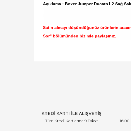
Açıklama : Boxer Jumper Ducato1 2 Sağ Sa
Satın almayı düşündüğünüz ürünlerin aracı
Sor" bölümünden bizimle paylaşınız.
Bu ürünün fiyat bilgisi, resim, ürün açıklamal
Görüş ve önerileriniz için teşekkür ederiz.
Ürün resmi kalitesiz, bozuk veya görüntülen
Ürün açıklamasında eksik bilgiler bulunuyor.
Ürün bilgilerinde hatalar bulunuyor.
Ürün fiyatı diğer sitelerden daha pahalı.
Bu ürüne benzer farklı alternatifler olmalı.
KREDİ KARTI İLE ALIŞVERİŞ
Tüm Kredi Kartlarına 9 Taksit
16:00