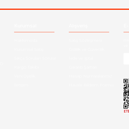
Gönder
Kurumsal
Alışveriş
E-
Hakkımızda
Satış Sözleşmesi
Ha
ve 
Kurumsal Satış
Gizlilik ve Güvenlik
Sıkça Sorulan Sorular
İade ve İptal
O:
Kargo Takibi
Garanti Şartları
Yeni Üyelik
Hesap Numaralarımız
İletişim
Havale Bildirim Formu