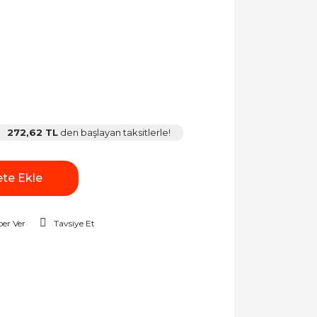
272,62 TL
den başlayan taksitlerle!
te Ekle
er Ver
Tavsiye Et