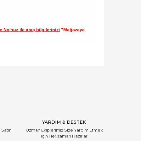
 No'nuz ile araç bilgilerinizi
"Mağazaya
llanarak tarafımıza iletebilirsiniz.
YARDIM & DESTEK
i Satın
Uzman Ekiplerimiz Size Yardım Etmek
için Her zaman Hazırlar