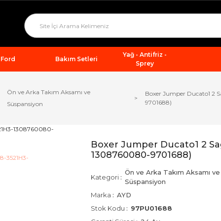
Yağ - Antifriz -
Ford
Bakım Setleri
Sprey
Ön ve Arka Takım Aksamı ve
Boxer Jumper Ducato1 2 
9701688)
Süspansiyon
Boxer Jumper Ducato1 2 Sa
1308760080-9701688)
Ön ve Arka Takım Aksamı ve
Kategori
Süspansiyon
Marka
AYD
Stok Kodu
97PU01688