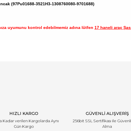
lıncak (97Pu01688-3521H3-1308760080-9701688)
nıza uyumunu kontrol edebilmemiz adına lütfen
17 haneli araç Şase
arında ve diğer konularda yetersiz gördüğünüz noktaları öneri formunu ku
Bu ürüne ilk yorumu siz yapın!
emiyor.
Yorum Yaz
HIZLI KARGO
GÜVENLİ ALIŞVERİŞ
'a Kadar verilen Kargolarda Aynı
256bit SSL Sertifikası ile Güvenl
Gün Kargo
Alma