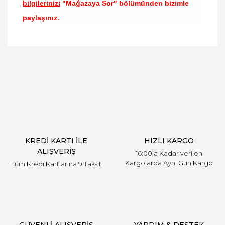
bilgilerinizi
"Mağazaya Sor" bölümünden bizimle
paylaşınız.
Bu ürünün fiyat bilgisi, resim, ürün açıklamalarında
ve diğer konularda yetersiz gördüğünüz noktaları
Bu ürüne ilk yorumu siz yapın!
öneri formunu kullanarak tarafımıza iletebilirsiniz.
Görüş ve önerileriniz için teşekkür ederiz.
Yorum Yaz
Ürün resmi kalitesiz, bozuk veya görüntülenemiyor.
Ürün açıklamasında eksik bilgiler bulunuyor.
Ürün bilgilerinde hatalar bulunuyor.
Ürün fiyatı diğer sitelerden daha pahalı.
KREDİ KARTI İLE
HIZLI KARGO
Bu ürüne benzer farklı alternatifler olmalı.
ALIŞVERİŞ
16:00'a Kadar verilen
Kargolarda Aynı Gün Kargo
Tüm Kredi Kartlarına 9 Taksit
Gönder