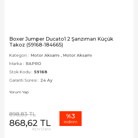
Boxer Jumper Ducato1 2 Şanzıman Küçük
Takoz (59168-184665)
Kategori
Motor Aksamı
,
Motor Aksamı
Marka
RAPRO
Stok Kodu
59168
Garanti Süresi
24 Ay
Yorum Yap
898,83 TL
%3
868,62 TL
indirim
KDV Dahil