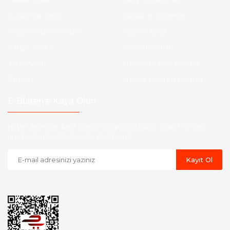
Kurumsal Satış
Gizlilik ve Güvenlik
Sıkça Sorulan Sorular
İade ve İptal
Kargo Takibi
Garanti Şartları
Yeni Üyelik
Hesap Numaralarımız
İletişim
Havale Bildirim Formu
E-Bülten'e Kayıt Olun
Haber listemize kayıt olarak kampanyalardan, indirim ve yeni
ürünlerden ilk siz haberdar olabilirsiniz.
Kayıt Ol