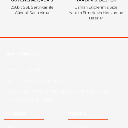
GÜVENLİ ALIŞVERİŞ
YARDIM & DESTEK
256bit SSL Sertifikası ile
Uzman Ekiplerimiz Size
Güvenli Satın Alma
Yardım Etmek için Her zaman
Hazırlar
Ulaşım Bilgileri
Telefon :
+90 505 026 22 33
Mail :
info@eotomarket.com
Adres :
YENİDOĞAN MAH. 2.ARABACILAR CAD. NO: 50
ODUNPAZARI/ ESKİŞEHİR
Kurumsal
Alışveriş
Hakkımızda
Satış Sözleşmesi