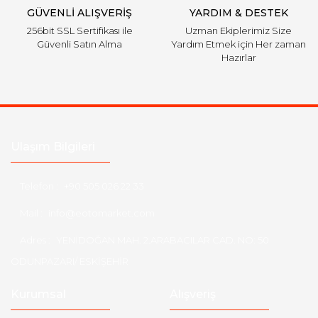
GÜVENLİ ALIŞVERİŞ
YARDIM & DESTEK
256bit SSL Sertifikası ile
Uzman Ekiplerimiz Size
Güvenli Satın Alma
Yardım Etmek için Her zaman
Hazırlar
Ulaşım Bilgileri
Telefon :
+90 505 026 22 33
Mail :
info@eotomarket.com
Adres :
YENİDOĞAN MAH. 2.ARABACILAR CAD. NO: 50
ODUNPAZARI/ ESKİŞEHİR
Kurumsal
Alışveriş