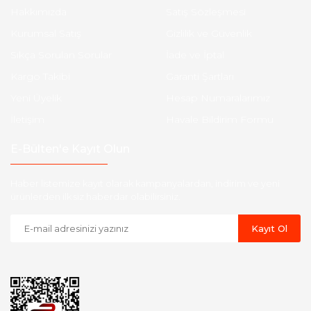
Hakkımızda
Satış Sözleşmesi
Kurumsal Satış
Gizlilik ve Güvenlik
Sıkça Sorulan Sorular
İade ve İptal
Kargo Takibi
Garanti Şartları
Yeni Üyelik
Hesap Numaralarımız
İletişim
Havale Bildirim Formu
E-Bülten'e Kayıt Olun
Haber listemize kayıt olarak kampanyalardan, indirim ve yeni
ürünlerden ilk siz haberdar olabilirsiniz.
Kayıt Ol