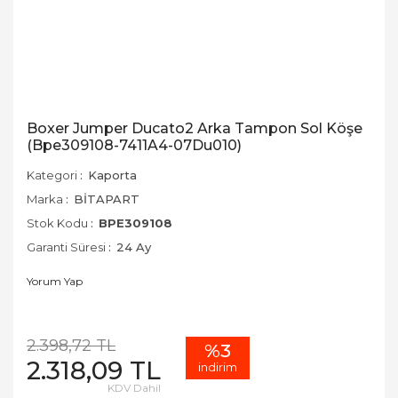
Boxer Jumper Ducato2 Arka Tampon Sol Köşe
(Bpe309108-7411A4-07Du010)
Kategori
Kaporta
Marka
BİTAPART
Stok Kodu
BPE309108
Garanti Süresi
24 Ay
Yorum Yap
2.398,72 TL
%3
2.318,09 TL
indirim
KDV Dahil