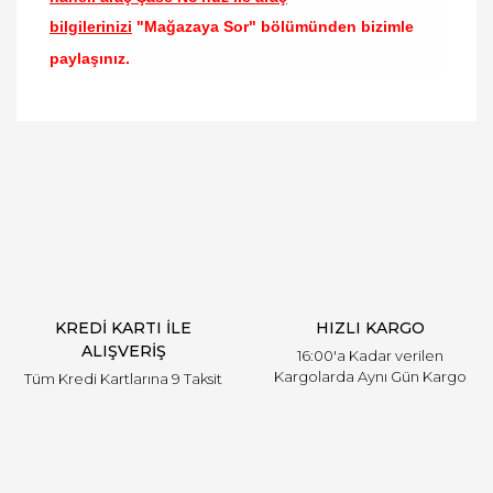
bilgilerinizi
"Mağazaya Sor" bölümünden bizimle
paylaşınız.
Bu ürünün fiyat bilgisi, resim, ürün açıklamalarında
ve diğer konularda yetersiz gördüğünüz noktaları
Bu ürüne ilk yorumu siz yapın!
öneri formunu kullanarak tarafımıza iletebilirsiniz.
Görüş ve önerileriniz için teşekkür ederiz.
Yorum Yaz
Ürün resmi kalitesiz, bozuk veya görüntülenemiyor.
Ürün açıklamasında eksik bilgiler bulunuyor.
Ürün bilgilerinde hatalar bulunuyor.
Ürün fiyatı diğer sitelerden daha pahalı.
KREDİ KARTI İLE
HIZLI KARGO
Bu ürüne benzer farklı alternatifler olmalı.
ALIŞVERİŞ
16:00'a Kadar verilen
Kargolarda Aynı Gün Kargo
Tüm Kredi Kartlarına 9 Taksit
Gönder