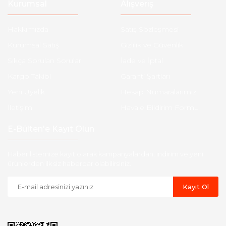
Kurumsal
Alışveriş
Hakkımızda
Satış Sözleşmesi
Kurumsal Satış
Gizlilik ve Güvenlik
Sıkça Sorulan Sorular
İade ve İptal
Kargo Takibi
Garanti Şartları
Yeni Üyelik
Hesap Numaralarımız
İletişim
Havale Bildirim Formu
E-Bülten'e Kayıt Olun
Haber listemize kayıt olarak kampanyalardan, indirim ve yeni
ürünlerden ilk siz haberdar olabilirsiniz.
Kayıt Ol