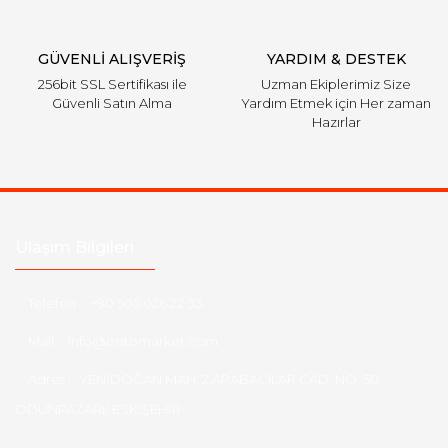
Gönder
GÜVENLİ ALIŞVERİŞ
YARDIM & DESTEK
256bit SSL Sertifikası ile
Uzman Ekiplerimiz Size
Güvenli Satın Alma
Yardım Etmek için Her zaman
Hazırlar
Ulaşım Bilgileri
Telefon :
+90 505 026 22 33
Mail :
info@eotomarket.com
Adres :
YENİDOĞAN MAH. 2.ARABACILAR CAD. NO: 50
ODUNPAZARI/ ESKİŞEHİR