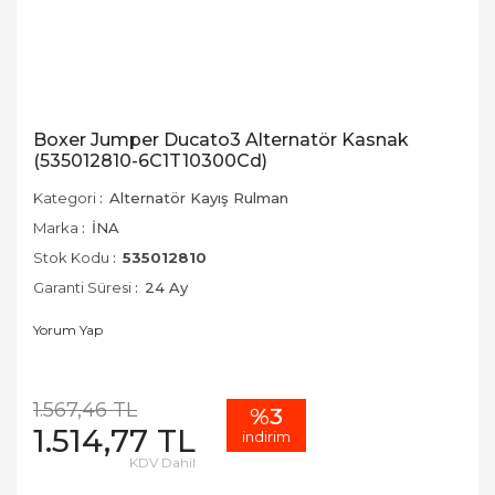
Boxer Jumper Ducato3 Alternatör Kasnak
(535012810-6C1T10300Cd)
Kategori
Alternatör Kayış Rulman
Marka
İNA
Stok Kodu
535012810
Garanti Süresi
24 Ay
Yorum Yap
1.567,46 TL
%3
1.514,77 TL
indirim
KDV Dahil