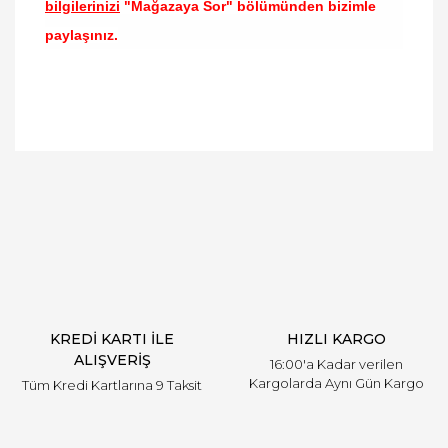
bilgilerinizi
"Mağazaya Sor" bölümünden bizimle
paylaşınız.
Bu ürünün fiyat bilgisi, resim, ürün açıklamalarında
ve diğer konularda yetersiz gördüğünüz noktaları
Bu ürüne ilk yorumu siz yapın!
öneri formunu kullanarak tarafımıza iletebilirsiniz.
Görüş ve önerileriniz için teşekkür ederiz.
Yorum Yaz
Ürün resmi kalitesiz, bozuk veya görüntülenemiyor.
Ürün açıklamasında eksik bilgiler bulunuyor.
Ürün bilgilerinde hatalar bulunuyor.
Ürün fiyatı diğer sitelerden daha pahalı.
KREDİ KARTI İLE
HIZLI KARGO
Bu ürüne benzer farklı alternatifler olmalı.
ALIŞVERİŞ
16:00'a Kadar verilen
Kargolarda Aynı Gün Kargo
Tüm Kredi Kartlarına 9 Taksit